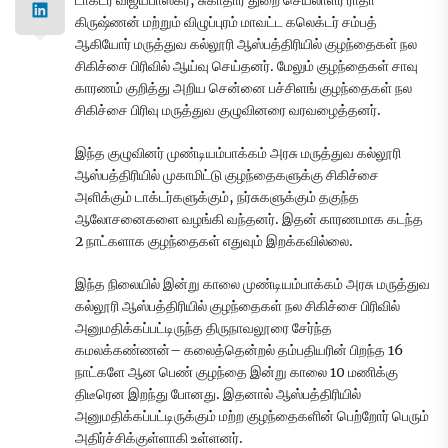
டாக்டர் விஜயபாஸ்கர், சுகாதார துறை செயலாளர் ராதா
கிருஷ்ணன் மற்றும் விழுப்புரம் மாவட்ட கலெக்டர் சம்பத்
ஆகியோர் மருத்துவ கல்லூரி ஆஸ்பத்திரியில் குழந்தைகள் நல
சிகிச்சை பிரிவில் ஆய்வு செய்தனர். மேலும் குழந்தைகள் சாவு
காரணம் குறித்து அறிய சென்னை பச்சிளங் குழந்தைகள் நல
சிகிச்சை பிரிவு மருத்துவ குழுவினரை வரவழைத்தனர்.
இந்த குழுவினர் முண்டியம்பாக்கம் அரசு மருத்துவ கல்லூரி
ஆஸ்பத்திரியில் முகாமிட்டு குழந்தைகளுக்கு சிகிச்சை
அளிக்கும் டாக்டர்களுக்கும், நர்சுகளுக்கும் தகுந்த
ஆலோசனைகளை வழங்கி வந்தனர். இதன் காரணமாக கடந்த
2 நாட்களாக குழந்தைகள் எதுவும் இறக்கவில்லை.
இந்த நிலையில் இன்று காலை முண்டியம்பாக்கம் அரசு மருத்துவ
கல்லூரி ஆஸ்பத்திரியில் குழந்தைகள் நல சிகிச்சை பிரிவில்
அனுமதிக்கப்பட்டிருந்த திருநாவலூரை சேர்ந்த
கமலக்கண்ணன்– கலைத்தென்றல் தம்பதியரின் பிறந்த 16
நாட்களே ஆன பெண் குழந்தை இன்று காலை 10 மணிக்கு
திடீரென இறந்து போனது. இதனால் ஆஸ்பத்திரியில்
அனுமதிக்கப்பட்டிருக்கும் மற்ற குழந்தைகளின் பெற்றோர் பெரும்
அதிர்ச்சிக்குள்ளாகி உள்ளனர்.