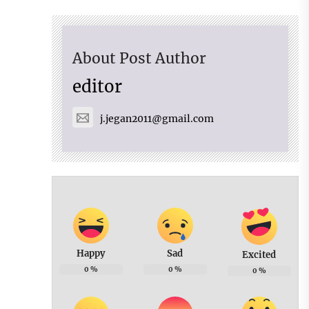
About Post Author
editor
j.jegan2011@gmail.com
Happy
Sad
Excited
0
%
0
%
0
%