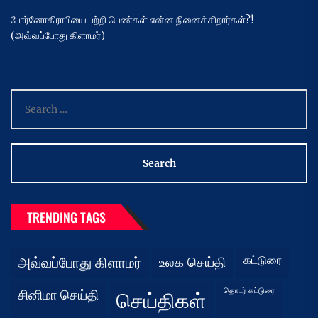
போர்னோகிராபியை பற்றி பெண்கள் என்ன நினைக்கிறார்கள்?!
(அவ்வப்போது கிளாமர்)
Search
for:
TRENDING TAGS
கட்டுரை
அவ்வப்போது கிளாமர்
உலக செய்தி
தொடர் கட்டுரை
சினிமா செய்தி
செய்திகள்