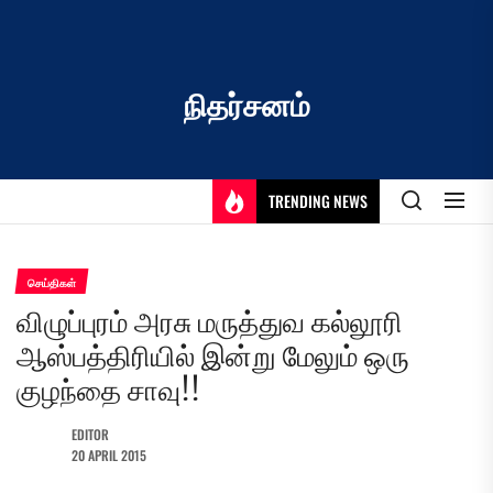
Skip
to
the
content
நிதர்சனம்
TRENDING NEWS
செய்திகள்
விழுப்புரம் அரசு மருத்துவ கல்லூரி
ஆஸ்பத்திரியில் இன்று மேலும் ஒரு
குழந்தை சாவு!!
EDITOR
20 APRIL 2015