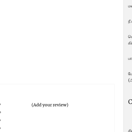
ம
நீ
ச
கி
பா
ப
(
C
%
(Add your review)
%
%
%
ச