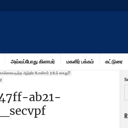
அவ்வப்போது கிளாமர்
மகளிர் பக்கம்
கட்டுரை
கொள்ளையடித்த ஆந்திர போலீசார் 3 பேர் கைது!!
S
f
47ff-ab21-
_secvpf
R