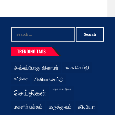
Search
for:
TRENDING TAGS
அவ்வப்போது கிளாமர்
உலக செய்தி
கட்டுரை
சினிமா செய்தி
தொடர் கட்டுரை
செய்திகள்
மகளிர் பக்கம்
மருத்துவம்
வீடியோ