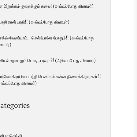
ன இறுக்கம் குறைக்கும் கலை! (அவ்வப்போது கிளாமர்)
 பாதி நான் பாதி!! (அவ்வப்போது கிளாமர்)
ெக்ஸ் வேண்டாம்… செல்போனே போதும்!! (அவ்வப்போது
ளாமர்)
லியல் உறவாலும் டெங்கு பரவும்?! (அவ்வப்போது கிளாமர்)
ோர்னோகிராபியை பற்றி பெண்கள் என்ன நினைக்கிறார்கள்?!
அவ்வப்போது கிளாமர்)
ategories
ினிமா செய்தி