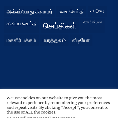
கட்டுரை
அவ்வப்போது கிளாமர்
உலக செய்தி
தொடர் கட்டுரை
சினிமா செய்தி
செய்திகள்
மகளிர் பக்கம்
மருத்துவம்
வீடியோ
We use cookies on our website to give you the most
UP
↑
relevant experience by remembering your preferences
Copyright © 2026
நிதர்சனம்.
All rights reserved.
and repeat visits. By clicking “Accept”, you consent to
Theme: BoundlessNews By
the use of ALL the cookies.
Themeinwp.
Powered by