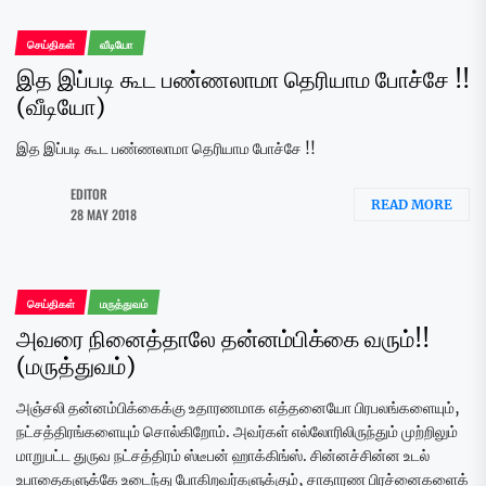
செய்திகள்
வீடியோ
இத இப்படி கூட பண்ணலாமா தெரியாம போச்சே !!
(வீடியோ)
இத இப்படி கூட பண்ணலாமா தெரியாம போச்சே !!
EDITOR
READ MORE
28 MAY 2018
செய்திகள்
மருத்துவம்
அவரை நினைத்தாலே தன்னம்பிக்கை வரும்!!
(மருத்துவம்)
அஞ்சலி தன்னம்பிக்கைக்கு உதாரணமாக எத்தனையோ பிரபலங்களையும்,
நட்சத்திரங்களையும் சொல்கிறோம். அவர்கள் எல்லோரிலிருந்தும் முற்றிலும்
மாறுபட்ட துருவ நட்சத்திரம் ஸ்டீபன் ஹாக்கிங்ஸ். சின்னச்சின்ன உடல்
உபாதைகளுக்கே உடைந்து போகிறவர்களுக்கும், சாதாரண பிரச்னைகளைக்