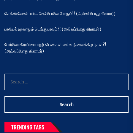
செக்ஸ் வேண்டாம்… செல்போனே போதும்!! (அவ்வப்போது கிளாமர்)
பாலியல் உறவாலும் டெங்கு பரவும்?! (அவ்வப்போது கிளாமர்)
போர்னோகிராபியை பற்றி பெண்கள் என்ன நினைக்கிறார்கள்?!
(அவ்வப்போது கிளாமர்)
Search
for:
TRENDING TAGS