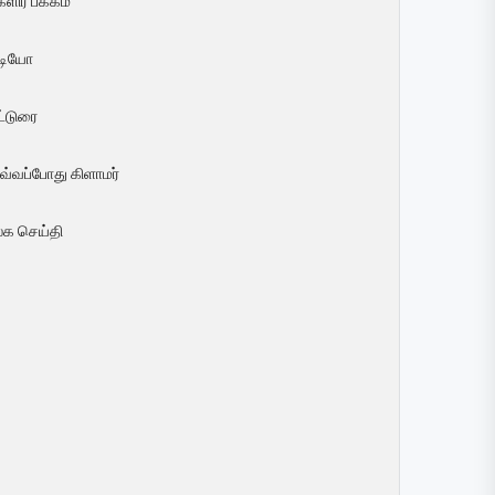
ளிர் பக்கம்
ீடியோ
ட்டுரை
வ்வப்போது கிளாமர்
லக செய்தி