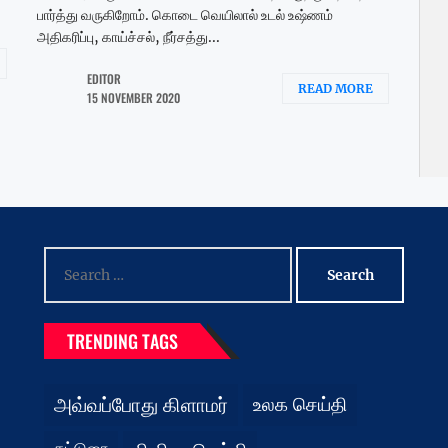
பார்த்து வருகிறோம். கொடை வெயிலால் உடல் உஷ்ணம்
அதிகரிப்பு, காய்ச்சல், நீர்சத்து...
EDITOR
READ MORE
15 NOVEMBER 2020
Search
for:
TRENDING TAGS
அவ்வப்போது கிளாமர்
உலக செய்தி