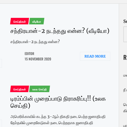
S
செய்திகள்
வீடியோ
சந்திரயான்-2 நடந்தது என்ன? (வீடியோ)
சந்திரயான்-2 நடந்தது என்ன?
!
EDITOR
R
READ MORE
15 NOVEMBER 2020
ம
செய்திகள்
உலக செய்தி
நீ
டிரம்ப்பின் முறைப்பாடு நிராகரிப்பு!! (உலக
செய்தி)
ச
கி
அமெரிக்காவில் கடந்த 3-ஆம் திகதி நடைபெற்ற ஜனாதிபதி
தோ்தலில் முறைகேடுகள் நடைபெற்றதாக ஜனாதிபதி
பா