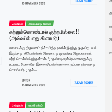
மக
READ MORE
15 NOVEMBER 2020
வ
செய்திகள்
அவ்வப்போது கிளாமர்
க
கற்றுக்கொண்டால் குற்றமில்லை!!
(அவ்வப்போது கிளாமர்)
அ
மாலாவுக்கு திருமணம் நிச்சயித்த நாளில் இருந்து ஒருவித பயம்
உ
இருந்தது. சிநேகிதிகள் அவர்களது முதலிரவு அனுபவங்கள்
பற்றி சொல்லியிருந்தார்கள். ‘முதலிரவு அன்றே கணவனுக்கு
உடன்பட வேண்டும். இல்லையெனில் உன்னை தப்பாக நினைத்து
கொள்வார். முதல்...
EDITOR
READ MORE
15 NOVEMBER 2020
செய்திகள்
மகளிர் பக்கம்