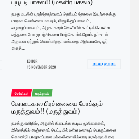
ப்யூட்டி பாக்ஸ்!! (மகளிர் பக்கம்)
நமது உடலின் புறத்தோற்றமாய் தெரியும் தோலை இயற்கைக்கு
மாறாக வெள்ளையாகவும், மினுமினுப்பாகவும்,
வழவழப்பாகவும், அழகாகவும் வெளியில் காட்டிக்கொள்ள
எத்தனையோ முயற்சிகளை மேற்கொள்கிறோம். நம் உடல்
அதனை ஏற்றுக் கொள்கிறதா என்பதை அறியாமலே, ஓர்
அகத்...
EDITOR
READ MORE
15 NOVEMBER 2020
செய்திகள்
மருத்துவம்
கோடைகால பிரச்னையை போக்கும்
மருத்துவம்!! (மருத்துவம்)
நமக்கு எளிதில், அருகில் கிடைக்க கூடிய மூலிகைகள்,
இல்லத்தில் அஞ்சறைப் பெட்டியில் உள்ள உணவுப் பொருட்களை
ு
கொண்டு பாதுகாப்பான பக்கவிளைவில்லாத மருத்துவத்தை