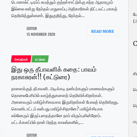
டொனால்ட் டிரம்ப் சுமத்தும் குற்றச்சாட்டுக்கு எந்த ஆதாரமும்
இல்லை என்று தோ்தல் பாதுகாப்பு அதிகாரிகள் திட்டவட்டமாகத்
ப
தெரிவித்துள்ளனா். இதுகுறித்து, தோ்தல்...
(
EDITOR
READ MORE
15 NOVEMBER 2020
C
செய்திகள்
கட்டுரை
இது ஒரு தீபாவளிக் கதை: பாவம்
ச
நரகாசுரன்!! (கட்டுரை)
நாளைக்குத் தீபாவளி. அடிக்கடி நண்பர்களும் மாணவர்களும்
ச
தொலைபேசியில் வாழ்த்துகளைத் தெரிவிக்கிறார்கள்.
அனைவரும் மகிழ்ச்சிகரமாக இருகிறார்கள் போலத் தெரிகிறது.
த
கொண்டாட்டம் என்பது மகிழ்ச்சிதானே? மகிழ்ச்சியாக
எல்லோரும் இருப்பதைத்தானே நாம் விரும்புகின்றோம்.
மர
மட்டக்களப்பில் நான் பிறந்த காலங்களில்,...
EDITOR