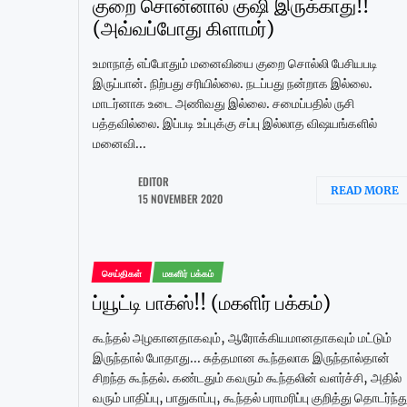
குறை சொன்னால் குஷி இருக்காது!!
(அவ்வப்போது கிளாமர்)
உமாநாத் எப்போதும் மனைவியை குறை சொல்லி பேசியபடி
இருப்பான். நிற்பது சரியில்லை. நடப்பது நன்றாக இல்லை.
மாடர்னாக உடை அணிவது இல்லை. சமைப்பதில் ருசி
பத்தவில்லை. இப்படி உப்புக்கு சப்பு இல்லாத விஷயங்களில்
மனைவி...
EDITOR
READ MORE
15 NOVEMBER 2020
செய்திகள்
மகளிர் பக்கம்
ப்யூட்டி பாக்ஸ்!! (மகளிர் பக்கம்)
கூந்தல் அழகானதாகவும், ஆரோக்கியமானதாகவும் மட்டும்
இருந்தால் போதாது... சுத்தமான கூந்தலாக இருந்தால்தான்
சிறந்த கூந்தல். கண்டதும் கவரும் கூந்தலின் வளர்ச்சி, அதில்
வரும் பாதிப்பு, பாதுகாப்பு, கூந்தல் பராமரிப்பு குறித்து தொடர்ந்த