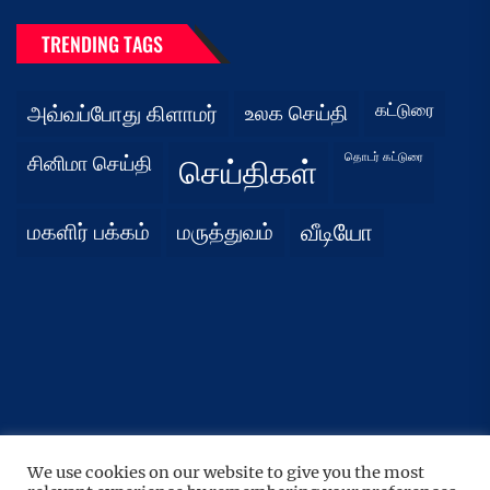
TRENDING TAGS
கட்டுரை
அவ்வப்போது கிளாமர்
உலக செய்தி
தொடர் கட்டுரை
சினிமா செய்தி
செய்திகள்
மகளிர் பக்கம்
மருத்துவம்
வீடியோ
We use cookies on our website to give you the most
UP
↑