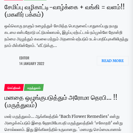
சேமிப்பு வழிகாட்டி-வாழ்க்கை + வங்கி = வளம்!!
(மகளிர் பக்கம்)
ஒவ்வொரு நாளும் உழைத்துச் சேமித்த பொருளைப் பாதுகாப்பது நமது
கடமை என்பதோடு மட்டுமல்லாமல், இழப்பு ஏற்பட்டால் நம்முள்ளே தோன்றி
நம்மை அழுத்தும் கவலை மற்றும் அதனால் ஏற்படும் உடல் பாதிப்புகளிலிருந்து
நாம் மீள்கின்றோம். ‘வீட்டுக்கு...
EDITOR
READ MORE
14 JANUARY 2022
செய்திகள்
மருத்துவம்
மனதை ஒழுங்குபடுத்தும் அரோமா தெரபி… !!
(மருத்துவம்)
மலர் மருத்துவம்... ஆங்கிலத்தில் ‘Bach Flower Remedies’ என்று
அழைக்கப்படும் இதை ஹோமியோபதி மருத்துவத்தின் ‘சகோதரி’ என்று
சொல்லலாம். இது இங்கிலாந்தில் உருவானது. `மனமது செம்மையானால்