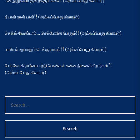
மன இறுக்கம் குறைக்கும் கலை! (அவ்வப்போது கிளாமர்)
நீ பாதி நான் பாதி!! (அவ்வப்போது கிளாமர்)
செக்ஸ் வேண்டாம்… செல்போனே போதும்!! (அவ்வப்போது கிளாமர்)
பாலியல் உறவாலும் டெங்கு பரவும்?! (அவ்வப்போது கிளாமர்)
போர்னோகிராபியை பற்றி பெண்கள் என்ன நினைக்கிறார்கள்?!
(அவ்வப்போது கிளாமர்)
Search
for: