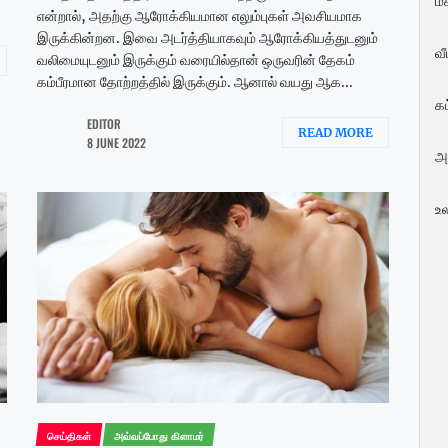
மக
என்றால், அதற்கு ஆரோக்கியமான எலும்புகள் அவசியமாக
இருக்கின்றன. இவை அடர்த்தியாகவும் ஆரோக்கியத்துடனும்
வ
வலிமையுடனும் இருக்கும் வரையில்தான் ஒருவரின் தேகம்
கம்பீரமான தோற்றத்தில் இருக்கும். ஆனால் வயது ஆக...
க
EDITOR
READ MORE
8 JUNE 2022
அ
உ
செய்திகள்
அவ்வப்போது கிளாமர்