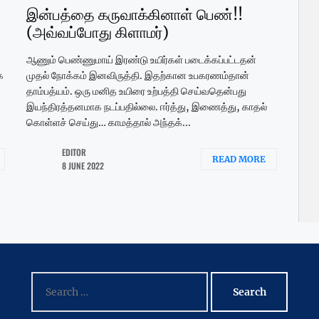
இன்பத்தை கருவாக்கினாள் பெண்!!
(அவ்வப்போது கிளாமர்)
ஆணும் பெண்ணுமாய் இரண்டு உயிர்கள் படைக்கப்பட்டதன்
க
முதல் நோக்கம் இனவிருத்தி. இதற்கான உபகரணம்தான்
தாம்பத்யம். ஒரு மனித உயிரை உற்பத்தி செய்வதென்பது
இயந்திரத்தனமாக நடப்பதில்லை. ஈர்த்து, இணைத்து, காதல்
கொள்ளச் செய்து… காமத்தால் அந்தக்...
EDITOR
READ MORE
8 JUNE 2022
Search
for: