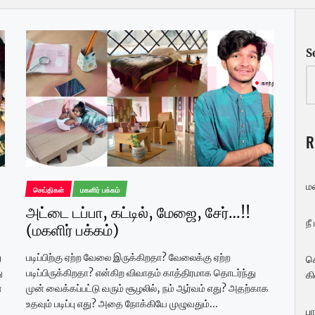
S
R
ம
செய்திகள்
மகளிர் பக்கம்
அட்டை டப்பா, கட்டில், மேஜை, சேர்…!!
நீ
(மகளிர் பக்கம்)
ு
படிப்பிற்கு ஏற்ற வேலை இருக்கிறதா? வேலைக்கு ஏற்ற
ச
ு
படிப்பிருக்கிறதா? என்கிற விவாதம் காத்திரமாக தொடர்ந்து
கி
்
முன் வைக்கப்பட்டு வரும் சூழலில், நம் ஆர்வம் எது? அதற்காக
உதவும் படிப்பு எது? அதை நோக்கியே முழுவதும்...
பா