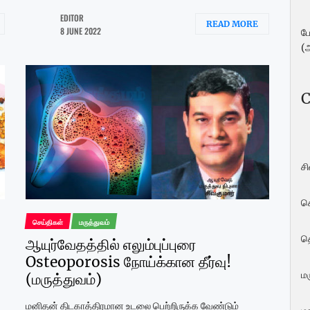
EDITOR
READ MORE
8 JUNE 2022
ப
(
C
ச
ச
செய்திகள்
மருத்துவம்
த
ஆயுர்வேதத்தில் எலும்புப்புரை
Osteoporosis நோய்க்கான தீர்வு!
மர
(மருத்துவம்)
மனிதன் திடகாத்திரமான உடலை பெற்றிருக்க வேண்டும்