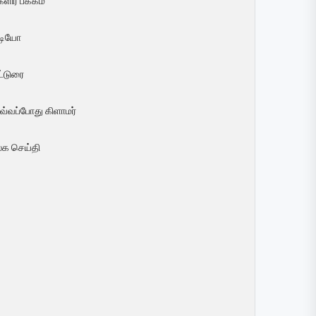
ளிர் பக்கம்
ீடியோ
ட்டுரை
வ்வப்போது கிளாமர்
லக செய்தி