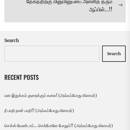
தேகத்திற்கு மினுமினுப்பை அள்ளித் தரும்
post:
Ne
ஆப்பிள்…!!
pos
Search
Search
RECENT POSTS
மன இறுக்கம் குறைக்கும் கலை! (அவ்வப்போது கிளாமர்)
நீ பாதி நான் பாதி!! (அவ்வப்போது கிளாமர்)
செக்ஸ் வேண்டாம்… செல்போனே போதும்!! (அவ்வப்போது கிளாமர்)