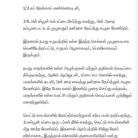
1/2 கப் தேங்காய் எண்ணெயுடன்,
2 டேபிள் ஸ்பூன் கல் உப்பை சேர்த்து கலந்து, பின் அதை
நம்முடைய உடல் முழுவதும் நன்றாக தேய்த்து கழுவ வேண்டும்.
இதனால் நமது சருமத்தில் உள்ள இறந்த செல்கள் முழுமையாக
வெளியேற்றப்பட்டு, சருமம் அழகாகவும், பொலிவாகவும்
இருக்கும்.
நமது பாதங்களில் உள்ள அழுக்குகள் மற்றும் குதிகால் வெடிப்பை
நீக்குவதற்கு, ஆலிவ் ஆயிலுடன், உப்பை சம அளவில் கலந்து,
பாதங்களில் தடவி, பின் ஊற வைத்து நன்றாக தேய்த்துக் கழுவ
வேண்டும். இதே போல வாரம் இரண்டு முறை செய்து வந்தால்,
பாதங்களில் உள்ள வறட்சி மற்றும் குதிகால் வெடிப்புகள் முற்றிலும்
மறைந்துவிடும்.
வெட்டு காயங்களில் நோய்த்தொற்றுகள் ஏற்படாமல் தடுப்பதற்கு,
2 டீஸ்பூன் உப்பை ஒரு டம்ளர் நீரில் கலந்து, வெட்டு காயங்களின்
மீது ஊற்ற வேண்டும். இதனால் ஆரம்பத்தில் சிறிது நேரம்
எரிச்சலாக, இருந்தால் விரைவில் குணமாகிவிடும் என்று