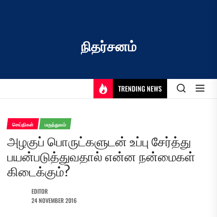
Skip
to
the
content
நிதர்சனம்
TRENDING NEWS
செய்திகள்
மருத்துவம்
அழகுப் பொருட்களுடன் உப்பு சேர்த்து
பயன்படுத்துவதால் என்ன நன்மைகள்
கிடைக்கும்?
EDITOR
24 NOVEMBER 2016