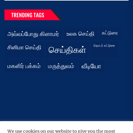
TRENDING TAGS
கட்டுரை
அவ்வப்போது கிளாமர்
உலக செய்தி
தொடர் கட்டுரை
சினிமா செய்தி
செய்திகள்
மகளிர் பக்கம்
மருத்துவம்
வீடியோ
We use cookies on our website to give you the most
UP
↑