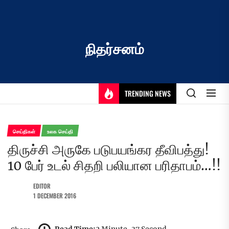
Skip
to
the
content
நிதர்சனம்
TRENDING NEWS
செய்திகள்
உலக செய்தி
திருச்சி அருகே படுபயங்கர தீவிபத்து!
10 பேர் உடல் சிதறி பலியான பரிதாபம்…!!
EDITOR
1 DECEMBER 2016