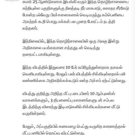
சுமார் 25 ஆண்டுகளாக இயங்கி வரும் இந்த தொழிற்சாலையை
சுற்றியுள்ள பகுதிகளுக்கு நிலத்தடி நீர் மாசுபாடு, சுகாதர சீர்கேடு
போன்ற பல்வேறு பிரச்சனைகளால் வெடிமருந்து கம்பெனியை
அகற்றக் கூறி பொது மக்கள் பல முறை போரட்டம் நடத்தி
வந்தனர்.
இந்நிலையில், இந்த தொழிற்சாலையின் ஒரு அலகு இன்று
அதிகாலை பயங்கரமான சத்ததுடன் வெடித்து
தரைமட்டமாகியுள்ளது.
இந்த விபத்தில் இதுவரை 10 பேர் உயிரிழந்துள்ளதாக தகவல்
வெளியாகியுள்ளது. மேலும் பலர் விபத்தில் சிக்கியுள்ளதால் பலி
எண்ணிக்கை அதிகரிக்கக்கூடும் என்ற அச்சம் ஏற்பட்டுள்ளது.
விபத்து குறித்து அறிந்த மீட்பு படையினர் 10 ஆம்புலன்ஸ்
வாகனங்களும், 3 தீயணைப்பு வாகனங்களுடன் சம்பவ
இடத்திற்கு விரைந்து இடிபாடுகளில் சிக்கியவர்களை மீட்டு
வருகின்றனர்.
மேலும், அப்பகுதியில் கணமழை பெய்து வருகிற காரணத்தால்
மீட்பு பணியில் தொய்வு ஏற்பட்டுள்ளது.