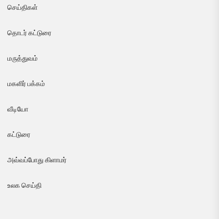
செய்திகள்
தொடர் கட்டுரை
மருத்துவம்
மகளிர் பக்கம்
வீடியோ
கட்டுரை
அவ்வப்போது கிளாமர்
உலக செய்தி