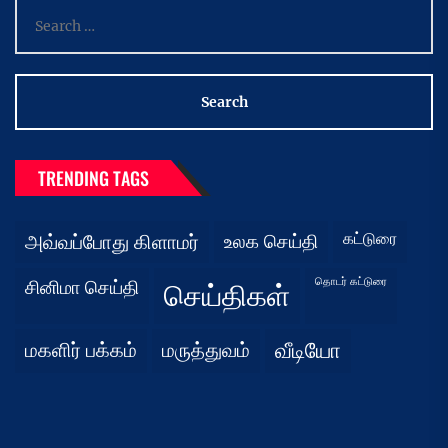
Search
for:
TRENDING TAGS
கட்டுரை
அவ்வப்போது கிளாமர்
உலக செய்தி
தொடர் கட்டுரை
சினிமா செய்தி
செய்திகள்
மகளிர் பக்கம்
மருத்துவம்
வீடியோ