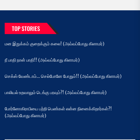
TOP STORIES
மன இறுக்கம் குறைக்கும் கலை! (அவ்வப்போது கிளாமர்)
நீ பாதி நான் பாதி!! (அவ்வப்போது கிளாமர்)
செக்ஸ் வேண்டாம்… செல்போனே போதும்!! (அவ்வப்போது கிளாமர்)
பாலியல் உறவாலும் டெங்கு பரவும்?! (அவ்வப்போது கிளாமர்)
போர்னோகிராபியை பற்றி பெண்கள் என்ன நினைக்கிறார்கள்?!
(அவ்வப்போது கிளாமர்)