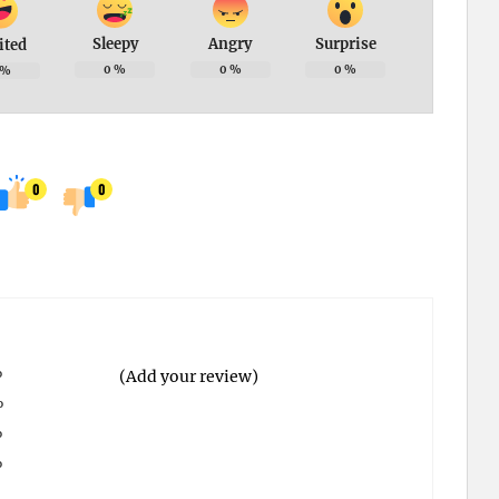
Sleepy
Angry
Surprise
ited
0
%
0
%
0
%
%
0
0
%
(Add your review)
%
%
%
%