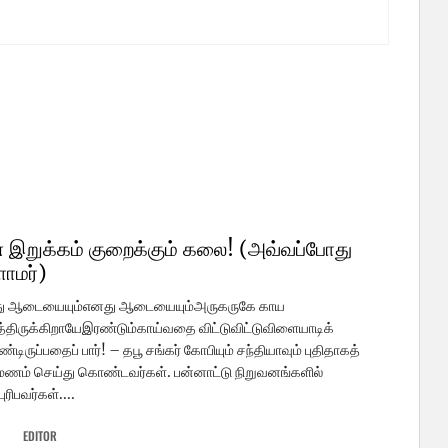
 இறுக்கம் குறைக்கும் கலை! (அவ்வப்போது
ளாமர்)
ு ஆடையையும்எனது ஆடையையும்அருகருகே காய
திருக்கிறாயேஇரண்டும்காய்வதை விட்டுவிட்டுவிளையாடிக்
டிருப்பதைப் பார்! – தபூ சங்கர் கோபியும் சந்தியாவும் புதிதாகத்
மணம் செய்து கொண்டவர்கள். பன்னாட்டு நிறுவனங்களில்
ுரிபவர்கள்....
EDITOR