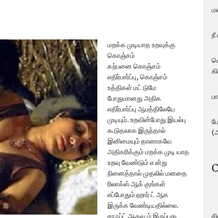
ம
நீ
ம‌றக்க‍ முடியாத உறவுக்கு
கொஞ்சம்
ச
கற்பனை கொஞ்சம்
கி
எதிர்பார்ப்பு, கொஞ்சம்
உத்திகள் மட் டுமே
பா
போதுமானது அதிக
எதிர்பார்ப்பு ஆபத்திலேயே
முடியும். உறவின்போது இயல்பு
ப
கூடுதலாக இருந்தால்
(
இனிமையும் தானாகவே
அதிகரிக்கும் மறக்க‍ முடி யாத
உறவு வேண்டும் எ ன்று
C
நினைத்தால் முதலில் மனதை
ரிலாக்ஸ் ஆக் குங்கள்
எப்போதும் ஹார் ட் ஆக
இருக்க‍ வேண்டியதில்லை.
ச
சாஃப்ட் ஆகவு ம் இருப்ப‍து