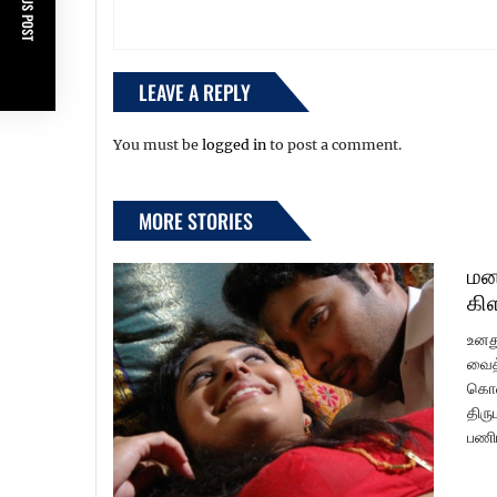
PREVIOUS POST
LEAVE A REPLY
You must be
logged in
to post a comment.
MORE STORIES
மன
கி
உனத
வைத்
கொண்
திரு
பணிப