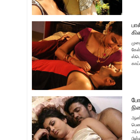
பால
கி
முறை
கேள்
ஸ்பெ
காய்
போ
நி
ஆண்க
பெண்
அப்ப
பின்