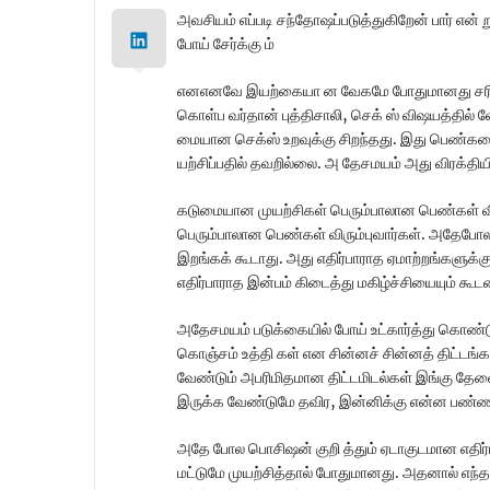
அவசியம் எப்ப‍டி சந்தோஷப்படுத்துகிறேன் பார் என்
போய் சேர்க்கு ம்
என‌எனவே இயற்கையா ன வேகமே போதுமானது சரியான ச
கொள்ப வர்தான் புத்திசாலி, செக் ஸ் விஷயத்தில
மையான செக்ஸ் உறவுக்கு சிறந்தது. இது பெண்க
யற்சிப்ப‍தில் தவறில்லை. அ தேசமயம் அது விரக்திய
கடுமையான முயற்சிகள் பெரும்பாலான பெண்கள் வ
பெரும்பாலான பெண்கள் விரும்புவார்கள். அதேப
இறங்கக் கூடாது. அது எதிர்பாராத ஏமாற்ற‍ங்களுக்கு
எதிர்பாராத இன்பம் கிடைத்து மகிழ்ச்சியையும் கூடலை
அதேசமயம் படுக்கையில் போய் உட்கார்த்து கொண்டு 
கொஞ்சம் உத்தி கள் என சின்னச் சின்ன‍த் திட்ட
வேண்டும் அபரிமிதமான திட்ட‍மிடல்கள் இங்கு தேவைய
இருக்க‍ வேண்டுமே தவிர, இன்னிக்கு என்ன‍ பண்ண‍ப
அதே போல பொசிஷன் குறி த்தும் ஏடாகுடமான எதிர்
மட்டுமே முயற்சித்தால் போதுமானது. அதனால் எந்த பா