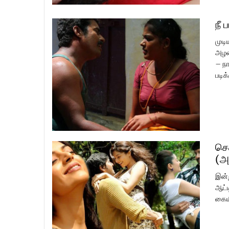
நீ 
முடி
அழக
– நா
படிக
செ
(அ
இன்
ஆட்ட
கையி