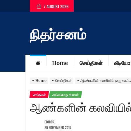
Skip
7 AUGUST 2026
to
the
content
நிதர்சனம்
Home
செய்திகள்
வீடியோ
Home
செய்திகள்
ஆண்களின் கலவியில் ஒரு சுகம்..
செய்திகள்
அவ்வப்போது கிளாமர்
ஆண்களின் கலவியில் ஒ
EDITOR
25 NOVEMBER 2017