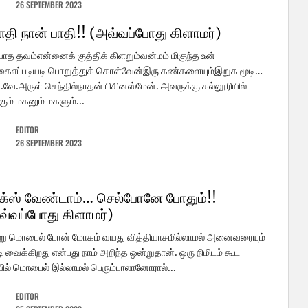
26 SEPTEMBER 2023
பாதி நான் பாதி!! (அவ்வப்போது கிளாமர்)
யாத தவம்என்னைக் குத்திக் கிளறும்வன்மம் மிகுந்த உன்
ைஎப்படியடி பொறுத்துக் கொள்வேன்இரு கண்களையும்இறுக மூடி…
.வே.அருள் செந்தில்நாதன் பிசினஸ்மேன். அவருக்கு கல்லூரியில்
்கும் மகனும் மகளும்...
EDITOR
26 SEPTEMBER 2023
க்ஸ் வேண்டாம்… செல்போனே போதும்!!
வ்வப்போது கிளாமர்)
று மொபைல் போன் மோகம் வயது வித்தியாசமில்லாமல் அனைவரையும்
ி வைக்கிறது என்பது நாம் அறிந்த ஒன்றுதான். ஒரு நிமிடம் கூட
ல் மொபைல் இல்லாமல் பெரும்பாலானோரால்...
EDITOR