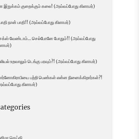
ன இறுக்கம் குறைக்கும் கலை! (அவ்வப்போது கிளாமர்)
 பாதி நான் பாதி!! (அவ்வப்போது கிளாமர்)
ெக்ஸ் வேண்டாம்… செல்போனே போதும்!! (அவ்வப்போது
ளாமர்)
லியல் உறவாலும் டெங்கு பரவும்?! (அவ்வப்போது கிளாமர்)
ோர்னோகிராபியை பற்றி பெண்கள் என்ன நினைக்கிறார்கள்?!
அவ்வப்போது கிளாமர்)
ategories
ினிமா செய்தி