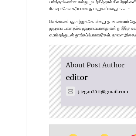
பார்த்தால் என்ன‍ என்று முயற்சித்தால் சில நேரங்க
மிகவும் சௌகரியமானது பாதுகாப்ப‍னதும் கூட•
செக்ஸ் என்பது கற்றுக்கொள்வது தான் எல்லாம் த
முழுமை யானதல்ல‍ முழுமையானது என் று இந்த உலக
ஏமாற்ற‍த்துடன் தூங்கப்போகாதீர்கள். நாளை இத
About Post Author
editor
j.jegan2011@gmail.com