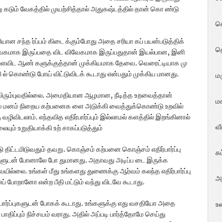
 று கடும் வேகத்தில் முயற்சித்தால் அதுகஷ்டத்தில் தான் கொ ண்டு
ச
ந்த ர்ப்ப‍ம் கிடை க்கும்போது அதை சரியா கப் பயன்படுத்திக்
த
் வேகமாக இருப்ப‍தை விட விவேகமாக இருப்ப‍துதான் இயல்பான, இனி
ளைவிட ஆண் களுக்குத்தான் முக்கியமாக தேவை. வெரைட்டியாக மு
ி ல் கொண்டு போய் விட்டுவிடக் கூடாது என்பதும் முக்கிய மானது.
மர
ிரும்புவதில்லை. அமைதியான ஆழமான, நீடித்த‍ உறவைத்தான்
மக
ோல மனம் நிறைய கற்பனைக ளை அடுக்கி வைத்துக்கொண்டு உறவில்
 வழிவிடலாம். எந்தவித எதிர்பார்ப்பும் இல்லாமல் களத்தில் இறங்கினால்
வ
யும் உறுதியாக்கி உற் சாகப்படுத்தும்
திட்ட‍மிடுவதும் தவறு. கொஞ்சம் கற்பனை கொஞ்சம் எதிர்பார்ப்பு
க
‍ங்களுடன் போனாலே போ துமானது. அதாவது அடிப்ப டை இருக்க‍
ில்லை. உங்கள் மீது உங்களது துணைக்கு ஆர்வம் கலந்த எதிர்பார்ப்பு
அ
் போறானோ என்ற பீதி மட்டும் வந்து விடவே கூடாது.
பார்ப்புகளுடன் போகக் கூடாது. உங்களுக்கு எது வசதியோ அதை
உ
திப்பும் நிச்ச‍யம் வராது. அதில் அப்ப‍டி பார்த்தோமே செய்து