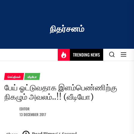
Skip
to
the
content
நிதர்சனம்
TRENDING NEWS
செய்திகள்
வீடியோ
பேய் ஓட்டுவதாக இளம்பெண்ணிற்கு
நிகழும் அவலம்..!! (வீடியோ)
EDITOR
13 DECEMBER 2017