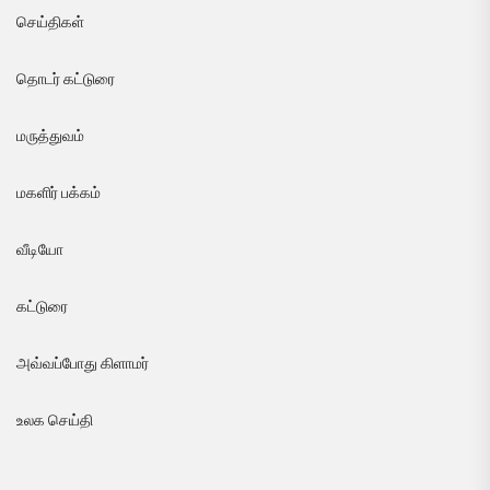
செய்திகள்
தொடர் கட்டுரை
மருத்துவம்
மகளிர் பக்கம்
வீடியோ
கட்டுரை
அவ்வப்போது கிளாமர்
உலக செய்தி