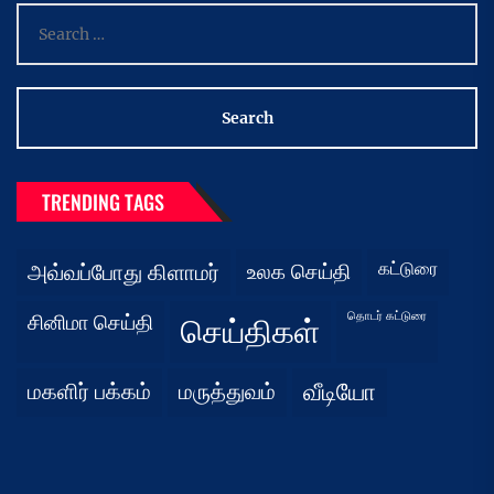
Search
for:
TRENDING TAGS
கட்டுரை
அவ்வப்போது கிளாமர்
உலக செய்தி
தொடர் கட்டுரை
சினிமா செய்தி
செய்திகள்
மகளிர் பக்கம்
மருத்துவம்
வீடியோ