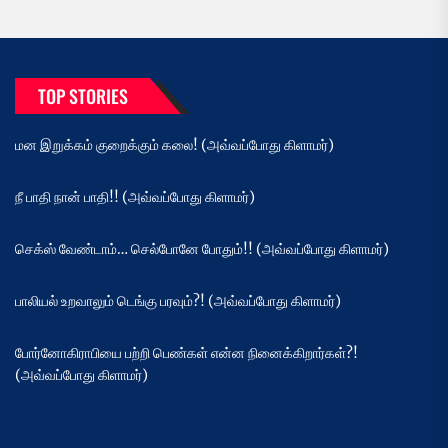
TOP STORIES
மன இறுக்கம் குறைக்கும் கலை! (அவ்வப்போது கிளாமர்)
நீ பாதி நான் பாதி!! (அவ்வப்போது கிளாமர்)
செக்ஸ் வேண்டாம்… செல்போனே போதும்!! (அவ்வப்போது கிளாமர்)
பாலியல் உறவாலும் டெங்கு பரவும்?! (அவ்வப்போது கிளாமர்)
போர்னோகிராபியை பற்றி பெண்கள் என்ன நினைக்கிறார்கள்?!
(அவ்வப்போது கிளாமர்)