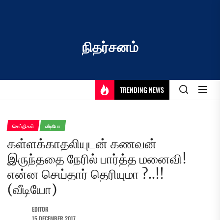
Skip
to
the
content
நிதர்சனம்
TRENDING NEWS
செய்திகள்
வீடியோ
கள்ளக்காதலியுடன் கணவன்
இருந்ததை நேரில் பார்த்த மனைவி!
என்ன செய்தார் தெரியுமா ?..!!
(வீடியோ)
EDITOR
15 DECEMBER 2017