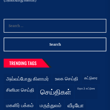
(அவ்வப்போது கிளாமர்)
Search
for:
TRENDING TAGS
கட்டுரை
அவ்வப்போது கிளாமர்
உலக செய்தி
தொடர் கட்டுரை
சினிமா செய்தி
செய்திகள்
மகளிர் பக்கம்
மருத்துவம்
வீடியோ