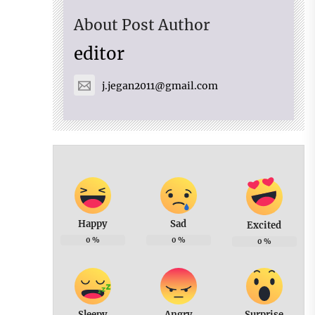
About Post Author
editor
j.jegan2011@gmail.com
Happy
Sad
Excited
0
%
0
%
0
%
Sleepy
Angry
Surprise