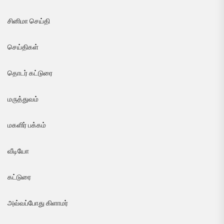
சினிமா செய்தி
செய்திகள்
தொடர் கட்டுரை
மருத்துவம்
மகளிர் பக்கம்
வீடியோ
கட்டுரை
அவ்வப்போது கிளாமர்