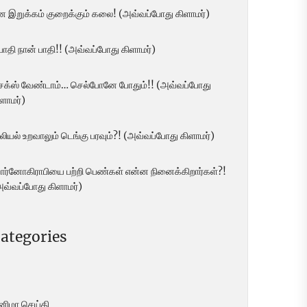
ன இறுக்கம் குறைக்கும் கலை! (அவ்வப்போது கிளாமர்)
 பாதி நான் பாதி!! (அவ்வப்போது கிளாமர்)
ெக்ஸ் வேண்டாம்… செல்போனே போதும்!! (அவ்வப்போது
ளாமர்)
லியல் உறவாலும் டெங்கு பரவும்?! (அவ்வப்போது கிளாமர்)
ோர்னோகிராபியை பற்றி பெண்கள் என்ன நினைக்கிறார்கள்?!
அவ்வப்போது கிளாமர்)
ategories
ினிமா செய்தி