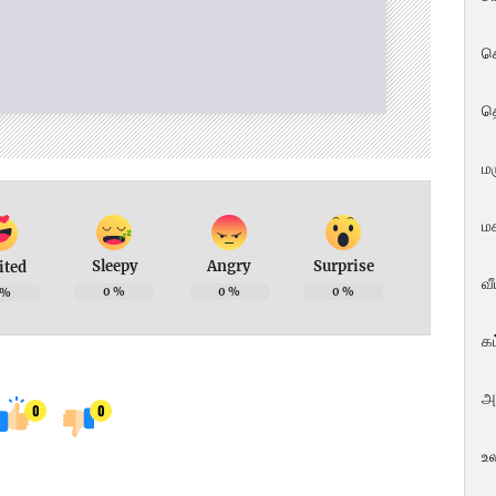
ச
த
மர
மக
Sleepy
Angry
Surprise
ited
வ
0
%
0
%
0
%
%
க
அ
0
0
உ