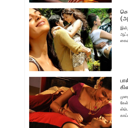
செ
(அ
இன்
ஆட்ட
கையி
பால
கி
முறை
கேள்
ஸ்பெ
காய்