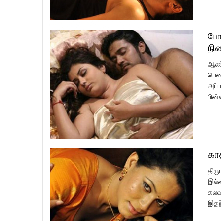
போ
நி
ஆண்க
பெண்
அப்ப
பின்
கா
திரு
இல்ல
கலவர
இதற்