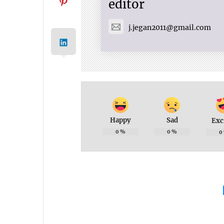
editor
j.jegan2011@gmail.com
Happy
Sad
Exc
0
%
0
%
0