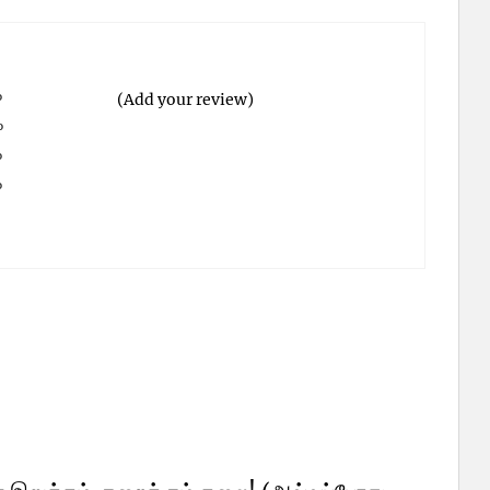
%
(Add your review)
%
%
%
%