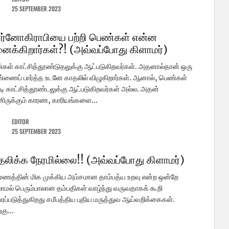
25 SEPTEMBER 2023
ர்னோகிராபியை பற்றி பெண்கள் என்ன
னைக்கிறார்கள்?! (அவ்வப்போது கிளாமர்)
ள் காட்சித்தூண்டுதலுக்கு ஆட்படுகிறவர்கள். அதனால்தான் ஒரு
ணைப் பார்த்த உடனே காதலில் விழுகிறார்கள். ஆனால், பெண்கள்
டி காட்சித்தூண்டலுக்கு ஆட்படுகிறவர்கள் அல்ல. அதன்
னிருக்கும் காரண, காரியங்களை...
EDITOR
25 SEPTEMBER 2023
தலிக்க நேரமில்லை!! (அவ்வப்போது கிளாமர்)
மணத்தின் மிக முக்கிய அம்சமான தாம்பத்ய உறவு என்ற ஒன்றே
ாமல் பெரும்பாலான தம்பதிகள் வாழ்ந்து வருவதாகக் கூறி
ப்படுத்துகிறது சமீபத்திய புதிய மருத்துவ ஆய்வறிக்கைகள்.
கு...