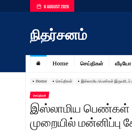
Skip
6 AUGUST 2026
to
the
content
நிதர்சனம்
Home
செய்திகள்
வீடியோ
Home
செய்திகள்
இஸ்லாமிய பெண்கள் இருவரிடம் த
செய்திகள்
இஸ்லாமிய பெண்கள் இ
முறையில் மன்னிப்பு 