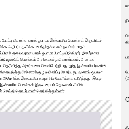
ம
நீ
ச
ல் போட்டியிட உள்ள பாரக் ஒபாமா இஸ்லாமிய பெண்கள் இருவரிடம்
கி
ிக்க அதிபர் பதவிக்கான தேர்தல் வரும் நவம்பர் மாதம்
ுப்பினத் தலைவரான பாரக் ஒபாமா போட்டியிடுகிறார். இதற்கான
பா
ண்டு முஸ்லிம் பெண்கள் அதில் கலந்துகொண்டனர். அவர்கள்
ிர்ப்பு தெரிவித்து அவர்களை வெளியேற்றியது. இது இஸ்லாமியர்களின்
ப
 இதையடுத்து பிரச்சாரக்குழு மன்னிப்பு கோரியது. ஆனால் ஒபாமா
(
்று அமெரிக்க இஸ்லாமிய கவுன்சில் கோரிக்கை விடுத்தது. இதை
ந்த இஸ்லாமிய பெண்கள் இருவரையும் தொலைபேசியில்
செய்தி தொடர்பாளர் தெரிவித்துள்ளார்.
C
ச