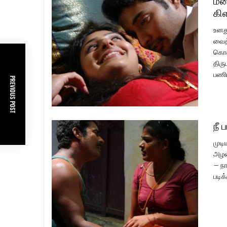
மன
கி
உனத
வைத்
கொண்
திரு
பணிப
PREVIOUS POST
நீ 
முடி
அழக
– நா
படிக