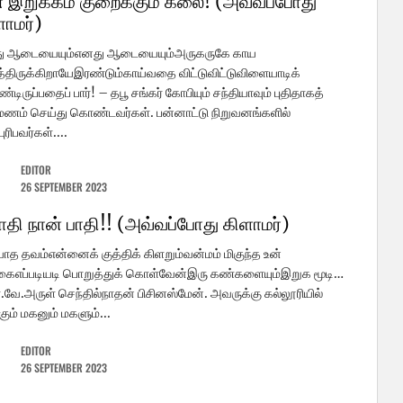
 இறுக்கம் குறைக்கும் கலை! (அவ்வப்போது
ளாமர்)
ு ஆடையையும்எனது ஆடையையும்அருகருகே காய
திருக்கிறாயேஇரண்டும்காய்வதை விட்டுவிட்டுவிளையாடிக்
டிருப்பதைப் பார்! – தபூ சங்கர் கோபியும் சந்தியாவும் புதிதாகத்
மணம் செய்து கொண்டவர்கள். பன்னாட்டு நிறுவனங்களில்
ுரிபவர்கள்....
EDITOR
26 SEPTEMBER 2023
பாதி நான் பாதி!! (அவ்வப்போது கிளாமர்)
யாத தவம்என்னைக் குத்திக் கிளறும்வன்மம் மிகுந்த உன்
ைஎப்படியடி பொறுத்துக் கொள்வேன்இரு கண்களையும்இறுக மூடி…
.வே.அருள் செந்தில்நாதன் பிசினஸ்மேன். அவருக்கு கல்லூரியில்
்கும் மகனும் மகளும்...
EDITOR
26 SEPTEMBER 2023