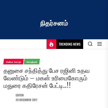
Skip
to
the
content
நிதர்சனம்
TRENDING NEWS
சினிமா செய்தி
செய்திகள்
தனுசை சந்தித்து பேச ரஜினி உதவ
வேண்டும் – மகன் உரிமைகோரும்
மதுரை கதிரேசன் பேட்டி..!!
EDITOR
29 DECEMBER 2017