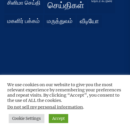
தொடர் கட்டுரை
சினிமா செய்தி
செய்திகள்
மகளிர் பக்கம்
மருத்துவம்
வீடியோ
We use cookies on our website to give you the most
UP
↑
relevant experience by remembering your preferences
Copyright © 2026
நிதர்சனம்.
All rights reserved.
and repeat visits. By clicking “Accept”, you consent to
Theme: BoundlessNews By
Themeinwp.
Powered by
the use of ALL the cookies.
WordPress.
Do not sell my personal information
.
Cookie Settings
Accept
Home
Privacy
Athirady
Policy