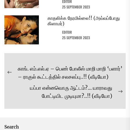
EDITOR
25 SEPTEMBER 2023
காதலிக்க நேரமில்லை!! (அவ்வப்போது
கிளாமர்)
EDITOR
25 SEPTEMBER 2023
Post
காங். எம்.எல்.ஏ – பெண் போலீஸ் மாறி மாறி ‘பளார்’
navigation
Previous
– ராகுல் கூட்டத்தில் சலசலப்பு..!! (வீடியோ)
post:
யப்பா என்னவொரு ஆட்டம்?… யாராவது
Ne
போட்டியிட முடியுமா?..!! (வீடியோ)
pos
Search