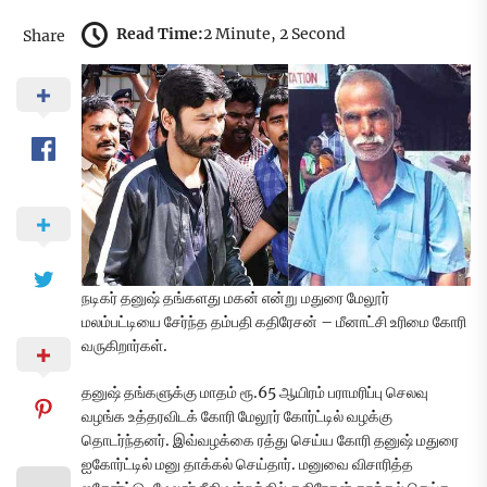
Read Time:
2 Minute, 2 Second
Share
நடிகர் தனுஷ் தங்களது மகன் என்று மதுரை மேலூர்
மலம்பட்டியை சேர்ந்த தம்பதி கதிரேசன் – மீனாட்சி உரிமை கோரி
வருகிறார்கள்.
தனுஷ் தங்களுக்கு மாதம் ரூ.65 ஆயிரம் பராமரிப்பு செலவு
வழங்க உத்தரவிடக் கோரி மேலூர் கோர்ட்டில் வழக்கு
தொடர்ந்தனர். இவ்வழக்கை ரத்து செய்ய கோரி தனுஷ் மதுரை
ஐகோர்ட்டில் மனு தாக்கல் செய்தார். மனுவை விசாரித்த