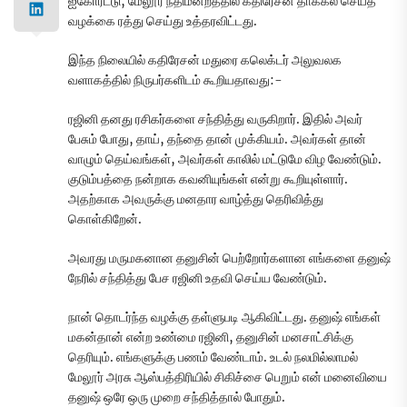
ஐகோர்ட்டு, மேலூர் நீதிமன்றத்தில் கதிரேசன் தாக்கல் செய்த
வழக்கை ரத்து செய்து உத்தரவிட்டது.
இந்த நிலையில் கதிரேசன் மதுரை கலெக்டர் அலுவலக
வளாகத்தில் நிருபர்களிடம் கூறியதாவது:-
ரஜினி தனது ரசிகர்களை சந்தித்து வருகிறார். இதில் அவர்
பேசும் போது, தாய், தந்தை தான் முக்கியம். அவர்கள் தான்
வாழும் தெய்வங்கள், அவர்கள் காலில் மட்டுமே விழ வேண்டும்.
குடும்பத்தை நன்றாக கவனியுங்கள் என்று கூறியுள்ளார்.
அதற்காக அவருக்கு மனதார வாழ்த்து தெரிவித்து
கொள்கிறேன்.
அவரது மருமகனான தனுசின் பெற்றோர்களான எங்களை தனுஷ்
நேரில் சந்தித்து பேச ரஜினி உதவி செய்ய வேண்டும்.
நான் தொடர்ந்த வழக்கு தள்ளுபடி ஆகிவிட்டது. தனுஷ் எங்கள்
மகன்தான் என்ற உண்மை ரஜினி, தனுசின் மனசாட்சிக்கு
தெரியும். எங்களுக்கு பணம் வேண்டாம். உடல் நலமில்லாமல்
மேலூர் அரசு ஆஸ்பத்திரியில் சிகிச்சை பெறும் என் மனைவியை
தனுஷ் ஒரே ஒரு முறை சந்தித்தால் போதும்.