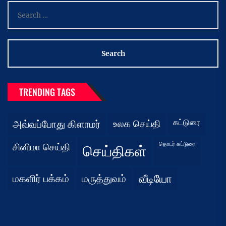
Search
for:
TRENDING TAGS
கட்டுரை
அவ்வப்போது கிளாமர்
உலக செய்தி
தொடர் கட்டுரை
சினிமா செய்தி
செய்திகள்
மகளிர் பக்கம்
மருத்துவம்
வீடியோ