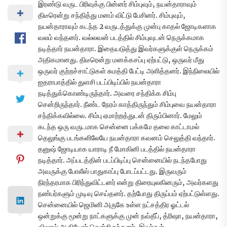
இரண்டு வருட பிரிவுக்கு பின்னர் சிம்புவும், நயன்தாராவும்
திடீரென்று சந்தித்து மனம் விட்டு பேசினர். சிம்புவும்,
நயன்தாராவும் கடந்த 2 வருடத்துக்கு முன்பு காதல் ஜோடிகளாக
வலம் வந்தனர். வல்லவன் படத்தில் சிம்புவுடன் நெருக்கமாக
நடித்தார் நயன்தாரா. இதையடுத்து இவர்களுக்குள் நெருக்கம்
அதிகமானது. திடீரென்று மனக்கசப்பு ஏற்பட்டு, ஒருவர் மீது
ஒருவர் குற்றச்சாட்டுகள் சுமத்தி பேட்டி அளித்தனர். இந்நிலையில்
ஐதராபாத்தில் துளசி படப்பிடிப்பில் நயன்தாரா
நடித்துக்கொண்டிருந்தார். அவரை சந்திக்க சிம்பு
சென்றிருந்தார். நீண்ட நேரம் காத்திருந்தும் சிம்புவை நயன்தாரா
சந்திக்கவில்லை. சிம்பு ஏமாற்றத்துடன் திரும்பினார். மேலும்
கடந்த ஒரு வருடமாக சென்னை பக்கமே தலை காட்டாமல்
தெலுங்கு படங்களிலேயே நயன்தாரா கவனம் செலுத்தி வந்தார்.
தனுஷ் ஜோடியாக யாராடி நீ மோகினி படத்தில் நயன்தாரா
நடித்தார். அப்படத்தின் படப்பிடிப்பு சென்னையில் நடந்தபோது
அவருக்கு போலீஸ் பாதுகாப்பு போடப்பட்டது. இருவரும்
நிரந்தரமாக பிரிந்துவிட்டனர் என்று திரையுலகினரும், அவர்களது
நண்பர்களும் முடிவு செய்தனர். தற்போது திருப்பம் ஏற்பட்டுள்ளது.
சென்னையில் ஜெமினி அருகே உள்ள நட்சத்திர ஓட்டல்
ஒன்றுக்கு மூன்று நாட்களுக்கு முன் நவ்தீப், த்ரிஷா, நயன்தாரா,