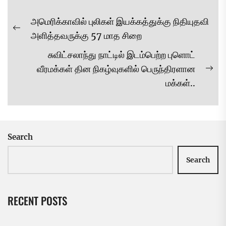
Post
அமெரிக்காவில் புலிகள் இயக்கத்துக்கு நிதியுதவி
navigation
Previous
அளித்தவருக்கு 57 மாத சிறை
post:
சுவிட்சலாந்து நாட்டில் இடம்பெற்ற புளொட்
வீரமக்கள் தின நிகழ்வுகளில் பெருந்திரளான
Ne
மக்கள்..
pos
Search
Search
RECENT POSTS