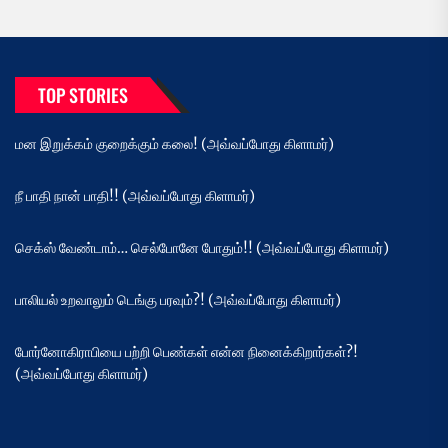
TOP STORIES
மன இறுக்கம் குறைக்கும் கலை! (அவ்வப்போது கிளாமர்)
நீ பாதி நான் பாதி!! (அவ்வப்போது கிளாமர்)
செக்ஸ் வேண்டாம்… செல்போனே போதும்!! (அவ்வப்போது கிளாமர்)
பாலியல் உறவாலும் டெங்கு பரவும்?! (அவ்வப்போது கிளாமர்)
போர்னோகிராபியை பற்றி பெண்கள் என்ன நினைக்கிறார்கள்?!
(அவ்வப்போது கிளாமர்)