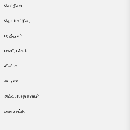
செய்திகள்
தொடர் கட்டுரை
மருத்துவம்
மகளிர் பக்கம்
வீடியோ
கட்டுரை
அவ்வப்போது கிளாமர்
உலக செய்தி