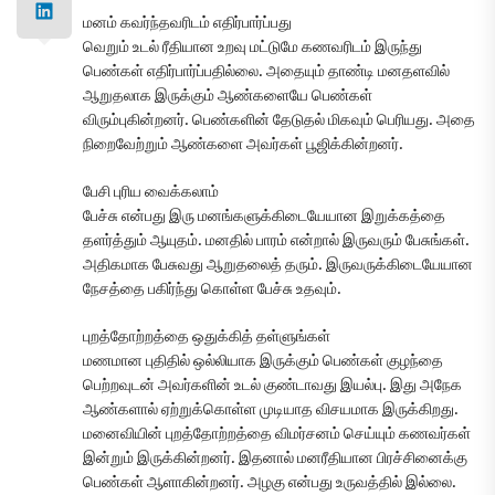
மனம் கவர்ந்தவரிடம் எதிர்பார்ப்பது
வெறும் உடல் ரீதியான உறவு மட்டுமே கணவரிடம் இருந்து
பெண்கள் எதிர்பார்ப்பதில்லை. அதையும் தாண்டி மனதளவில்
ஆறுதலாக இருக்கும் ஆண்களையே பெண்கள்
விரும்புகின்றனர். பெண்களின் தேடுதல் மிகவும் பெரியது. அதை
நிறைவேற்றும் ஆண்களை அவர்கள் பூஜிக்கின்றனர்.
பேசி புரிய வைக்கலாம்
பேச்சு என்பது இரு மனங்களுக்கிடையேயான இறுக்கத்தை
தளர்த்தும் ஆயுதம். மனதில் பாரம் என்றால் இருவரும் பேசுங்கள்.
அதிகமாக பேசுவது ஆறுதலைத் தரும். இருவருக்கிடையேயான
நேசத்தை பகிர்ந்து கொள்ள பேச்சு உதவும்.
புறத்தோற்றத்தை ஒதுக்கித் தள்ளுங்கள்
மணமான புதிதில் ஒல்லியாக இருக்கும் பெண்கள் குழந்தை
பெற்றவுடன் அவர்களின் உடல் குண்டாவது இயல்பு. இது அநேக
ஆண்களால் ஏற்றுக்கொள்ள முடியாத விசயமாக இருக்கிறது.
மனைவியின் புறத்தோற்றத்தை விமர்சனம் செய்யும் கணவர்கள்
இன்றும் இருக்கின்றனர். இதனால் மனரீதியான பிரச்சினைக்கு
பெண்கள் ஆளாகின்றனர். அழகு என்பது உருவத்தில் இல்லை.