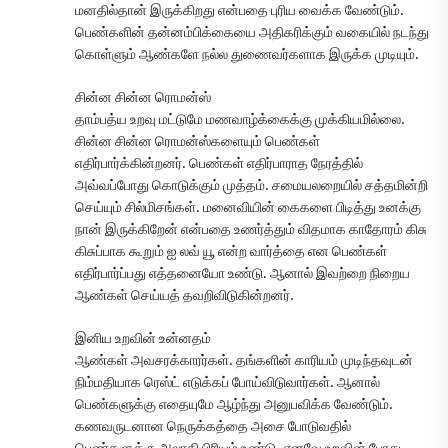
மனதில்தான் இருக்கிறது என்பதை புரிய வைக்க வேண்டும்.
பெண்களின் தன்னம்பிக்கையை அதிகரிக்கும் வகையில் நடந்து
கொள்ளும் ஆண்களே நல்ல துணைவர்களாக இருக்க முடியும்.
சின்ன சின்ன ரொமன்ஸ்
தாம்பத்ய உறவு மட்டுமே மணவாழ்க்கைக்கு முக்கியமில்லை.
சின்ன சின்ன ரொமன்ஸ்களையும் பெண்கள்
எதிர்பார்க்கின்றனர். பெண்கள் எதிர்பாராத நேரத்தில்
அவ்வப்போது கொடுக்கும் முத்தம். சமையலறையில் சத்தமின்றி
செய்யும் சில்மிசங்கள். மனைவியின் கைகளை பிடித்து உனக்கு
நான் இருக்கிறேன் என்பதை உணர்த்தும் விதமாக காதோரம் கிசு
கிசுப்பாக கூறும் ஐ லவ் யூ என்ற வார்த்தை என பெண்கள்
எதிர்பார்ப்பது எத்தனையோ உண்டு. ஆனால் இவற்றை நிறைய
ஆண்கள் செய்யத் தவறிவிடுகின்றனர்.
இனிய உறவின் உன்னதம்
ஆண்கள் அவசரக்காரர்கள். தங்களின் காரியம் முடிந்தவுடன்
நிம்மதியாக ரெஸ்ட் எடுக்கப் போய்விடுவார்கள். ஆனால்
பெண்களுக்கு எதையுமே ஆழ்ந்து அனுபவிக்க வேண்டும்.
கணவருடனான நெருக்கத்தை அசை போடுவதில்