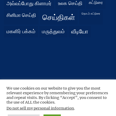
கட்டுரை
அவ்வப்போது கிளாமர்
உலக செய்தி
தொடர் கட்டுரை
சினிமா செய்தி
செய்திகள்
மகளிர் பக்கம்
மருத்துவம்
வீடியோ
We use cookies on our website to give you the most
UP
↑
relevant experience by remembering your preferences
Copyright © 2026
நிதர்சனம்.
All rights reserved.
and repeat visits. By clicking “Accept”, you consent to
the use of ALL the cookies.
Theme: BoundlessNews By
Themeinwp.
Powered by
WordPress.
Do not sell my personal information
.