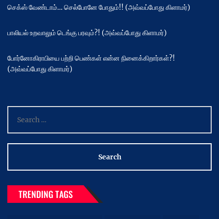
செக்ஸ் வேண்டாம்… செல்போனே போதும்!! (அவ்வப்போது கிளாமர்)
பாலியல் உறவாலும் டெங்கு பரவும்?! (அவ்வப்போது கிளாமர்)
போர்னோகிராபியை பற்றி பெண்கள் என்ன நினைக்கிறார்கள்?!
(அவ்வப்போது கிளாமர்)
Search
for:
TRENDING TAGS