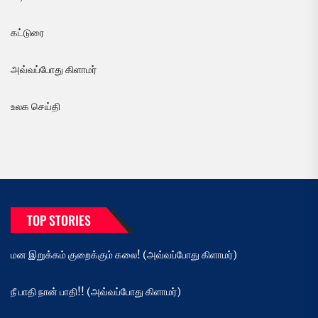
கட்டுரை
அவ்வப்போது கிளாமர்
உலக செய்தி
TOP STORIES
மன இறுக்கம் குறைக்கும் கலை! (அவ்வப்போது கிளாமர்)
நீ பாதி நான் பாதி!! (அவ்வப்போது கிளாமர்)