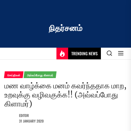
Skip
to
the
content
நிதர்சனம்
TRENDING NEWS
செய்திகள்
அவ்வப்போது கிளாமர்
மண வாழ்க்கை மனம் கவர்ந்ததாக மாற,
உறவுக்கு வழிவகுக்க!! (அவ்வப்போது
கிளாமர்)
EDITOR
31 JANUARY 2020