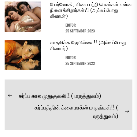
போர்னோகிராபியை பற்றி பெண்கள் என்ன
நினைக்கிறார்கள்?! (அவ்வப்போது
கிளாமர்)
EDITOR
25 SEPTEMBER 2023
காதலிக்க நேரமில்லை!! (அவ்வப்போது
கிளாமர்)
EDITOR
25 SEPTEMBER 2023
Post
கர்ப்ப கால முதுகுவலி!! ( மருத்துவம்)
Previous
navigation
கர்ப்பத்தின் க்ளைமாக்ஸ் மாதங்கள்!! (
post:
Ne
மருத்துவம்)
pos