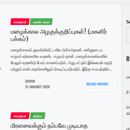
S
செய்திகள்
மகளிர் பக்கம்
மழைக்கால அழகுக்குறிப்புகள்! (மகளிர்
பக்கம்)
மழைக்காலம் துவங்கிவிட்டாலே அச்சம்தான். என்னுடைய
சருமம் ஏற்கனவே வறண்ட சருமம் தான். மழைக்காலங்களில்
R
மேலும் வறண்டு போய் காணப்படும். அது மட்டும் இல்லாமல் உதடு
க
மற்றும் கால் பாதங்களிலும் வெடிப்பு ஏற்படும். இந்த சமயத்தில்...
ம
EDITOR
READ MORE
31 JANUARY 2020
நீ
ச
கி
செய்திகள்
வீடியோ
மிரளவைக்கும் நம்பவே முடியாத
பா