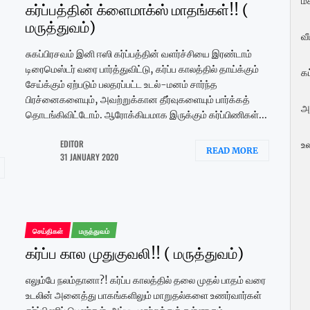
மக
கர்ப்பத்தின் க்ளைமாக்ஸ் மாதங்கள்!! (
மருத்துவம்)
வ
சுகப்பிரசவம் இனி ஈஸி கர்ப்பத்தின் வளர்ச்சியை இரண்டாம்
டிரைமெஸ்டர் வரை பார்த்துவிட்டு, கர்ப்ப காலத்தில் தாய்க்கும்
க
சேய்க்கும் ஏற்படும் பலதரப்பட்ட உடல்-மனம் சார்ந்த
பிரச்னைகளையும், அவற்றுக்கான தீர்வுகளையும் பார்க்கத்
அ
தொடங்கிவிட்டோம். ஆரோக்கியமாக இருக்கும் கர்ப்பிணிகள்...
EDITOR
உ
READ MORE
31 JANUARY 2020
செய்திகள்
மருத்துவம்
கர்ப்ப கால முதுகுவலி!! ( மருத்துவம்)
எலும்பே நலம்தானா?! கர்ப்ப காலத்தில் தலை முதல் பாதம் வரை
உடலின் அனைத்து பாகங்களிலும் மாறுதல்களை உணர்வார்கள்