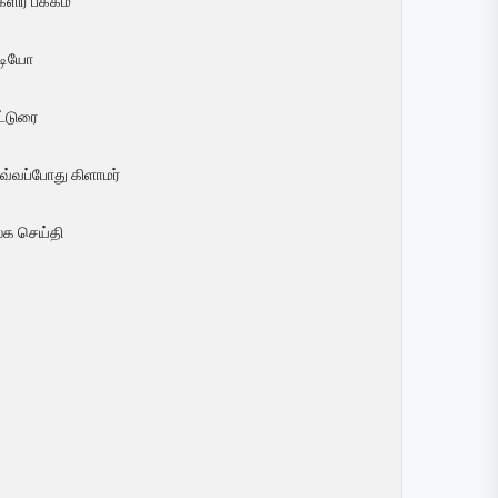
ளிர் பக்கம்
ீடியோ
ட்டுரை
வ்வப்போது கிளாமர்
லக செய்தி