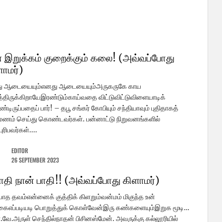
 இறுக்கம் குறைக்கும் கலை! (அவ்வப்போது
ளாமர்)
ு ஆடையையும்எனது ஆடையையும்அருகருகே காய
திருக்கிறாயேஇரண்டும்காய்வதை விட்டுவிட்டுவிளையாடிக்
டிருப்பதைப் பார்! – தபூ சங்கர் கோபியும் சந்தியாவும் புதிதாகத்
மணம் செய்து கொண்டவர்கள். பன்னாட்டு நிறுவனங்களில்
ுரிபவர்கள்....
EDITOR
26 SEPTEMBER 2023
பாதி நான் பாதி!! (அவ்வப்போது கிளாமர்)
யாத தவம்என்னைக் குத்திக் கிளறும்வன்மம் மிகுந்த உன்
ைஎப்படியடி பொறுத்துக் கொள்வேன்இரு கண்களையும்இறுக மூடி…
.வே.அருள் செந்தில்நாதன் பிசினஸ்மேன். அவருக்கு கல்லூரியில்