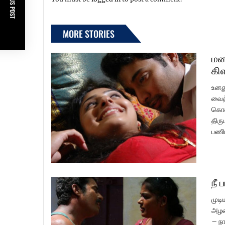
PREVIOUS POST
MORE STORIES
மன
கி
உனத
வைத்
கொண்
திரு
பணிப
நீ 
முடி
அழக
– நா