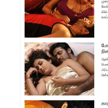
முறை
கேள்
ஸ்பெ
காய்
போ
நி
ஆண்க
பெண்
அப்ப
பின்
கா