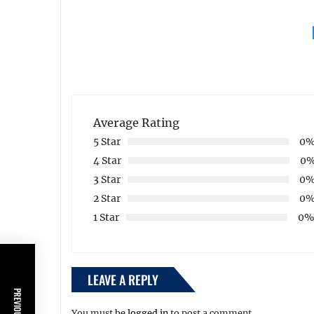
Average Rating
5 Star
0
4 Star
0
3 Star
0
2 Star
0
1 Star
0
LEAVE A REPLY
You must be
logged in
to post a comment.