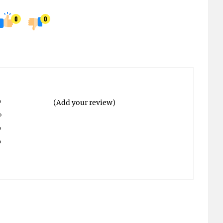
0
0
%
(Add your review)
%
%
%
%