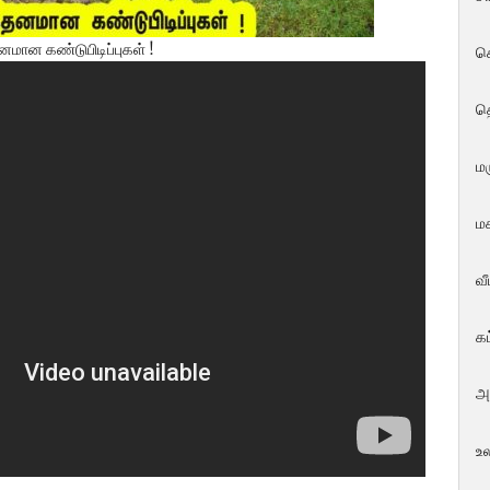
மான கண்டுபிடிப்புகள் !
ச
த
மர
மக
வ
க
அ
உ