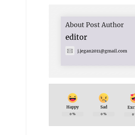
About Post Author
editor
j.jegan2011@gmail.com
Happy
Sad
Exc
0
%
0
%
0