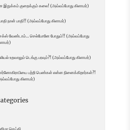
ன இறுக்கம் குறைக்கும் கலை! (அவ்வப்போது கிளாமர்)
 பாதி நான் பாதி!! (அவ்வப்போது கிளாமர்)
ெக்ஸ் வேண்டாம்… செல்போனே போதும்!! (அவ்வப்போது
ளாமர்)
லியல் உறவாலும் டெங்கு பரவும்?! (அவ்வப்போது கிளாமர்)
ோர்னோகிராபியை பற்றி பெண்கள் என்ன நினைக்கிறார்கள்?!
அவ்வப்போது கிளாமர்)
ategories
ினிமா செய்தி