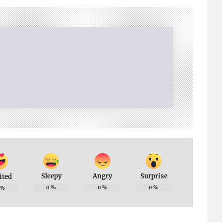
Sleepy
Angry
Surprise
ited
0
%
0
%
0
%
%