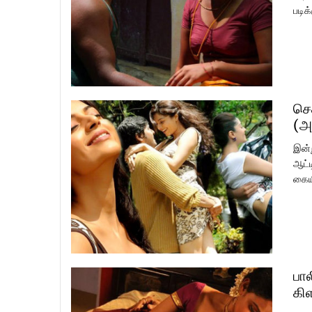
படிக
செ
(அ
இன்
ஆட்ட
கையி
பால
கி