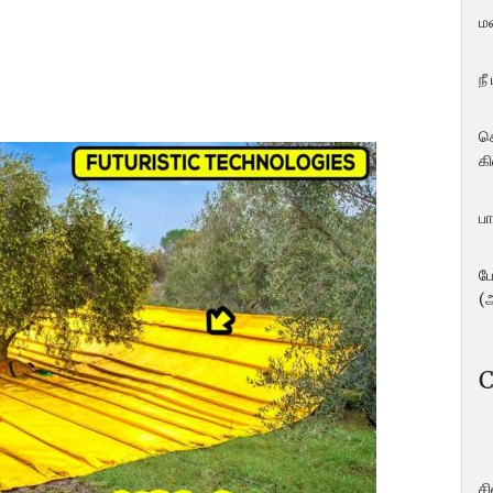
ம
நீ
ச
கி
பா
ப
(
C
ச