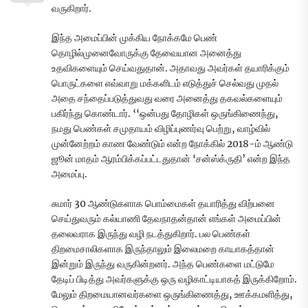
வருகிறார்.
இந்த அமைப்பின் முக்கிய நோக்கமே பெண்
தொழில்முனைவோருக்கு தேவையான அனைத்து
உதவிகளையும் செய்வதுதான். அதாவது அவர்கள் தயாரிக்கும்
பொருட்களை எவ்வாறு மக்களிடம் எடுத்துச் செல்வது முதல்
அதை சந்தைப்படுத்துவது வரை அனைத்து தகவல்களையும்
பகிர்ந்து கொண்டார். ‘‘ஒன்பது தோழிகள் ஒருங்கிணைந்து,
நமது பெண்கள் சமுதாயம் விழிப்புணர்வு பெற்று, வாழ்வில்
முன்னேற்றம் காண வேண்டும் என்ற நோக்கில் 2018-ம் ஆண்டு
ஜூன் மாதம் ஆரம்பிக்கப்பட்டதுதான் ‘சன்ஸ்க்ருதி’ என்ற இந்த
அமைப்பு.
சுமார் 30 ஆண்டுகளாக பொம்மைகள் தயாரித்து விற்பனை
செய்துவரும் கல்யாணி தேவநாதன்தான் எங்கள் அமைப்பின்
தலைவராக இருந்து வழி நடத்துகிறார். பல பெண்கள்
திறமைசாலிகளாக இருந்தாலும் இலைமறை காயாகத்தான்
இன்றும் இருந்து வருகின்றனர். அந்த பெண்களை மட்டுமே
தேடிப் பிடித்து அவர்களுக்கு ஒரு வழிகாட்டியாகத் இருக்கிறோம்.
மேலும் திறமையானவர்களை ஒருங்கிணைத்து, ஊக்கமளித்து,