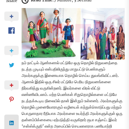
Read Time:
7 Minute, 3 Second
Share
நம் நாட்டில் ஆண்களால் மட்டுமே ஒரு தொழில் நிறுவனத்தை
நடத்த முடியும் என்பதிலிருந்து மாறுபட்டு பெண்களும்
அவர்களுக்கு இணையாக தொழில் செய்ய துவங்கிவிட்டனர்.
ஆனால் இதில் ஒரு சிலர் மட்டுமே பெரிய நிறுவனங்களை
நிர்வகித்து வருகின்றனர். இவர்களை விரல் விட்டு
எண்ணிவிடலாம். மற்ற பெண்கள் சிறுதொழில்களை மட்டுமே
நடத்தக்கூடிய நிலையில் தான் இன்றும் உள்ளனர். அவர்களுக்கு
தொழில் முனைவோராகும் வழியைக் கற்றுக்கொடுப்பது மற்றும்
பொருளாதார ரீதியாக அவர்களை உயர்த்தி அவர்களுக்குள் ஒரு
தன்னம்பிக்கையை ஏற்படுத்தி வருகிறார் ரூபா சஞ்சய். இவர்
‘சன்ஸ்க்ருதி’ என்ற அமைப்பில் செயலாளராக பணியாற்றி