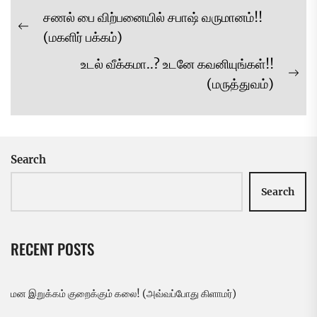
Post
சணல் பை விற்பனையில் சபாஷ் வருமானம்!!
navigation
Previous
(மகளிர் பக்கம்)
post:
உடல் வீக்கமா..? உடனே கவனியுங்கள்!!
Ne
(மருத்துவம்)
pos
Search
Search
RECENT POSTS
மன இறுக்கம் குறைக்கும் கலை! (அவ்வப்போது கிளாமர்)