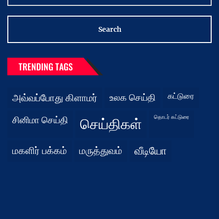
TRENDING TAGS
கட்டுரை
அவ்வப்போது கிளாமர்
உலக செய்தி
தொடர் கட்டுரை
சினிமா செய்தி
செய்திகள்
மகளிர் பக்கம்
மருத்துவம்
வீடியோ