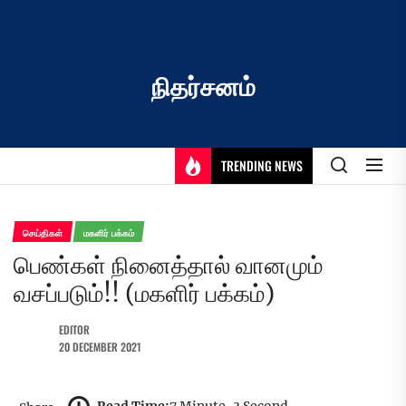
Skip
to
the
content
நிதர்சனம்
TRENDING NEWS
செய்திகள்
மகளிர் பக்கம்
பெண்கள் நினைத்தால் வானமும்
வசப்படும்!! (மகளிர் பக்கம்)
EDITOR
20 DECEMBER 2021