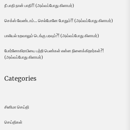
நீ பாதி நான் பாதி!! (அவ்வப்போது கிளாமர்)
செக்ஸ் வேண்டாம்… செல்போனே போதும்!! (அவ்வப்போது கிளாமர்)
பாலியல் உறவாலும் டெங்கு பரவும்?! (அவ்வப்போது கிளாமர்)
போர்னோகிராபியை பற்றி பெண்கள் என்ன நினைக்கிறார்கள்?!
(அவ்வப்போது கிளாமர்)
Categories
சினிமா செய்தி
செய்திகள்