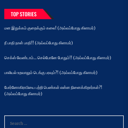
TOP STORIES
மன இறுக்கம் குறைக்கும் கலை! (அவ்வப்போது கிளாமர்)
நீ பாதி நான் பாதி!! (அவ்வப்போது கிளாமர்)
செக்ஸ் வேண்டாம்… செல்போனே போதும்!! (அவ்வப்போது கிளாமர்)
பாலியல் உறவாலும் டெங்கு பரவும்?! (அவ்வப்போது கிளாமர்)
போர்னோகிராபியை பற்றி பெண்கள் என்ன நினைக்கிறார்கள்?!
(அவ்வப்போது கிளாமர்)
Search
for: