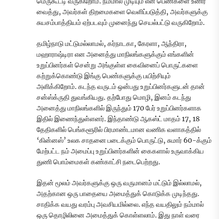
மெருகூட்டி வருகிறோம். நம்மால் முடியும் என பெண்களை உணர
வைத்து, அவர்கள் திறமைகளை வெளிப்படுத்தி, அவர்களுக்கு
சுயசம்பாத்தியம் ஏற்படவும் முனைந்து செயல்பட்டு வருகிறோம்.
தமிழ்நாடு மட்டுமல்லாமல், கர்நாடகா, கேரளா, ஆந்திரா,
மஹாராஷ்டிரா என அனைத்து மாநிலங்களுக்கும் எங்களின்
உறுப்பினர்கள் சென்று அங்குள்ள கைவினைப் பொருட்களை
கற்றுக்கொண்டு இங்கு பெண்களுக்கு பயிற்சியும்
அளிக்கிறோம். கடந்த வருடம் ஒன்பது உறுப்பினர்களுடன் தான்
சன்ஸ்க்ருதி துவங்கியது. தற்போது மொழி, இனம் கடந்து
அனைத்து மாநிலங்களில் இருந்தும் 170 பேர் உறுப்பினர்களாக
இதில் இணைந்துள்ளனர். இந்தாண்டு ஆகஸ்ட் மாதம் 17, 18
தேதிகளில் பெங்களூரில் பிரமாண்டமான வணிக வளாகத்தில்
‘கின்னஸ்’ உலக சாதனை படைக்கும் பொருட்டு, சுமார் 60-க்கும்
மேற்பட்ட நம் அமைப்பு உறுப்பினர்களின் கைகளால் உருவாக்கிய
துணி பொம்மைகள் கண்காட்சி நடைபெற்றது.
இதன் மூலம் அவர்களுக்கு ஒரு வருமானம் மட்டும் இல்லாமல்,
அதற்கான ஒரு பாதையை அமைத்துக் கொடுக்க முடிந்தது.
சாதிக்க வயது வரம்பு அவசியமில்லை. எந்த வயதிலும் நம்மால்
ஒரு தொழிலினை அமைத்துக் கொள்ளலாம். இது நாள் வரை