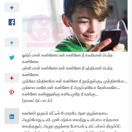
ஓடும் மான் கண்ணோ என் கண்ணே நீ கவரிமான் பெற்ற
கண்ணோ
புள்ளி மான் கண்ணோ என் கண்ணே நீ புத்திமான் பெற்ற
கண்ணோ
முத்தோ ரத்தினமோ என் கண்ணே நீ தூத்துக்குடி முத்தினமோ…
முல்லை மலரோ என் கண்ணே நீ அரும்புவிரியா தேன்மலரோ…
கண்ணே கண்ணுறங்கு கனியமுதே நீ உறங்கு…
(தாலாட்டுப் பாடல்)
உறவினர் ஒருவர் வீட்டில் 6 மாதமே ஆன குழந்தையை
அழும்போது டி.வி. முன் படுக்க வைத்து டி.வி.யை சத்தமாக
வைத்ததும், அழுத குழந்தை பேசாமல் டி.வி. பக்கம் திரும்பிப்