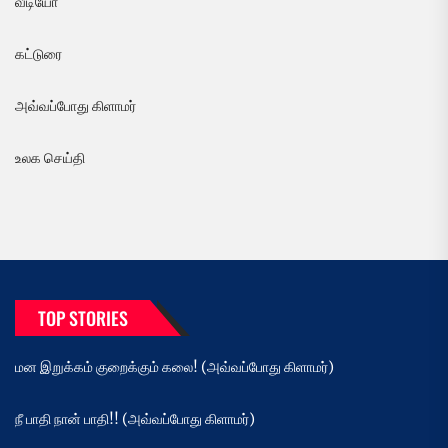
வீடியோ
கட்டுரை
அவ்வப்போது கிளாமர்
உலக செய்தி
TOP STORIES
மன இறுக்கம் குறைக்கும் கலை! (அவ்வப்போது கிளாமர்)
நீ பாதி நான் பாதி!! (அவ்வப்போது கிளாமர்)