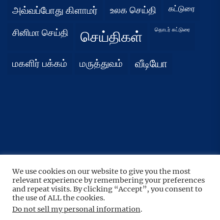
கட்டுரை
அவ்வப்போது கிளாமர்
உலக செய்தி
தொடர் கட்டுரை
சினிமா செய்தி
செய்திகள்
மகளிர் பக்கம்
மருத்துவம்
வீடியோ
We use cookies on our website to give you the most
UP
↑
relevant experience by remembering your preferences
Copyright © 2026
நிதர்சனம்.
All rights reserved.
and repeat visits. By clicking “Accept”, you consent to
the use of ALL the cookies.
Theme: BoundlessNews By
Themeinwp.
Powered by
WordPress.
Do not sell my personal information
.