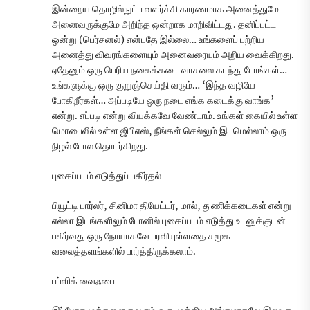
இன்றைய தொழில்நுட்ப வளர்ச்சி காரணமாக அனைத்துமே
அனைவருக்குமே அறிந்த ஒன்றாக மாறிவிட்டது. தனிப்பட்ட
ஒன்று (பெர்சனல்) என்பதே இல்லை… உங்களைப் பற்றிய
அனைத்து விவரங்களையும் அனைவரையும் அறிய வைக்கிறது.
ஏதேனும் ஒரு பெரிய நகைக்கடை வாசலை கடந்து போங்கள்…
உங்களுக்கு ஒரு குறுஞ்செய்தி வரும்… ‘இந்த வழியே
போகிறீர்கள்… அப்படியே ஒரு நடை எங்க கடைக்கு வாங்க’
என்று. எப்படி என்று வியக்கவே வேண்டாம். உங்கள் கையில் உள்ள
மொபைலில் உள்ள ஜிபிஎஸ், நீங்கள் செல்லும் இடமெல்லாம் ஒரு
நிழல் போல தொடர்கிறது.
புகைப்படம் எடுத்துப் பகிர்தல்
பியூட்டி பார்லர், சினிமா தியேட்டர், மால், துணிக்கடைகள் என்று
எல்லா இடங்களிலும் போனில் புகைப்படம் எடுத்து உடனுக்குடன்
பகிர்வது ஒரு நோயாகவே பரவியுள்ளதை சமூக
வலைத்தளங்களில் பார்த்திருக்கலாம்.
பப்ளிக் வைஃபை