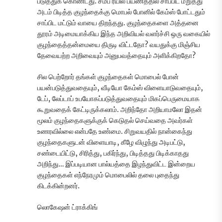
படுத்துக் கொண்டது. சமீப ரயில் பயணத்தில் சாப்பிட மறுத்து
அடம் பிடித்த குழந்தைக்கு மொபல் போனில் கேம்ஸ் போட்டதும்
சாப்பிட மட்டும் வாயை திறந்தது. குழந்தைகளை அத்தனை
தூரம் அடிமையாக்கிய இந்த அறிவியல் வளர்ச்சி ஒரு வகையில்
குழந்தைத்தன்மையை திருடி விட்டதோ? வயதுக்கு மிஞ்சிய
தேவையற்ற அறிவையும் அனுபவத்தையும் அளிக்கிறதோ?
சில பெற்றோர் தங்கள் குழந்தைகள் மொபைல் போன்
பயன்படுத்துவதையும், வீடியோ கேம்ஸ் விளையாடுவதையும்,
டேப், லேப்டாப் உபயோகப்படுத்துவதையும் மிகப்பெருமையாக
கூறுவதைக் கேட்டிருக்கலாம். அறிந்தோ அறியாமலோ இதன்
மூலம் குழந்தைகளுக்குக் கெடுதல் செய்வதை அவர்கள்
உணரவில்லை என்பதே உண்மை. சிறுவயதில் நான்கைந்து
குழந்தைகளுடன் விளையாடி, கீழே விழுந்து அடிபட்டு,
சண்டையிட்டு, சிரித்து, பகிர்ந்து, பிடித்தது பிடிக்காதது
அறிந்து… இப்படியான பால்யத்தை இழந்துவிட்ட இன்றைய
குழந்தைகள் எந்நேரமும் மொபைலில் தலை புதைந்து
கிடக்கின்றனர்.
லொகேஷன் ட்ராக்கிங்