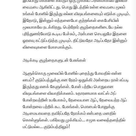
இப்போது மக்களை கவரும் ஒரு முக்கிய அங்கமாகவே இலவச
வைஃபை ஆகிவிட்டது. பொது இடத்தில் உள்ள வைஃபை மூலம்
உங்கள் போனில் இருந்து எல்லா விஷயங்களையும் எடுக்க முடியும்.
இதோடு, இன்னும் எத்தனையோ குற்றங்கள் கைபேசியின்
மூலமாகவே நடக்கிறது. பெற்றோர் குழந்தைகளிடையே நல்ல
புரிந்துணர்வோடு கூடிய பேச்சும், அன்பான செயலுமே இதனை
ஓரளவு கட்டுப்படுத்த முடியும். திட்டுவதோ அடிப்பதோ இன்னும்
விளைவுகளை மோசமாக்கும்.
அடிக்கடி குழந்தைகளுடன் பேசுங்கள்
ஆளுக்கொரு மூலையில் போனில் புதைந்து போவதில் என்ன
லாபம்? குடும்பத்துக்கு என நேரம் ஒதுக்கி அன்றைய நாள் எப்படி
இருந்தது எனக் கேளுங்கள். போன் பற்றிய பொதுவான
வி‌ஷயங்களை விவாதிக்கலாம். உதாரணமாக வாட்ஸ் அப்
போன்றவற்றின் உபயோகம், தேவையான ஆப், தேவையற்ற ஆப்
போன்றவை பற்றிக் கூட பேசுங்கள். மொபைல் போனுக்கு
அடிமையாவதை தவிர்ப்பதே நோக்கம் என்பதை மனதில்
கொள்ளுங்கள். பகிர்வது முக்கியம்… சமூக வலைத்தளத்தில்
மட்டுமல்ல… குடும்பத்திலும்!