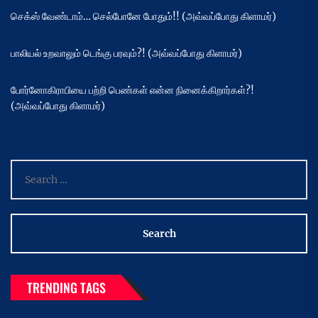
செக்ஸ் வேண்டாம்… செல்போனே போதும்!! (அவ்வப்போது கிளாமர்)
பாலியல் உறவாலும் டெங்கு பரவும்?! (அவ்வப்போது கிளாமர்)
போர்னோகிராபியை பற்றி பெண்கள் என்ன நினைக்கிறார்கள்?!
(அவ்வப்போது கிளாமர்)
Search
for:
TRENDING TAGS