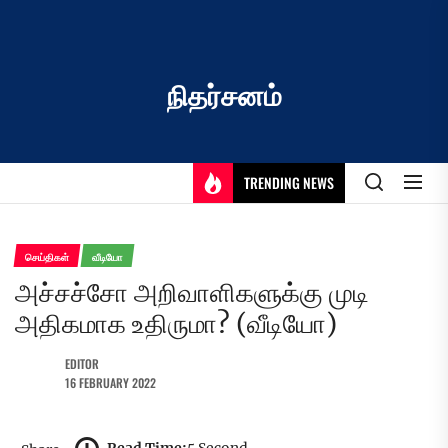
Skip
to
the
content
நிதர்சனம்
TRENDING NEWS
செய்திகள்
வீடியோ
அச்சச்சோ அறிவாளிகளுக்கு முடி
அதிகமாக உதிருமா? (வீடியோ)
EDITOR
16 FEBRUARY 2022