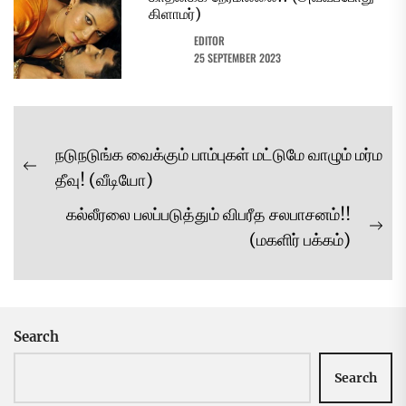
கிளாமர்)
EDITOR
25 SEPTEMBER 2023
Post
நடுநடுங்க வைக்கும் பாம்புகள் மட்டுமே வாழும் மர்ம
navigation
Previous
தீவு! (வீடியோ)
post:
கல்லீரலை பலப்படுத்தும் விபரீத சலபாசனம்!!
Ne
(மகளிர் பக்கம்)
pos
Search
Search