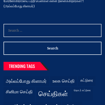
போர்னோகிராபியை பற்றி பெண்கள் என்ன நினைக்கிறார்கள்?!
(அவ்வப்போது கிளாமர்)
Search
for:
TRENDING TAGS
கட்டுரை
அவ்வப்போது கிளாமர்
உலக செய்தி
தொடர் கட்டுரை
சினிமா செய்தி
செய்திகள்