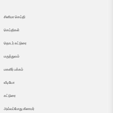
சினிமா செய்தி
செய்திகள்
தொடர் கட்டுரை
மருத்துவம்
மகளிர் பக்கம்
வீடியோ
கட்டுரை
அவ்வப்போது கிளாமர்