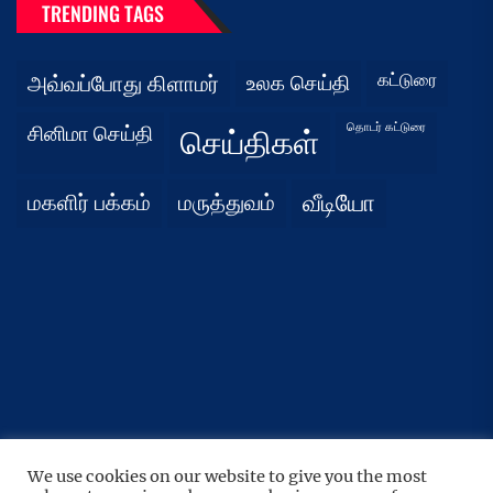
TRENDING TAGS
கட்டுரை
அவ்வப்போது கிளாமர்
உலக செய்தி
தொடர் கட்டுரை
சினிமா செய்தி
செய்திகள்
மகளிர் பக்கம்
மருத்துவம்
வீடியோ
UP
↑
We use cookies on our website to give you the most
Copyright © 2026
நிதர்சனம்.
All rights reserved.