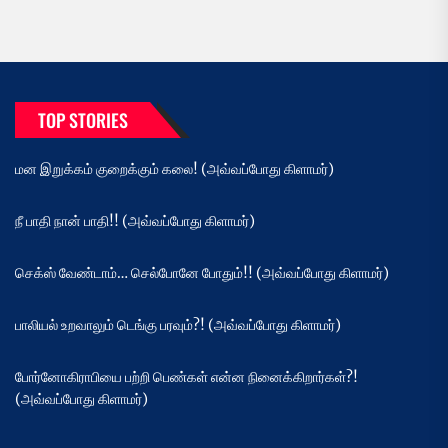
TOP STORIES
மன இறுக்கம் குறைக்கும் கலை! (அவ்வப்போது கிளாமர்)
நீ பாதி நான் பாதி!! (அவ்வப்போது கிளாமர்)
செக்ஸ் வேண்டாம்… செல்போனே போதும்!! (அவ்வப்போது கிளாமர்)
பாலியல் உறவாலும் டெங்கு பரவும்?! (அவ்வப்போது கிளாமர்)
போர்னோகிராபியை பற்றி பெண்கள் என்ன நினைக்கிறார்கள்?!
(அவ்வப்போது கிளாமர்)