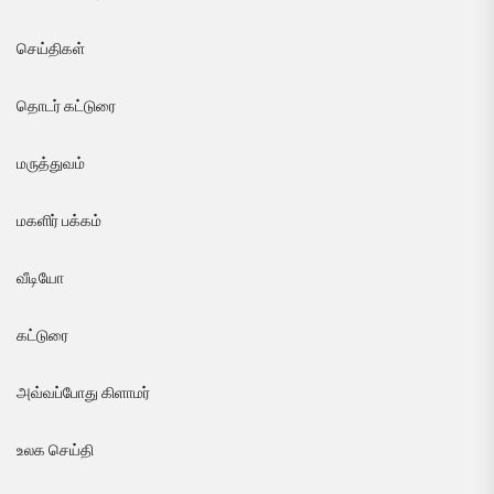
செய்திகள்
தொடர் கட்டுரை
மருத்துவம்
மகளிர் பக்கம்
வீடியோ
கட்டுரை
அவ்வப்போது கிளாமர்
உலக செய்தி