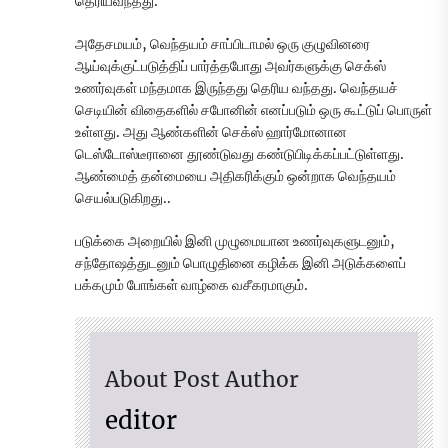
தெரியவந்தது.
அதேசமயம், வெந்தயம் சாப்பிடாமல் ஒரு குழுவினரை
ஆய்வுக்குட்படுத்திப் பார்த்தபோது அவர்களுக்கு செக்ஸ்
உணர்வுகள் மந்தமாக இருந்தது தெரிய வந்தது. வெந்தயச்
செடியின் விதைகளில் சபோனின் எனப்படும் ஒரு கூட்டுப் பொருள்
உள்ளது. அது ஆண்களின் செக்ஸ் ஹார்மோனான
டெஸ்டோஸ்டீரானை தூண்டுவது கண்டுபிடிக்கப்பட்டுள்ளது.
ஆண்மைத் தன்மையை அதிகரிக்கும் ஒன்றாக வெந்தயம்
செயல்படுகிறது..
படுக்கை அறையில் இனி முழுமையான உணர்வுகளுடனும்,
சந்தோஷத்துடனும் பொழுதினை கழிக்க இனி அடுக்களைப்
பக்கமும் போங்கள் வாழ்கை வசீகரமாகும்.
About Post Author
editor