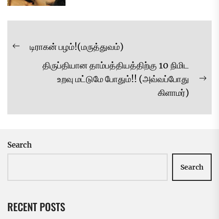
Post
டிராகன் பழம்!(மருத்துவம்)
Previous
navigation
திருப்தியான தாம்பத்தியத்திற்கு 10 நிமிட
post:
உறவு மட்டுமே போதும்!! (அவ்வப்போது
Ne
கிளாமர்)
pos
Search
Search
RECENT POSTS