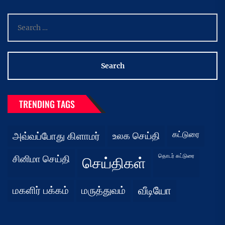
Search
for:
TRENDING TAGS
கட்டுரை
அவ்வப்போது கிளாமர்
உலக செய்தி
தொடர் கட்டுரை
சினிமா செய்தி
செய்திகள்
மகளிர் பக்கம்
மருத்துவம்
வீடியோ