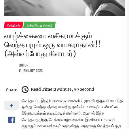
செய்திகள்
அவ்வப்போது கிளாமர்
வாழ்க்கையை வசீகரமாக்கும்
வெந்தயமும் ஒரு வயகராதான்!!
(அவ்வப்போது கிளாமர்)
EDITOR
11 JANUARY 2023
Read Time:
2 Minute, 59 Second
Share
வெந்தயம், இந்திய உணவு வகைகளில் முக்கியத்துவம் வாய்ந்த
ஒன்று. வெந்தயத்தை வைத்து ஏகப்பட்ட உணவுப் பயன்பாட்டை
இந்திய மக்கள் கடைப்பிடிக்கின்றனர். ஆனால் இந்த
வெந்தயத்திற்கு செக்ஸ் வாழ்க்கையை இனிமையாக்கவும்
சுறுசுறுப்பாக வைக்கவும் உதவுகிறது. அதாவது வெந்தயம் ஒரு