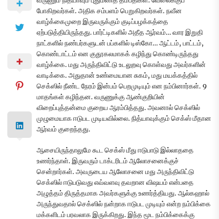
வருணும் நித்யாவும் புதுமணத் தம்பதிகள். வேலைக்குப்
போகிறவர்கள். அதிக சம்பளம் பெறுகிறவர்கள். நவீன
வாழ்க்கைமுறை இருவருக்கும் குடிப்பழக்கத்தை
ஏற்படுத்தியிருந்தது. பார்ட்டிகளில் அதீத ஆர்வம்… வார இறுதி
நாட்களில் நண்பர்களுடன் பப்களில் டிஸ்கோ… ஆட்டம், பாட்டம்,
கொண்டாட்டம் என குதூகலமாகக் கழிந்து கொண்டிருந்தது
வாழ்க்கை. மது அருந்திவிட்டு உடலுறவு கொள்வது அவர்களின்
வாடிக்கை. அதுதான் உண்மையான சுகம், மது மயக்கத்தில்
செக்ஸில் நீண்ட நேரம் இன்பம் பெறமுடியும் என நம்பினார்கள். 9
மாதங்கள் கழிந்தன. வருணுக்கு ஆண்குறியின்
விறைப்புத்தன்மை குறைய ஆரம்பித்தது. அவனால் செக்ஸில்
முழுமையாக ஈடுபட முடியவில்லை. நித்யாவுக்கும் செக்ஸ் மீதான
ஆர்வம் குறைந்தது.
ஆசையிருந்தாலுமே கூட செக்ஸ் மீது ஈடுபாடு இல்லாததை
உணர்ந்தாள். இருவரும் டாக்டரிடம் ஆலோசனைக்குச்
சென்றார்கள். அவருடைய ஆலோசனை மது அருந்திவிட்டு
செக்ஸில் ஈடுபடுவது எவ்வளவு தவறான விஷயம் என்பதை
அழுத்தம் திருத்தமாக அவர்களுக்கு உணர்த்தியது. ஆல்கஹால்
அருந்துவதால் செக்ஸில் நன்றாக ஈடுபட முடியும் என்ற நம்பிக்கை
மக்களிடம் பரவலாக இருக்கிறது. இந்த மூட நம்பிக்கைக்கு