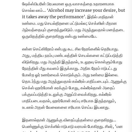
ஷேக்ஸ்பியரின் பிரபலமான ஒரு வாசகத்தை உதாரணமாக
சொல்ல லாம்… ‘Alcohol may increase your desire, but
it takes away the performance’. இதில் பாதிதான்
உண்மை. மது செயல்திறனை மட்டுமல்ல; செக்ஸின் மீதான
ஆர்வத்தையும் குறைத்துவிடும். மது அருந்துவதால் மனத்தடை
ஒருவிதத்தில் குறைகிறது என்பது உண்மையே.
என்ன செய்கிறோம் என்பது கூட சில நேரங்களில் தெரியாது.
அது, மத்திய நரம்பு மண்டலத்தின் செயல்களை கட்டுப்படுத்தி
விடுகிறது. மது அருந்தி இருந்தால், உடலுறவு கொள்ளும்போது
நேரத்தின் மீது கவனம் இருக்காது. அதிக நேரம் ஈடுபட்டது
போன்ற ஓர் உணர்வைக் கொடுக்கும். அது உண்மை இல்லை.
தொடர்ந்து மது அருந்துவதால் கல்லீரல் பாதிப்படையும். ஆணுக்கு
செக்ஸ் ஹார்மோன் சுரக்கும் போது, கல்லீரல்தான் அதைப்
பக்குவப்படுத்தி உடலுக்கு அனுப்பி வைக்கிறது. கல்லீரல்
பாதிப்படைவதால், ஹார்மோன் சுரப்பு சரியாக இருந்தாலும்,
உடலால் அதன் வேலைகளை சரியாக செய்ய இயலாது.
இதனால்தான் ஆணுக்கு விறைப்புத்தன்மை குறைகிறது…
பெண்ணுக்கு செக்ஸில் ஈடுபாடு வராமல் போகிறது. சிலர், ‘மன