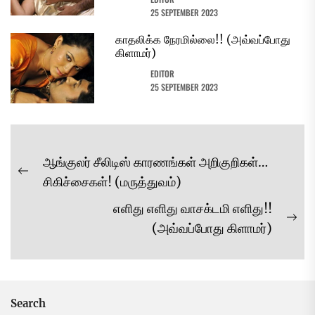
25 SEPTEMBER 2023
காதலிக்க நேரமில்லை!! (அவ்வப்போது
கிளாமர்)
EDITOR
25 SEPTEMBER 2023
Post
ஆங்குலர் சீலிடிஸ் காரணங்கள் அறிகுறிகள்…
navigation
Previous
சிகிச்சைகள்! (மருத்துவம்)
post:
எளிது எளிது வாசக்டமி எளிது!!
Ne
(அவ்வப்போது கிளாமர்)
pos
Search