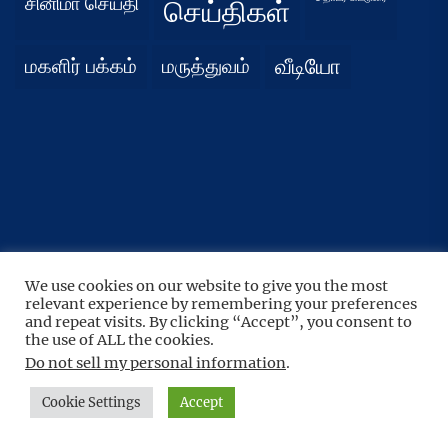
சினிமா செய்தி
செய்திகள்
மகளிர் பக்கம்
மருத்துவம்
வீடியோ
We use cookies on our website to give you the most
UP
↑
relevant experience by remembering your preferences
Copyright © 2026
நிதர்சனம்.
All rights reserved.
and repeat visits. By clicking “Accept”, you consent to
the use of ALL the cookies.
Theme: BoundlessNews By
Themeinwp.
Powered by
WordPress.
Do not sell my personal information
.
Cookie Settings
Accept
Home
Privacy
Athirady
Policy