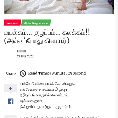
செய்திகள்
அவ்வப்போது கிளாமர்
மயக்கம்… குழப்பம்… கலக்கம்!!
(அவ்வப்போது கிளாமர்)
EDITOR
21 JULY 2023
Read Time:
5 Minute, 25 Second
Share
காற்றோடு விளையாடிக் கொண்டிருந்த
உன் சேலைத் தலைப்பை இழுத்து
நீ இடுப்பில் செருகிக் கொண்டாய்.
அவ்வளவுதான்…
நின்றுவிட்டது காற்று. – தபூ சங்கர்