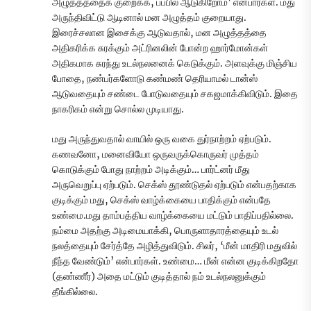
அழுத்தத்தைக் குறைக்க, பப்பில் ஆடுகிறோம்’ என்பார்கள். மது
அருந்திவிட்டு ஆடினால் மன அழுத்தம் குறையாது.
இரைச்சலான இசைக்கு ஆடுவதால், மன அழுத்தத்தை
அதிகரிக்க சுரக்கும் அட்ரினலின் போன்ற ஹார்மோன்கள்
அதிகமாக சுரந்து உடல்நலனைக் கெடுக்கும். அளவுக்கு மிஞ்சிய
போதை, நண்பர்களோடு கண்மண் தெரியாமல் டான்ஸ்
ஆடுவதையும் சண்டை போடுவதையும் சகஜமாக்கிவிடும். இதை
நாகரிகம் என்று சொல்ல முடியாது.
மது அருந்துவதால் வாயில் ஒரு வகை துர்நாற்றம் ஏற்படும்.
கணவனோ, மனைவியோ ஒருவருக்கொருவர் முத்தம்
கொடுக்கும் போது நாற்றம் அடிக்கும்… பார்ட்னர் மீது
அருவெறுப்பு ஏற்படும். செக்ஸ் தூண்டுதல் ஏற்படும் என்பதற்காக
குடிக்கும் மது, செக்ஸ் வாழ்க்கையை பாதிக்கும் என்பதே
உண்மை.மது தாம்பத்திய வாழ்க்கையை மட்டும் பாதிப்பதில்லை.
நம்மை அதற்கு அடிமையாக்கி, பொருளாதாரத்தையும் உடல்
நலத்தையும் சேர்த்தே அழித்துவிடும். சிலர், ‘மீன் மாதிரி மதுவில்
நீந்த வேண்டும்’ என்பார்கள். உண்மை… மீன் என்ன குடிக்கிறதோ
(தண்ணீர்) அதை மட்டும் குடித்தால் நம் உடல்நலனுக்கும்
தீங்கில்லை.