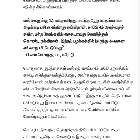
வேண்டும். மருத்துவர் பரிந்துரையின்படி மாத்திரைகளை
எடுத்துக்கொள்ளலாம்.
என் மகனுக்கு 14 வயதாகிறது. கடந்த ஆறு மாதங்களாக
அடிக்கடி பசி எடுக்கிறது என்கிறான். சாப்பிடும் நேரத்தைத்
தவிர, மற்ற நேரங்களில் எதையாவது கொறித்துக்
கொண்டிருக்கிறான். இந்தப் பழக்கத்தில் இருந்து அவனை
எவ்வாறு மீட்டெடுப்பது?
-பி.எஸ்.செளந்தர்யா, ஈரோடு.
பொதுவாக குழந்தைகள் டீன் ஏஜ் எனப்படும் பதின்பருவத்தில்
காலடி எடுத்துவைக்கும்போது, அவர்களது உடலில் பலவிதமான
ஹார்மோன் மாற்றங்கள் நடைபெறுகின்றன. உடலின் வளர்ச்சிக்கு
ஏற்ப கலோரிகள் தேவை அதிகரிக்கும். இதன் விளைவாகப் பசி
உணர்வு அதிகமாகத் தூண்டப்படும். இந்த வயதில், அதிகமான
பசி எடுப்பது இயல்பான விஷயம்தான். ஆனால், சாப்பிடும்
அளவுக்கு ஏற்ப ஓடியாடி விளையாடி கலோரிகளை எரிக்க
வேண்டியதும் அவசியம்.
கொழுப்பு நிறைந்த நொறுக்குத் தீனிகள் சாப்பிடுவதைக்
கட்டாயம் தவிர்க்க வேண்டும். இதைக் கண்டிப்பாக