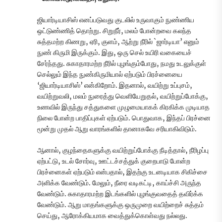
ஜியார்டியாசிஸ் எனப்படுவது குடலில் உருவாகும் நுண்ணிய
ஒட்டுண்ணித் தொற்று. சிறுநீர், மலம் போன்றவை கலந்த
சுத்தமற்ற கிணறு, ஏரி, குளம், ஆற்று நீரில் `ஜார்டியா’ எனும்
நுண் கிருமி இருக்கும். இது, ஒரு செல் உயிரி வகையைச்
சேர்ந்தது. சுகாதாரமற்ற நீரில் புழங்கும்போது, நமது உடலுக்குள்
செல்லும் இந்த நுண்கிருமியால் ஏற்படும் பிரச்னையை
‘ஜியார்டியாசிஸ்’ என்கிறோம். இதனால், வயிற்று உப்புசம்,
வயிற்றுவலி, மலம் நுரைத்து வெளியேறுதல், வயிற்றுப்போக்கு,
உணவில் இருந்து சத்துகளை முழுமையாகக் கிரகிக்க முடியாத
நிலை போன்ற பாதிப்புகள் ஏற்படும். பொதுவாக, இந்தப் பிரச்னை
மூன்று முதல் ஆறு வாரங்களில் தானாகவே சரியாகிவிடும்.
ஆனால், குழந்தைகளுக்கு வயிற்றுப்போக்கு நீடித்தால், நீரிழப்பு
ஏற்பட்டு, உடல் சோர்வு, ஊட்டச்சத்துக் குறைபாடு போன்ற
பிரச்னைகள் ஏற்படும் என்பதால், இதற்கு உடனடியாக சிகிச்சை
அளிக்க வேண்டும். மேலும், நீரை வடிகட்டி, காய்ச்சி அருந்த
வேண்டும். சுகாதாரமற்ற இடங்களில் புழங்குவதைத் தவிர்க்க
வேண்டும். ஆறு மாதங்களுக்கு ஒருமுறை வயிற்றைச் சுத்தம்
செய்து, ஆரோக்கியமாக வைத்துக்கொள்வது நல்லது.