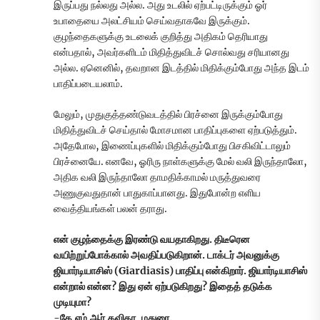
இருப்பது நல்லது அல்ல. அது உடலில் ஏற்பட்டிருக்கும் ஓர்
உபாதையை அலட்சியம் செய்வதாகவே இருக்கும்.
குழந்தைகளுக்கு உடலைக் குறித்து அதிகம் தெரியாது
என்பதால், அவர்களிடம் மிதித்துவிடச் சொல்வது சரியானது
அல்ல. ஏனெனில், தவறான இடத்தில் மிதிக்கும்போது அந்த இடம்
பாதிப்படையலாம்.
மேலும், முதுகுத்தண்டுவடத்தில் பிரச்னை இருக்கும்போது
மிதித்துவிடச் செய்தால் மோசமான பாதிப்புகளை ஏற்படுத்தும்.
அதேபோல, இணைப்புகளில் மிதிக்கும்போது பிசகிவிட்டாலும்
பிரச்னையே. எனவே, ஓரிரு நாள்களுக்கு மேல் வலி இருந்தாலோ,
அதிக வலி இருந்தாலோ தாமதிக்காமல் மருத்துவரை
அணுகுவதுதான் பாதுகாப்பானது. இதுபோன்ற எளிய
வைத்தியங்கள் பலன் தராது.
என் குழந்தைக்கு இரண்டு வயதாகிறது. திடீரென
வயிற்றுப்போக்கால் அவதிப்படுகிறான். டாக்டர் அவனுக்கு
ஜியார்டியாசிஸ் (Giardiasis) பாதிப்பு என்கிறார். ஜியார்டியாசிஸ்
என்றால் என்ன? இது ஏன் ஏற்படுகிறது? இதைத் தடுக்க
முடியுமா?
-கே.எம்.ஆர்.கவிதா, மதுரை.