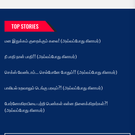
TOP STORIES
மன இறுக்கம் குறைக்கும் கலை! (அவ்வப்போது கிளாமர்)
நீ பாதி நான் பாதி!! (அவ்வப்போது கிளாமர்)
செக்ஸ் வேண்டாம்… செல்போனே போதும்!! (அவ்வப்போது கிளாமர்)
பாலியல் உறவாலும் டெங்கு பரவும்?! (அவ்வப்போது கிளாமர்)
போர்னோகிராபியை பற்றி பெண்கள் என்ன நினைக்கிறார்கள்?!
(அவ்வப்போது கிளாமர்)