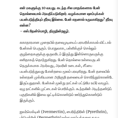
என் மகளுக்கு 10 வயது. கடந்த சில மாதங்களாக பேன்
தொல்லையால் அவதிப்படுகிறார். வழக்கமான ஷாம்புக்கள்
பயன்படுத்தியும் தீர்வு இல்லை. பேன் எதனால் உருவாகிறது? தீர்வு
என்ன?
– எஸ்.தேன்மொழி, திருநின்றவூர்.
சுகாதாரமான முறையில் தலைமுடியைப் பராமரிக்காமல் விட்டால்
பேன்கள் பெருகும். பொதுவாக, பள்ளிக்குச் செல்லும்
குழந்தைகளுக்கு ஒருவரிடம் இருந்து இன்னொருவருக்கு
எளிதாகத் தொற்றுகிறது. பேன் தொல்லை உள்ளவருடன்
நெருக்கமாக அமர்வது, அவரின் உடைகள், சீப்பை
பயன்படுத்துவது போன்றவை மூலம் பரவுகிறது. பேன் தலையில்
உள்ளதன் முக்கியமான அறிகுறி தலையைச் சொரிந்துகொண்டே
இருப்பதுதான். பேன்கள் மூன்று நாட்கள் மட்டுமே உயிர் வாழும்.
ஏழு நாட்களில் முட்டைகள் பொரிக்கும். கூந்தலின் அடித்தண்டுப்
பகுதிகளில் இவை ஒட்டிக்கொண்டும் ஊர்ந்துகொண்டும்
இருக்கும்.
ஐவர்மெக்டின் (Ivermectin), பைரித்திரின் (Pyrethrin),
பர்மெத்ரின் (Permethrin) உள்ள ஷாம்புக்களை சரும