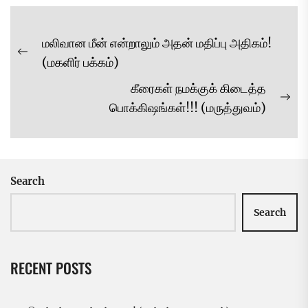
Post
மலிவான மீன் என்றாலும் அதன் மதிப்பு அதிகம்!
navigation
Previous
(மகளிர் பக்கம்)
post:
கீரைகள் நமக்குக் கிடைத்த
Ne
பொக்கிஷங்கள்!!! (மருத்துவம்)
pos
Search
Search
RECENT POSTS