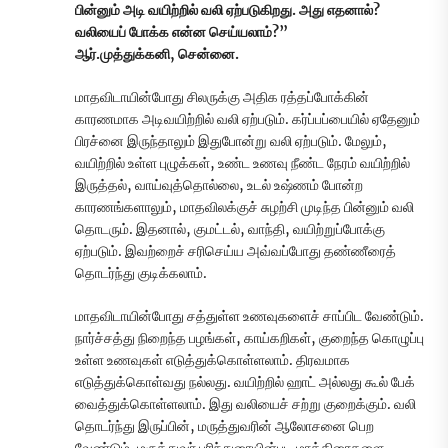
பின்னும் அடி வயிற்றில் வலி ஏற்படுகிறது. அது எதனால்?
வலியைப் போக்க என்ன செய்யலாம்?”
ஆர்.முத்துக்கனி, சென்னை.
மாதவிடாயின்போது சிலருக்கு அதிக ரத்தப்போக்கின்
காரணமாக அடிவயிற்றில் வலி ஏற்படும். கர்ப்பப்பையில் ஏதேனும்
பிரச்னை இருந்தாலும் இதுபோன்று வலி ஏற்படும். மேலும்,
வயிற்றில் உள்ள புழுக்கள், உண்ட உணவு நீண்ட நேரம் வயிற்றில்
இருத்தல், வாய்வுத்தொல்லை, உடல் உஷ்ணம் போன்ற
காரணங்களாலும், மாதவிலக்குச் சுழற்சி முடிந்த பின்னும் வலி
தொடரும். இதனால், குமட்டல், வாந்தி, வயிற்றுப்போக்கு
ஏற்படும். இவற்றைச் சரிசெய்ய அவ்வப்போது தண்ணீரைத்
தொடர்ந்து குடிக்கலாம்.
மாதவிடாயின்போது சத்துள்ள உணவுகளைச் சாப்பிட வேண்டும்.
நார்ச்சத்து நிறைந்த பழங்கள், காய்கறிகள், குறைந்த கொழுப்பு
உள்ள உணவுகள் எடுத்துக்கொள்ளலாம். திரவமாக
எடுத்துக்கொள்வது நல்லது. வயிற்றில் ஹாட் அல்லது கூல் பேக்
வைத்துக்கொள்ளலாம். இது வலியைச் சற்று குறைக்கும். வலி
தொடர்ந்து இருப்பின், மருத்துவரின் ஆலோசனை பெற