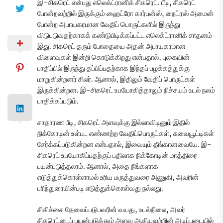
இ-சிகரெட் என்பது எலெக்ட்ரானிக் சிகரெட். பீடி, சிகரெட்
போன்றவற்றில் இருக்கும் ஹைட்ரோ கார்பன்ஸ், நைட்ரஸ் அமைன்
போன்ற அபாயகரமான வேதிப் பொருட்களில் இருந்து
விடுபடுவதற்காகக் கண்டுபிடிக்கப்பட்ட எலெக்ட்ரானிக் சாதனம்
இது. சிகரெட் தரும் போதையை அதன் அபாயகரமான
விளைவுகள் இன்றி கொடுக்கிறது என்பதால், புகையின்
பாதிப்பில் இருந்து தப்பிப்பதற்காக இந்தப் பழக்கத்துக்கு
மாறுகின்றனர் சிலர். ஆனால், இதிலும் வேதிப் பொருட்கள்
இருக்கின்றன. இ-சிகரெட் உபயோகித்தாலும் நிச்சயம் உடல் நலம்
பாதிக்கப்படும்.
சாதாரண பீடி, சிகரெட் அளவுக்கு இல்லாவிடினும் இதில்
நிக்கோடின் உள்பட எண்ணற்ற வேதிப்பொருட்கள், சுவையூட்டிகள்
சேர்க்கப்படுகின்றன என்பதால், இவையும் தீங்கானவையே. இ-
சிகரெட் உபயோகிப்பதற்குப் பதிலாக நிக்கோடின் மாத்திரை
பயன்படுத்தலாம். ஆனால், அதை நீங்களாக
எடுத்துக்கொள்ளாமல் உரிய மருத்துவரை அணுகி, அவரின்
பரிந்துரையின்படி எடுத்துக்கொள்வது நல்லது.
சிகிச்சை தேவைப்படுபவரின் வயது, உடல்நிலை, அவர்
சிகரெட்டைப் பயன்படுத்தும் அளவு ஆகியவற்றின் அடிப்படையில்