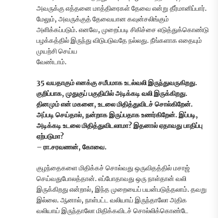
அவருக்கு எத்தனை மாத்திரைகள் தேவை என்று தீர்மானிப்பார்.
மேலும், அவருக்குத் தேவையான கவுன்சலிங்கும்
அளிக்கப்படும். எனவே, முறைப்படி சிகிச்சை எடுத்துக்கொண்டு
பழக்கத்தில் இருந்து விடுபடுவதே நல்லது. நீங்களாக எதையும்
முயற்சி செய்ய
வேண்டாம்.
35 வயதாகும் எனக்கு சமீபமாக உடல்வலி இருந்துவருகிறது.
குறிப்பாக, முதுகுப் பகுதியில் அடிக்கடி வலி இருக்கிறது.
தினமும் என் மகனை, உடலை மிதித்துவிடச் சொல்கிறேன்.
அப்படி செய்தால், நன்றாக இருப்பதாக உணர்கிறேன். இப்படி,
அடிக்கடி உடலை மிதித்துவிடலாமா? இதனால் ஏதாவது பாதிப்பு
ஏற்படுமா?
– ரா.சரவணன், கோவை.
குழந்தைகளை மிதிக்கச் சொல்வது ஒருவிதத்தில் மசாஜ்
செய்வதுபோலத்தான். எப்போதாவது ஒரு நாள்தான் வலி
இருக்கிறது என்றால், இந்த முறையைப் பயன்படுத்தலாம். தவறு
இல்லை. ஆனால், நாள்பட்ட வலியாய் இருந்தாலோ அதிக
வலியாய் இருந்தாலோ மிதிக்கவிடச் சொல்லிக்கொண்டே