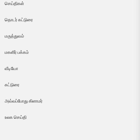
செய்திகள்
தொடர் கட்டுரை
மருத்துவம்
மகளிர் பக்கம்
வீடியோ
கட்டுரை
அவ்வப்போது கிளாமர்
உலக செய்தி