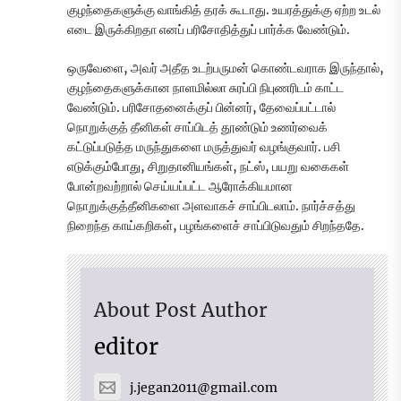
குழந்தைகளுக்கு வாங்கித் தரக் கூடாது. உயரத்துக்கு ஏற்ற உடல்
எடை இருக்கிறதா எனப் பரிசோதித்துப் பார்க்க வேண்டும்.
ஒருவேளை, அவர் அதீத உடற்பருமன் கொண்டவராக இருந்தால்,
குழந்தைகளுக்கான நாளமில்லா சுரப்பி நிபுணரிடம் காட்ட
வேண்டும். பரிசோதனைக்குப் பின்னர், தேவைப்பட்டால்
நொறுக்குத் தீனிகள் சாப்பிடத் தூண்டும் உணர்வைக்
கட்டுப்படுத்த மருந்துகளை மருத்துவர் வழங்குவார். பசி
எடுக்கும்போது, சிறுதானியங்கள், நட்ஸ், பயறு வகைகள்
போன்றவற்றால் செய்யப்பட்ட ஆரோக்கியமான
நொறுக்குத்தீனிகளை அளவாகச் சாப்பிடலாம். நார்ச்சத்து
நிறைந்த காய்கறிகள், பழங்களைச் சாப்பிடுவதும் சிறந்ததே.
About Post Author
editor
j.jegan2011@gmail.com