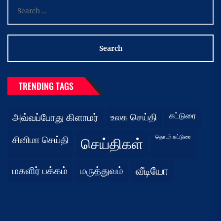
Search
for:
TRENDING TAGS
கட்டுரை
அவ்வப்போது கிளாமர்
உலக செய்தி
தொடர் கட்டுரை
சினிமா செய்தி
செய்திகள்
மகளிர் பக்கம்
மருத்துவம்
வீடியோ