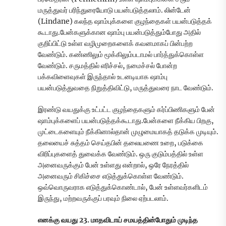
மருத்துவர் பரிந்துரையோடு பயன்படுத்தலாம். லின்டேன்
(Lindane) கலந்த ஷாம்புக்களை குழந்தைகள் பயன்படுத்தக்
கூடாது.பேன்களுக்கான ஷாம்பு பயன்படுத்தும்போது அதில்
குறிப்பிட்டு உள்ள வழிமுறைகளைக் கவனமாகப் பின்பற்ற
வேண்டும். கண்ணிலும் மூக்கிலும்படாமல் பார்த்துக்கொள்ள
வேண்டும். சருமத்தில் எரிச்சல், நமைச்சல் போன்ற
பக்கவிளைவுகள் இருந்தால் உடனடியாக ஷாம்பு
பயன்படுத்துவதை நிறுத்திவிட்டு, மருத்துவரை நாட வேண்டும்.
இரண்டு வயதுக்கு உட்பட்ட குழந்தைகளும் கர்ப்பிணிகளும் பேன்
ஷாம்புக்களைப் பயன்படுத்தக்கூடாது.பேன்களை நீக்கிய பிறகு,
முட்டைகளையும் நீக்கினால்தான் முழுமையாகத் தடுக்க முடியும்.
தலையைச் சுத்தம் செய்தபின் தலையணை உறை, படுக்கை
விரிப்புகளைத் துவைக்க வேண்டும். ஒரு குடும்பத்தில் உள்ள
அனைவருக்கும் பேன் உள்ளது என்றால், ஒரே நேரத்தில்
அனைவரும் சிகிச்சை எடுத்துக்கொள்ள வேண்டும்.
ஒவ்வொருவராக எடுத்துக்கொண்டால், பேன் உள்ளவர்களிடம்
இருந்து, மற்றவருக்குப் பரவும் நிலை ஏற்படலாம்.
எனக்கு வயது 23. மாதவிடாய் சமயத்தின்போதும் முடிந்த