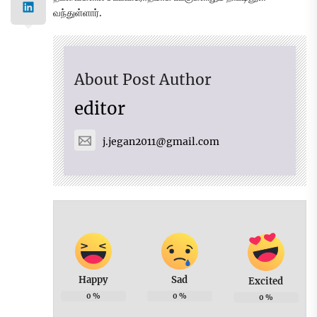
வந்துள்ளார்.
About Post Author
editor
j.jegan2011@gmail.com
Happy
Sad
Excited
0
%
0
%
0
%