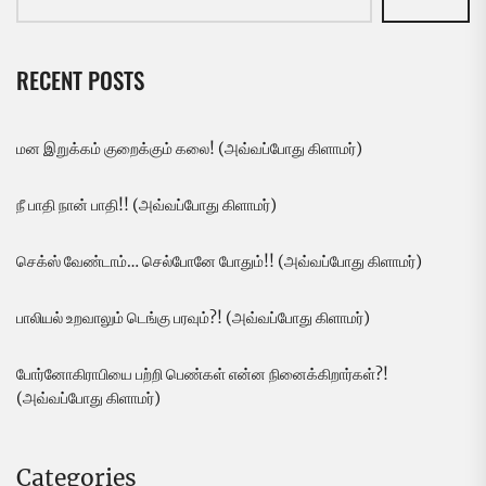
RECENT POSTS
மன இறுக்கம் குறைக்கும் கலை! (அவ்வப்போது கிளாமர்)
நீ பாதி நான் பாதி!! (அவ்வப்போது கிளாமர்)
செக்ஸ் வேண்டாம்… செல்போனே போதும்!! (அவ்வப்போது கிளாமர்)
பாலியல் உறவாலும் டெங்கு பரவும்?! (அவ்வப்போது கிளாமர்)
போர்னோகிராபியை பற்றி பெண்கள் என்ன நினைக்கிறார்கள்?!
(அவ்வப்போது கிளாமர்)
Categories