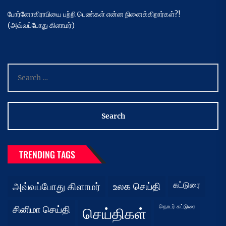
போர்னோகிராபியை பற்றி பெண்கள் என்ன நினைக்கிறார்கள்?!
(அவ்வப்போது கிளாமர்)
Search
for:
TRENDING TAGS
கட்டுரை
அவ்வப்போது கிளாமர்
உலக செய்தி
தொடர் கட்டுரை
சினிமா செய்தி
செய்திகள்