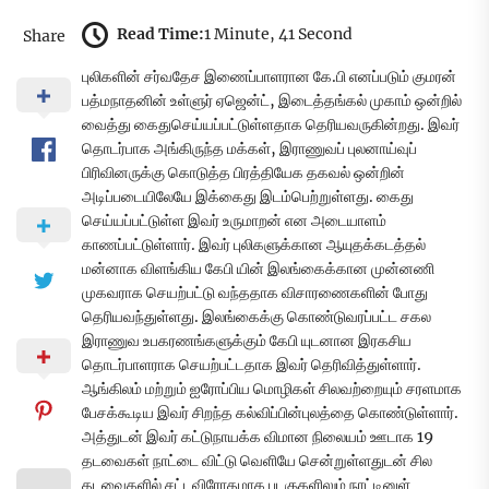
Read Time:
1 Minute, 41 Second
Share
புலிகளின் சர்வதேச இணைப்பாளரான கே.பி எனப்படும் குமரன்
பத்மநாதனின் உள்ளுர் ஏஜென்ட், இடைத்தங்கல் முகாம் ஒன்றில்
வைத்து கைதுசெய்யப்பட்டுள்ளதாக தெரியவருகின்றது. இவர்
தொடர்பாக அங்கிருந்த மக்கள், இராணுவப் புலனாய்வுப்
பிரிவினருக்கு கொடுத்த பிரத்தியேக தகவல் ஒன்றின்
அடிப்படையிலேயே இக்கைது இடம்பெற்றுள்ளது. கைது
செய்யப்பட்டுள்ள இவர் உருமாறன் என அடையாளம்
காணப்பட்டுள்ளார். இவர் புலிகளுக்கான ஆயுதக்கடத்தல்
மன்னாக விளங்கிய கேபி யின் இலங்கைக்கான முன்னணி
முகவராக செயற்பட்டு வந்ததாக விசாரணைகளின் போது
தெரியவந்துள்ளது. இலங்கைக்கு கொண்டுவரப்பட்ட சகல
இராணுவ உபகரணங்களுக்கும் கேபி யுடனான இரகசிய
தொடர்பாளராக செயற்பட்டதாக இவர் தெரிவித்துள்ளார்.
ஆங்கிலம் மற்றும் ஐரோப்பிய மொழிகள் சிலவற்றையும் சரளமாக
பேசக்கூடிய இவர் சிறந்த கல்விப்பின்புலத்தை கொண்டுள்ளார்.
அத்துடன் இவர் கட்டுநாயக்க விமான நிலையம் ஊடாக 19
தடவைகள் நாட்டை விட்டு வெளியே சென்றுள்ளதுடன் சில
தடவைகளில் சட்டவிரோதமாக படகுகளிலும் நாட்டினுள்