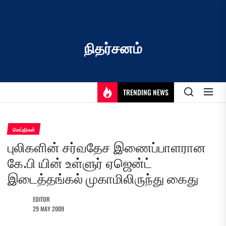
Skip
to
the
content
நிதர்சனம்
TRENDING NEWS
செய்திகள்
புலிகளின் சர்வதேச இணைப்பாளரான
கே.பி யின் உள்ளுர் ஏஜென்ட்
இடைத்தங்கல் முகாமிலிருந்து கைது
EDITOR
29 MAY 2009