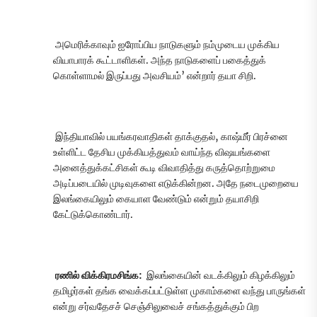
அமெரிக்காவும் ஐரோப்பிய நாடுகளும் நம்முடைய முக்கிய
வியாபாரக் கூட்டாளிகள். அந்த நாடுகளைப் பகைத்துக்
கொள்ளாமல் இருப்பது அவசியம்’ என்றார் தயா சிறி.
இந்தியாவில் பயங்கரவாதிகள் தாக்குதல், காஷ்மீர் பிரச்னை
உள்ளிட்ட தேசிய முக்கியத்துவம் வாய்ந்த விஷயங்களை
அனைத்துக்கட்சிகள் கூடி விவாதித்து கருத்தொற்றுமை
அடிப்படையில் முடிவுகளை எடுக்கின்றன. அதே நடைமுறையை
இலங்கையிலும் கையாள வேண்டும் என்றும் தயாசிறி
கேட்டுக்கொண்டார்.
ரணில் விக்கிரமசிங்க:
இலங்கையின் வடக்கிலும் கிழக்கிலும்
தமிழர்கள் தங்க வைக்கப்பட்டுள்ள முகாம்களை வந்து பாருங்கள்
என்று சர்வதேசச் செஞ்சிலுவைச் சங்கத்துக்கும் பிற