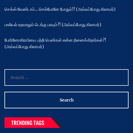
செக்ஸ் வேண்டாம்… செல்போனே போதும்!! (அவ்வப்போது கிளாமர்)
பாலியல் உறவாலும் டெங்கு பரவும்?! (அவ்வப்போது கிளாமர்)
போர்னோகிராபியை பற்றி பெண்கள் என்ன நினைக்கிறார்கள்?!
(அவ்வப்போது கிளாமர்)
Search
for:
TRENDING TAGS