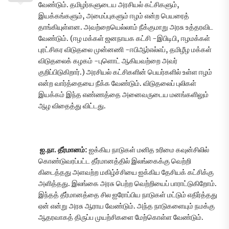
வேண்டும். தமிழர்களுடைய அரசியல் கட்சிகளும்,
இயக்கங்களும், அமைப்புகளும் ஈழம் என்ற பெயரைத்
தாங்கியுள்ளன. அவற்றையெல்லாம் நீக்குமாறு அரசு உத்தரவிட
வேண்டும். (ஈழ மக்கள் ஜனநாயக கட்சி -இபிடிபி, ஈழமக்கள்
புரட்சிகர விடுதலை முன்னணி -ஈபிஆர்எல்எப், தமிழீழ மக்கள்
விடுதலைக் கழகம் -புளொட் ஆகியவற்றை அவர்
குறிப்பிடுகிறார்.) அரசியல் கட்சிகளின் பெயர்களில் உள்ள ஈழம்
என்ற வார்த்தையை நீக்க வேண்டும். விடுதலைப் புலிகள்
இயக்கம் இந்த எண்ணத்தை அனைவருடைய மனங்களிலும்
ஆழ விதைத்து விட்டது.
ஐ.நா. தீர்மானம்:
ஐக்கிய நாடுகள் மனித உரிமை கவுன்சிலில்
கொண்டுவரப்பட்ட தீர்மானத்தில் இலங்கைக்கு வெற்றி
கிடைத்தது அளவற்ற மகிழ்ச்சியை ஐக்கிய தேசியக் கட்சிக்கு
அளித்தது. இலங்கை அரசு பெற்ற வெற்றியைப் பாராட்டுகிறோம்.
இந்தத் தீர்மானத்தை சில ஐரோப்பிய நாடுகள் மட்டும் எதிர்த்தது
ஏன் என்று அரசு ஆராய வேண்டும். அந்த நாடுகளையும் நமக்கு
ஆதரவாகத் திருப்ப முயற்சிகளை மேற்கொள்ள வேண்டும்.