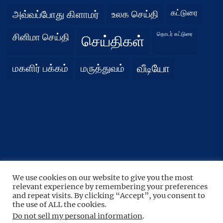
கட்டுரை
அவ்வப்போது கிளாமர்
உலக செய்தி
தொடர் கட்டுரை
சினிமா செய்தி
செய்திகள்
மகளிர் பக்கம்
மருத்துவம்
வீடியோ
We use cookies on our website to give you the most
UP
↑
relevant experience by remembering your preferences
Copyright © 2026
நிதர்சனம்.
All rights reserved.
and repeat visits. By clicking “Accept”, you consent to
the use of ALL the cookies.
Theme: BoundlessNews By
Themeinwp.
Powered by
WordPress.
Do not sell my personal information
.