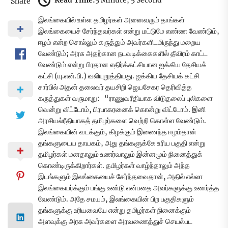
Read Time:
5 Minute, 5 Second
Share
இலங்கையில் உள்ள தமிழர்கள் அனைவரும் தாங்கள்
இலங்கையைச் சேர்ந்தவர்கள் என்று மட்டுமே எண்ண வேண்டும்,
ஈழம் என்ற சொல்லும் கருத்தும் அவர்களிடமிருந்து மறைய
வேண்டும்; அரசு அதற்கான நடவடிக்கைகளில் தீவிரம் காட்ட
வேண்டும் என்று பிரதான எதிர்க்கட்சியான ஐக்கிய தேசியக்
கட்சி (யு.என்.பி.) வலியுறுத்தியது. ஐக்கிய தேசியக் கட்சி
சார்பில் அதன் தலைவர் தயசிறி ஜெயசேகர தெரிவித்த
கருத்துகள் வருமாறு: “ராணுவரீதியாக விடுதலைப் புலிகளை
வென்று விட்டோம், பிரபாகரனைக் கொன்று விட்டோம். இனி
அரசியல்ரீதியாகத் தமிழர்களை வெற்றி கொள்ள வேண்டும்.
இலங்கையின் வடக்கும், கிழக்கும் இணைந்த ஈழம்தான்
தங்களுடைய தாயகம், அது தங்களுக்கே உரிய பகுதி என்று
தமிழர்கள் மனதாலும் உணர்வாலும் இன்னமும் நினைத்துக்
கொண்டிருக்கிறார்கள். தமிழர்கள் வாழ்ந்தாலும் அந்த
இடங்களும் இலங்கையைச் சேர்ந்தவைதான், அதில் எல்லா
இலங்கையர்க்கும் பங்கு உண்டு என்பதை அவர்களுக்கு உணர்த்த
வேண்டும். அதே சமயம், இலங்கையின் பிற பகுதிகளும்
தங்களுக்கு உரியவையே என்று தமிழர்கள் நினைக்கும்
அளவுக்கு அரசு அவர்களை அரவணைத்துச் செயல்பட