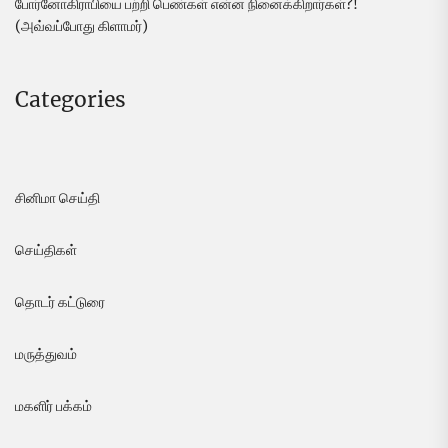
போர்னோகிராபியை பற்றி பெண்கள் என்ன நினைக்கிறார்கள்?!
(அவ்வப்போது கிளாமர்)
Categories
சினிமா செய்தி
செய்திகள்
தொடர் கட்டுரை
மருத்துவம்
மகளிர் பக்கம்