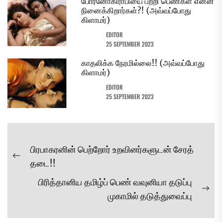
போர்னோகிராபியை பற்றி பெண்கள் என்ன
நினைக்கிறார்கள்?! (அவ்வப்போது
கிளாமர்)
EDITOR
25 SEPTEMBER 2023
காதலிக்க நேரமில்லை!! (அவ்வப்போது
கிளாமர்)
EDITOR
25 SEPTEMBER 2023
Post
பிரபாகரனின் பெற்றோர் உறவினர்களுடன் சேரத்
navigation
Previous
தடை!!
post:
பிரித்தானிய தமிழ்ப் பெண் வவுனியா தடுப்பு
Ne
முகாமில் தடுத்துவைப்பு
pos