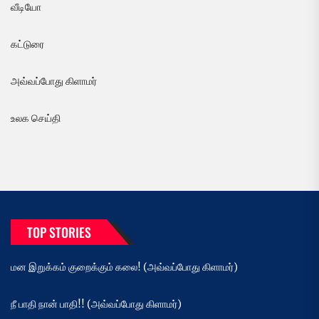
வீடியோ
கட்டுரை
அவ்வப்போது கிளாமர்
உலக செய்தி
TOP STORIES
மன இறுக்கம் குறைக்கும் கலை! (அவ்வப்போது கிளாமர்)
நீ பாதி நான் பாதி!! (அவ்வப்போது கிளாமர்)