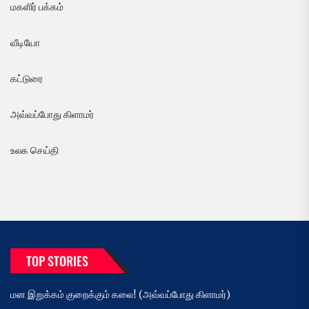
மகளிர் பக்கம்
வீடியோ
கட்டுரை
அவ்வப்போது கிளாமர்
உலக செய்தி
TOP STORIES
மன இறுக்கம் குறைக்கும் கலை! (அவ்வப்போது கிளாமர்)