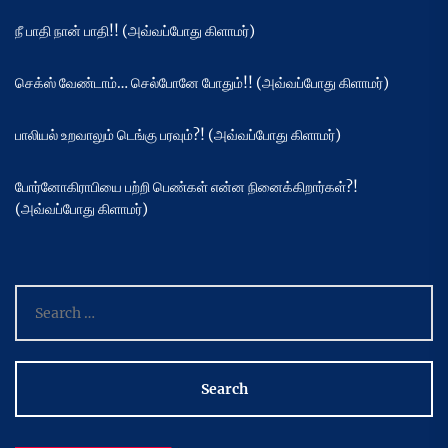
நீ பாதி நான் பாதி!! (அவ்வப்போது கிளாமர்)
செக்ஸ் வேண்டாம்… செல்போனே போதும்!! (அவ்வப்போது கிளாமர்)
பாலியல் உறவாலும் டெங்கு பரவும்?! (அவ்வப்போது கிளாமர்)
போர்னோகிராபியை பற்றி பெண்கள் என்ன நினைக்கிறார்கள்?!
(அவ்வப்போது கிளாமர்)
Search
for: