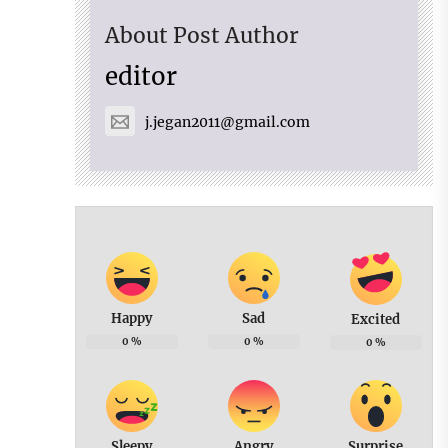
About Post Author
editor
j.jegan2011@gmail.com
Happy
Sad
Excited
0
%
0
%
0
%
Sleepy
Angry
Surprise