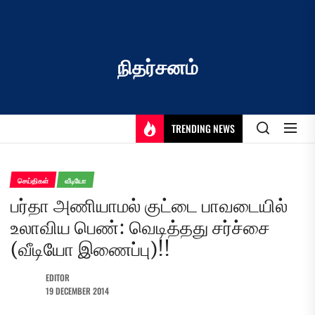
Skip
to
the
content
நிதர்சனம்
TRENDING NEWS
செய்திகள்
வீடியோ
பர்தா அணியாமல் குட்டை பாவடையில்
உலாவிய பெண்: வெடித்தது சர்ச்சை
(வீடியோ இணைப்பு)!!
EDITOR
19 DECEMBER 2014