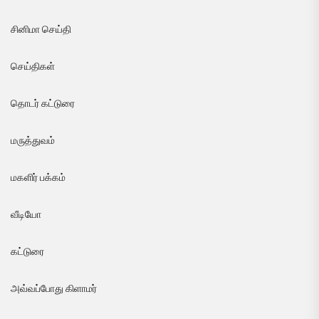
சினிமா செய்தி
செய்திகள்
தொடர் கட்டுரை
மருத்துவம்
மகளிர் பக்கம்
வீடியோ
கட்டுரை
அவ்வப்போது கிளாமர்