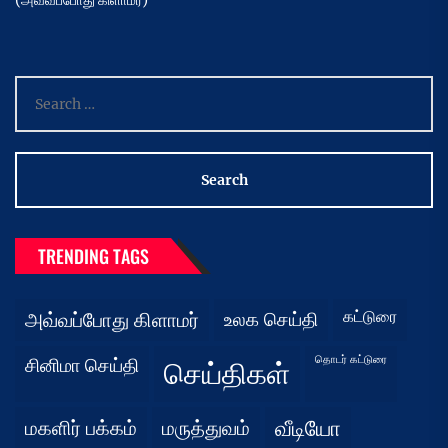
(அவ்வப்போது கிளாமர்)
Search
for:
TRENDING TAGS
கட்டுரை
அவ்வப்போது கிளாமர்
உலக செய்தி
தொடர் கட்டுரை
சினிமா செய்தி
செய்திகள்
மகளிர் பக்கம்
மருத்துவம்
வீடியோ