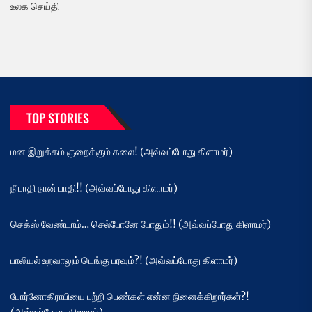
உலக செய்தி
TOP STORIES
மன இறுக்கம் குறைக்கும் கலை! (அவ்வப்போது கிளாமர்)
நீ பாதி நான் பாதி!! (அவ்வப்போது கிளாமர்)
செக்ஸ் வேண்டாம்… செல்போனே போதும்!! (அவ்வப்போது கிளாமர்)
பாலியல் உறவாலும் டெங்கு பரவும்?! (அவ்வப்போது கிளாமர்)
போர்னோகிராபியை பற்றி பெண்கள் என்ன நினைக்கிறார்கள்?!