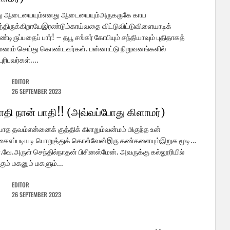
ு ஆடையையும்எனது ஆடையையும்அருகருகே காய
திருக்கிறாயேஇரண்டும்காய்வதை விட்டுவிட்டுவிளையாடிக்
டிருப்பதைப் பார்! – தபூ சங்கர் கோபியும் சந்தியாவும் புதிதாகத்
மணம் செய்து கொண்டவர்கள். பன்னாட்டு நிறுவனங்களில்
ுரிபவர்கள்....
EDITOR
26 SEPTEMBER 2023
பாதி நான் பாதி!! (அவ்வப்போது கிளாமர்)
யாத தவம்என்னைக் குத்திக் கிளறும்வன்மம் மிகுந்த உன்
ைஎப்படியடி பொறுத்துக் கொள்வேன்இரு கண்களையும்இறுக மூடி…
.வே.அருள் செந்தில்நாதன் பிசினஸ்மேன். அவருக்கு கல்லூரியில்
்கும் மகனும் மகளும்...
EDITOR
26 SEPTEMBER 2023