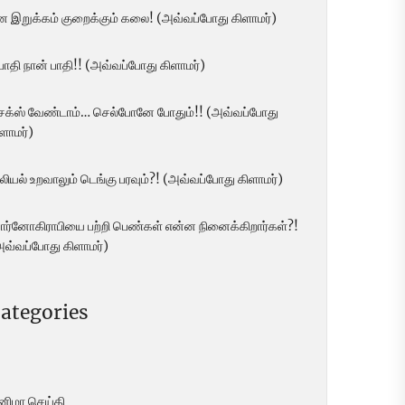
ன இறுக்கம் குறைக்கும் கலை! (அவ்வப்போது கிளாமர்)
 பாதி நான் பாதி!! (அவ்வப்போது கிளாமர்)
ெக்ஸ் வேண்டாம்… செல்போனே போதும்!! (அவ்வப்போது
ளாமர்)
லியல் உறவாலும் டெங்கு பரவும்?! (அவ்வப்போது கிளாமர்)
ோர்னோகிராபியை பற்றி பெண்கள் என்ன நினைக்கிறார்கள்?!
அவ்வப்போது கிளாமர்)
ategories
ினிமா செய்தி