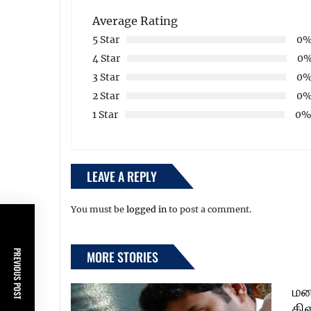
Average Rating
5 Star
0
4 Star
0
3 Star
0
2 Star
0
1 Star
0
LEAVE A REPLY
You must be
logged in
to post a comment.
PREVIOUS POST
MORE STORIES
மன
கி