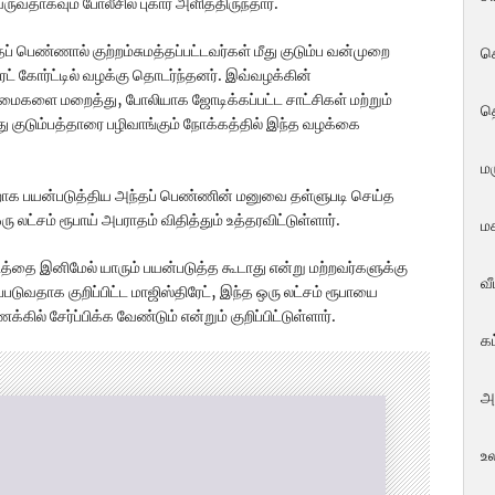
ுவதாகவும் போலீசில் புகார் அளித்திருந்தார்.
 பெண்ணால் குற்றம்சுமத்தப்பட்டவர்கள் மீது குடும்ப வன்முறை
ச
ிரேட் கோர்ட்டில் வழக்கு தொடர்ந்தனர். இவ்வழக்கின்
ைகளை மறைத்து, போலியாக ஜோடிக்கப்பட்ட சாட்சிகள் மற்றும்
த
குடும்பத்தாரை பழிவாங்கும் நோக்கத்தில் இந்த வழக்கை
மர
வறாக பயன்படுத்திய அந்தப் பெண்ணின் மனுவை தள்ளுபடி செய்த
 லட்சம் ரூபாய் அபராதம் விதித்தும் உத்தரவிட்டுள்ளார்.
மக
தை இனிமேல் யாரும் பயன்படுத்த கூடாது என்று மற்றவர்களுக்கு
வ
்படுவதாக குறிப்பிட்ட மாஜிஸ்திரேட், இந்த ஒரு லட்சம் ரூபாயை
ில் சேர்ப்பிக்க வேண்டும் என்றும் குறிப்பிட்டுள்ளார்.
க
அ
உ