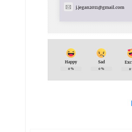
j.jegan2011@gmail.com
Happy
Sad
Exc
0
%
0
%
0