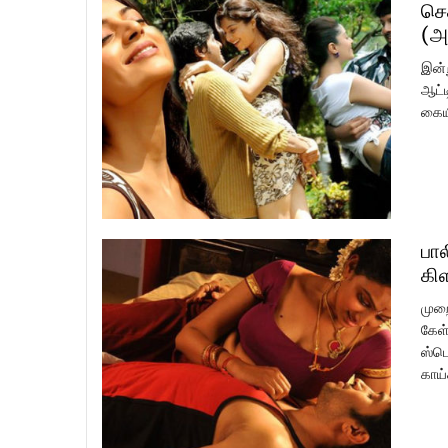
செ
(அ
இன்
ஆட்ட
கையி
பால
கி
முறை
கேள்
ஸ்பெ
காய்