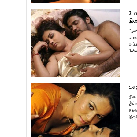
போ
நி
ஆண்க
பெண்
அப்ப
பின்
கா
திரு
இல்ல
கலவர
இதற்