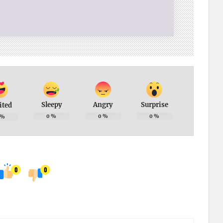
Sleepy
Angry
Surprise
ited
0
%
0
%
0
%
%
0
0