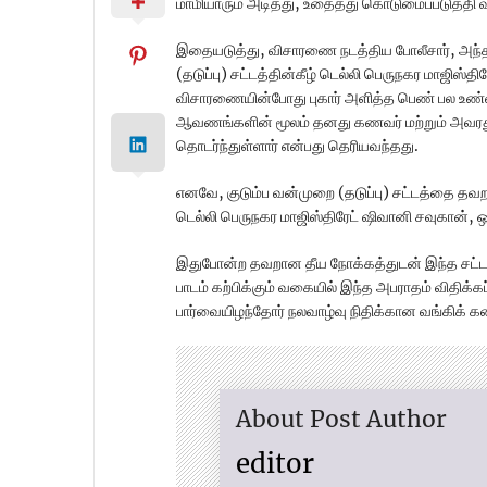
மாமியாரும் அடித்து, உதைத்து கொடுமைப்படுத்தி வர
இதையடுத்து, விசாரணை நடத்திய போலீசார், அந்தப்
(தடுப்பு) சட்டத்தின்கீழ் டெல்லி பெருநகர மாஜிஸ்த
விசாரணையின்போது புகார் அளித்த பெண் பல உண்ம
ஆவணங்களின் மூலம் தனது கணவர் மற்றும் அவரது 
தொடர்ந்துள்ளார் என்பது தெரியவந்தது.
எனவே, குடும்ப வன்முறை (தடுப்பு) சட்டத்தை த
டெல்லி பெருநகர மாஜிஸ்திரேட் ஷிவானி சவுகான், ஒரு
இதுபோன்ற தவறான தீய நோக்கத்துடன் இந்த சட்டத்
பாடம் கற்பிக்கும் வகையில் இந்த அபராதம் விதிக்கப
பார்வையிழந்தோர் நலவாழ்வு நிதிக்கான வங்கிக் கணக்க
About Post Author
editor