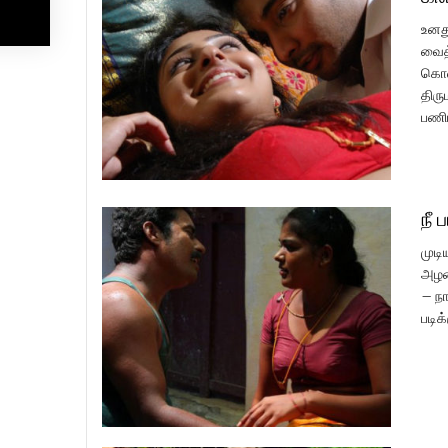
உனத
வைத்
கொண்
திரு
பணிப
நீ 
முடி
அழக
– நா
படிக