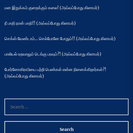
மன இறுக்கம் குறைக்கும் கலை! (அவ்வப்போது கிளாமர்)
நீ பாதி நான் பாதி!! (அவ்வப்போது கிளாமர்)
செக்ஸ் வேண்டாம்… செல்போனே போதும்!! (அவ்வப்போது கிளாமர்)
பாலியல் உறவாலும் டெங்கு பரவும்?! (அவ்வப்போது கிளாமர்)
போர்னோகிராபியை பற்றி பெண்கள் என்ன நினைக்கிறார்கள்?!
(அவ்வப்போது கிளாமர்)
Search
for: