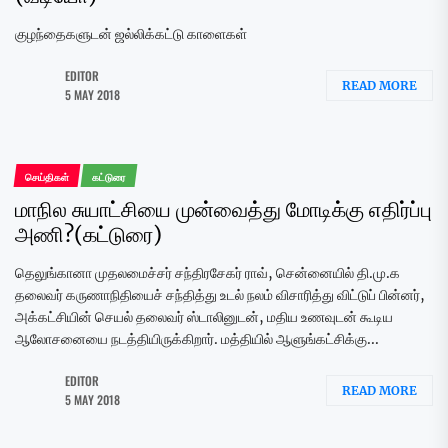
குழந்தைகளுடன் ஜல்லிக்கட்டு காளைகள்
EDITOR
READ MORE
5 MAY 2018
செய்திகள்
கட்டுரை
மாநில சுயாட்சியை முன்வைத்து மோடிக்கு எதிர்ப்பு
அணி?(கட்டுரை)
தெலுங்கானா முதலமைச்சர் சந்திரசேகர் ராவ், சென்னையில் தி.மு.க
தலைவர் கருணாநிதியைச் சந்தித்து உடல் நலம் விசாரித்து விட்டுப் பின்னர்,
அக்கட்சியின் செயல் தலைவர் ஸ்டாலினுடன், மதிய உணவுடன் கூடிய
ஆலோசனையை நடத்தியிருக்கிறார். மத்தியில் ஆளுங்கட்சிக்கு...
EDITOR
READ MORE
5 MAY 2018