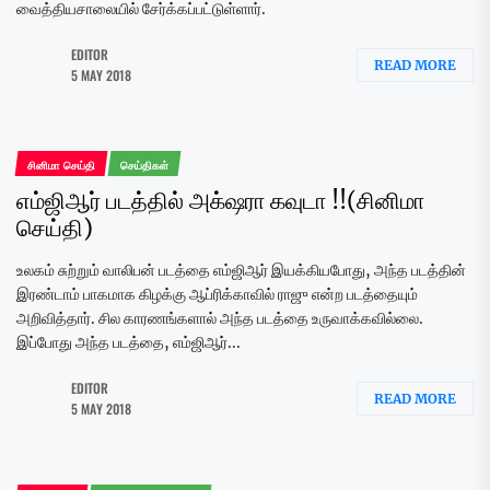
வைத்தியசாலையில் சேர்க்கப்பட்டுள்ளார்.
EDITOR
READ MORE
5 MAY 2018
சினிமா செய்தி
செய்திகள்
எம்ஜிஆர் படத்தில் அக்‌ஷரா கவுடா !!(சினிமா
செய்தி)
உலகம் சுற்றும் வாலிபன் படத்தை எம்ஜிஆர் இயக்கியபோது, அந்த படத்தின்
இரண்டாம் பாகமாக கிழக்கு ஆப்ரிக்காவில் ராஜு என்ற படத்தையும்
அறிவித்தார். சில காரணங்களால் அந்த படத்தை உருவாக்கவில்லை.
இப்போது அந்த படத்தை, எம்ஜிஆர்...
EDITOR
READ MORE
5 MAY 2018