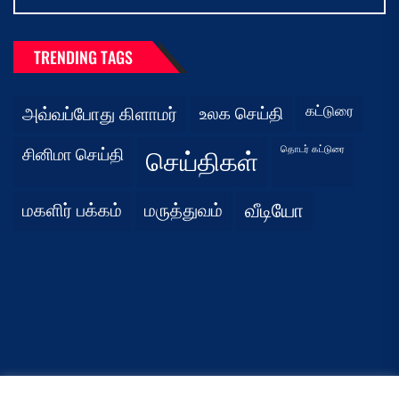
TRENDING TAGS
கட்டுரை
அவ்வப்போது கிளாமர்
உலக செய்தி
தொடர் கட்டுரை
சினிமா செய்தி
செய்திகள்
மகளிர் பக்கம்
மருத்துவம்
வீடியோ