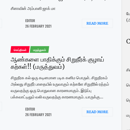
சீனாவின் அம்பானி ஜாக் மா
ப
(
EDITOR
READ MORE
26 FEBRUARY 2021
C
செய்திகள்
மருத்துவம்
ஆண்களை பாதிக்கும் சிறுநீர்க் குழாய்
கற்கள்!! (மருத்துவம்)
ச
சிறுநீரக கல் ஒரு கடினமான படிக கனிம பொருள். சிறுநீரகம்
அல்லது சிறுநீர் பாதையில் உருவாகும் கற்களே சிறுநீரில் ரத்தம்
ச
வருவதற்கு ஒரு பொதுவான காரணமாகும். இடுப்பு
பக்கவாட்டிலும் வலி வருவதற்கு காரணமாகும். யாருக்கு...
த
EDITOR
READ MORE
26 FEBRUARY 2021
மர