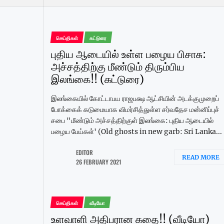
செய்திகள்
கட்டுரை
புதிய ஆடையில் உள்ள பழைய பிசாசு:
அச்சத்திற்கு மீண்டும் திரும்பிய
இலங்கை!! (கட்டுரை)
இலங்கையில் கோட்டாபய ராஜபக்ஷ ஆட்சியின் அடக்குமுறைப்
போக்கைக் கடுமையாக விமர்சித்துள்ள சர்வதேச மன்னிப்புச்
சபை "மீண்டும் அச்சத்திற்குள் இலங்கை: புதிய ஆடையில்
பழைய பேய்கள்' (Old ghosts in new garb: Sri Lanka...
EDITOR
READ MORE
26 FEBRUARY 2021
செய்திகள்
வீடியோ
உளவாளி அதிபரான கதை!! (வீடியோ)