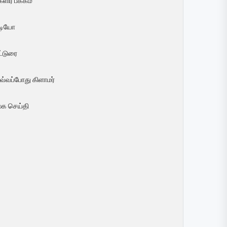
ளிர் பக்கம்
ீடியோ
ட்டுரை
வ்வப்போது கிளாமர்
லக செய்தி