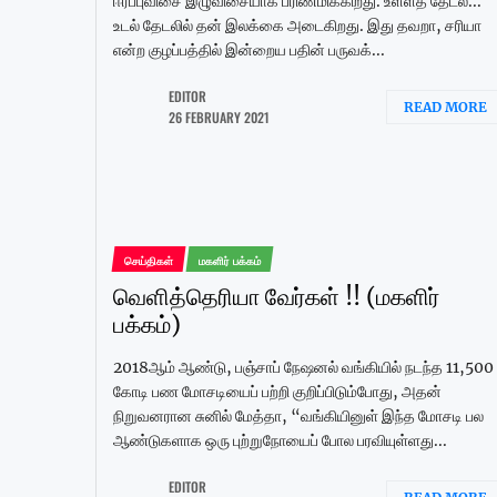
ஈர்ப்புவிசை இழுவிசையாக பரிணமிக்கிறது. உள்ளத் தேடல்...
உடல் தேடலில் தன் இலக்கை அடைகிறது. இது தவறா, சரியா
என்ற குழப்பத்தில் இன்றைய பதின் பருவக்...
EDITOR
READ MORE
26 FEBRUARY 2021
செய்திகள்
மகளிர் பக்கம்
வெளித்தெரியா வேர்கள் !! (மகளிர்
பக்கம்)
2018ஆம் ஆண்டு, பஞ்சாப் நேஷனல் வங்கியில் நடந்த 11,500
கோடி பண மோசடியைப் பற்றி குறிப்பிடும்போது, அதன்
நிறுவனரான சுனில் மேத்தா, “வங்கியினுள் இந்த மோசடி பல
ஆண்டுகளாக ஒரு புற்றுநோயைப் போல பரவியுள்ளது...
EDITOR