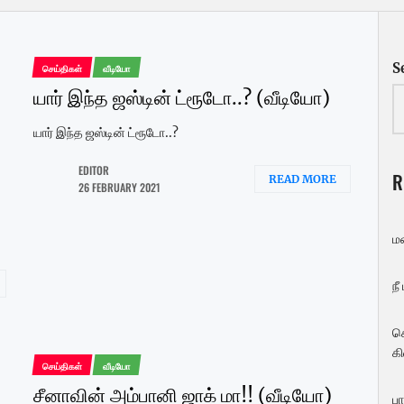
S
செய்திகள்
வீடியோ
யார் இந்த ஜஸ்டின் ட்ரூடோ..? (வீடியோ)
யார் இந்த ஜஸ்டின் ட்ரூடோ..?
EDITOR
R
READ MORE
26 FEBRUARY 2021
ம
நீ
ச
கி
செய்திகள்
வீடியோ
சீனாவின் அம்பானி ஜாக் மா!! (வீடியோ)
பா