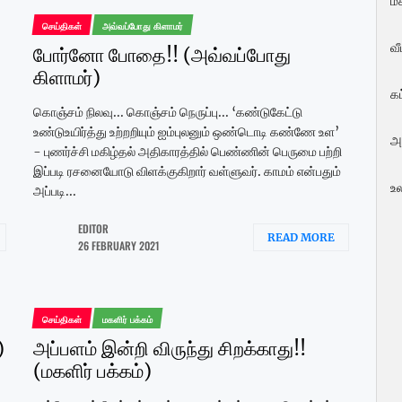
மக
செய்திகள்
அவ்வப்போது கிளாமர்
வ
போர்னோ போதை!! (அவ்வப்போது
கிளாமர்)
க
கொஞ்சம் நிலவு... கொஞ்சம் நெருப்பு... ‘கண்டுகேட்டு
உண்டுஉயிர்த்து உற்றறியும் ஐம்புலனும் ஒண்டொடி கண்ணே உள’
அ
- புணர்ச்சி மகிழ்தல் அதிகாரத்தில் பெண்ணின் பெருமை பற்றி
இப்படி ரசனையோடு விளக்குகிறார் வள்ளுவர். காமம் என்பதும்
உ
அப்படி...
EDITOR
READ MORE
26 FEBRUARY 2021
செய்திகள்
மகளிர் பக்கம்
)
அப்பளம் இன்றி விருந்து சிறக்காது!!
(மகளிர் பக்கம்)