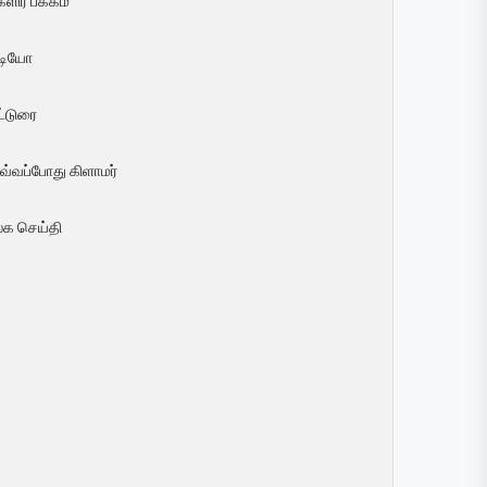
ளிர் பக்கம்
ீடியோ
ட்டுரை
வ்வப்போது கிளாமர்
லக செய்தி