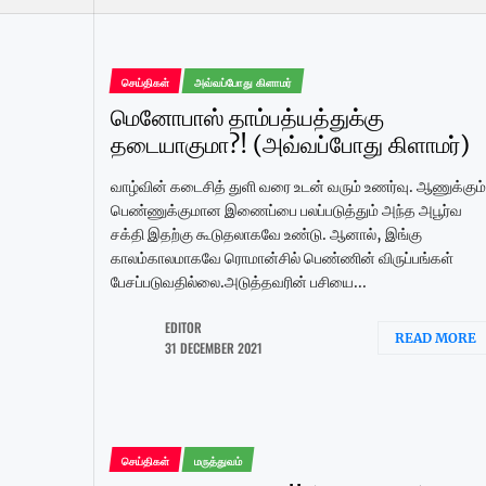
செய்திகள்
அவ்வப்போது கிளாமர்
மெனோபாஸ் தாம்பத்யத்துக்கு
தடையாகுமா?! (அவ்வப்போது கிளாமர்)
வாழ்வின் கடைசித் துளி வரை உடன் வரும் உணர்வு. ஆணுக்கும்
பெண்ணுக்குமான இணைப்பை பலப்படுத்தும் அந்த அபூர்வ
சக்தி இதற்கு கூடுதலாகவே உண்டு. ஆனால், இங்கு
காலம்காலமாகவே ரொமான்சில் பெண்ணின் விருப்பங்கள்
பேசப்படுவதில்லை.அடுத்தவரின் பசியை...
EDITOR
READ MORE
31 DECEMBER 2021
செய்திகள்
மருத்துவம்