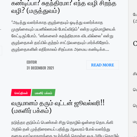
கண்டிப்பா? சுதந்திரமா? எந்த வழி சிறந்த
வழி? (மருத்துவம்)
ப
(
‘அடித்து வளர்க்காத குழந்தையும் ஒடித்து வளர்க்காத
்
முருங்கையும் பயனில்லாமல் போய்விடும்’ என்ற பழமொழியைக்
கேட்டிருப்போம். ‘எங்களைச் சுதந்திரமாக விடவில்லை’ என்று
C
குழந்தைகள் தரப்பில் குற்றம் சாட்டுவதையும் பார்க்கிறோம்.
குழந்தைகளின் எதிர்காலம் சிறப்பாக அமைய கண்டிக்க...
EDITOR
READ MORE
31 DECEMBER 2021
ச
ச
செய்திகள்
மகளிர் பக்கம்
வருமானம் தரும் வுட்டன் ஜூவல்லரி!!
த
(மகளிர் பக்கம்)
மர
நடுத்தர குடும்பப் பெண்கள் சிறு தொழில் ஒன்றை தொடங்கி
அதில் தன் முத்திரையைப் பதித்து ஆலமரம் போல் வளர்ந்து
தனது வாழ்வாதாரத்தை உயர்த்திக் கொள்ள ஒரு அரிய தொழில்