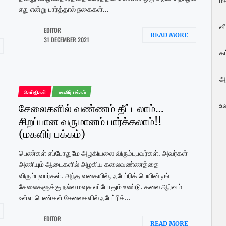
மக
எது என்று பார்த்தால் நகைகள்...
வ
EDITOR
READ MORE
31 DECEMBER 2021
க
அ
செய்திகள்
மகளிர் பக்கம்
உ
சேலைகளில் வண்ணம் தீட்டலாம்…
சிறப்பான வருமானம் பார்க்கலாம்!!
(மகளிர் பக்கம்)
பெண்கள் எப்போதுமே அழகியலை விரும்புபவர்கள். அவர்கள்
அணியும் ஆடைகளில் அழகிய கலைவண்ணத்தை
விரும்புவார்கள். அந்த வகையில், ஃபேப்ரிக் பெயின்டிங்
சேலைகளுக்கு நல்ல மவுசு எப்போதும் உண்டு. கலை ஆர்வம்
உள்ள பெண்கள் சேலைகளில் ஃபேப்ரிக்...
EDITOR
READ MORE