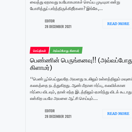
வைத்து ஏதாவது உபயோகமாகச் செய்ய முடியுமா என்று
யோசித்துப் பார்த்திருக்கிறீர்களா? இங்கே,...
EDITOR
READ MORE
28 DECEMBER 2021
செய்திகள்
அவ்வப்போது கிளாமர்
பெண்ணின் பெருங்கனவு!! (அவ்வப்போத
கிளாமர்)
‘‘பெண் பூப்பெய்துவதே அவளது உடலிலும் உள்ளத்திலும் மவுனக
கலகத்தை நடத்துகிறது. ஆண் மீதான ஈர்ப்பு, கலவிக்கான
ஈர்ப்பை விடவும், தான் எந்த இடத்திலும் ஏமார்ந்து விடக் கூடாது
என்கிற பயமே அவளை ஆட்சி செய்யும்....
EDITOR
READ MORE
28 DECEMBER 2021