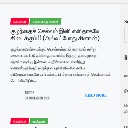
S
செய்திகள்
அவ்வப்போது கிளாமர்
குழந்தைச் செல்வம் இனி எளிதாகவே
கிடைக்கும்!! (அவ்வப்போது கிளாமர்)
குழந்தையின்மைக்குப் பெண்கள்தான் காரணம் என்று
கைகாட்டிவிட்டு தப்பிக்கும் வாய்ப்பு இந்தத் தலைமுறை
R
ஆண்களுக்கு இல்லை. அதிவேகமாக வளர்ந்து
கொண்டிருக்கும் மருத்துவ யுகத்தில் சில எளிய
பரிசோதனைகளே யார் பக்கம் பிரச்னை என்பதைத் தெளிவாகச்
ம
சொல்லிவிடும்....
நீ
EDITOR
READ MORE
31 DECEMBER 2021
ச
கி
செய்திகள்
மருத்துவம்
பா