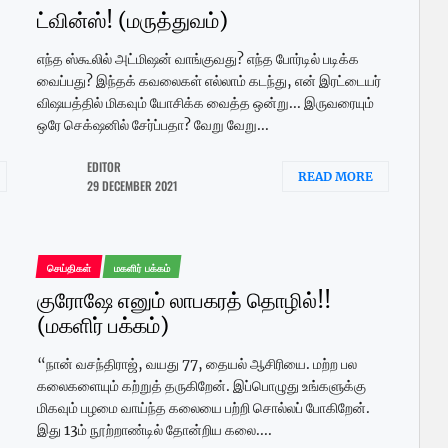
ட்வின்ஸ்! (மருத்துவம்)
எந்த ஸ்கூலில் அட்மிஷன் வாங்குவது? எந்த போர்டில் படிக்க
வைப்பது? இந்தக் கவலைகள் எல்லாம் கடந்து, என் இரட்டையர்
விஷயத்தில் மிகவும் யோசிக்க வைத்த ஒன்று... இருவரையும்
ஒரே செக்‌ஷனில் சேர்ப்பதா? வேறு வேறு...
EDITOR
READ MORE
29 DECEMBER 2021
செய்திகள்
மகளிர் பக்கம்
குரோஷே எனும் லாபகரத் தொழில்!!
(மகளிர் பக்கம்)
“நான் வசந்திராஜ், வயது 77, தையல் ஆசிரியை. மற்ற பல
கலைகளையும் கற்றுத் தருகிறேன். இப்பொழுது உங்களுக்கு
மிகவும் பழமை வாய்ந்த கலையை பற்றி சொல்லப் போகிறேன்.
இது 13ம் நூற்றாண்டில் தோன்றிய கலை....