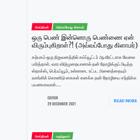
செய்திகள்
அவ்வப்போது கிளாமர்
ஒரு பெண் இன்னொரு பெண்ணை ஏன்
விரும்புகிறாள்?! (அவ்வப்போது கிளாமர்)
கற்பகம் ஒரு நிறுவனத்தில் கம்ப்யூட்டர் ஆபரேட்டராக வேலை
பார்த்தாள். வார விடுமுறையானால் தன் தோழிக்குப் பிடித்த
ஸ்நாக்ஸ், பெர்ஃப்யூம், உள்ளாடை உட்பட அனைத்தையும்
வாங்கிக் கொண்டு கைகள் கனக்க தன் தோழியை சந்திக்க
பயணமாவாள்....
EDITOR
READ MORE
29 DECEMBER 2021
செய்திகள்
மருத்துவம்