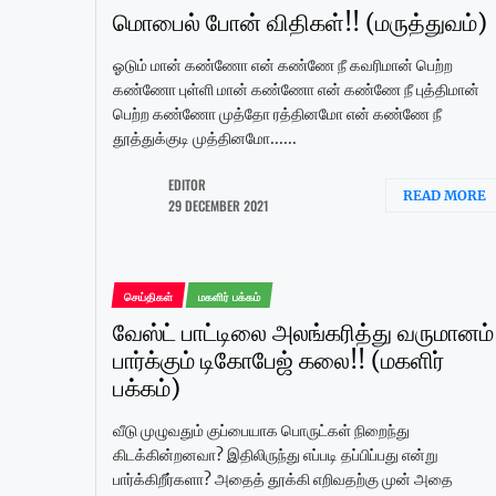
மொபைல் போன் விதிகள்!! (மருத்துவம்)
ஓடும் மான் கண்ணோ என் கண்ணே நீ கவரிமான் பெற்ற
கண்ணோ புள்ளி மான் கண்ணோ என் கண்ணே நீ புத்திமான்
பெற்ற கண்ணோ முத்தோ ரத்தினமோ என் கண்ணே நீ
தூத்துக்குடி முத்தினமோ......
EDITOR
READ MORE
29 DECEMBER 2021
செய்திகள்
மகளிர் பக்கம்
வேஸ்ட் பாட்டிலை அலங்கரித்து வருமானம்
பார்க்கும் டிகோபேஜ் கலை!! (மகளிர்
பக்கம்)
வீடு முழுவதும் குப்பையாக பொருட்கள் நிறைந்து
கிடக்கின்றனவா? இதிலிருந்து எப்படி தப்பிப்பது என்று
பார்க்கிறீர்களா? அதைத் தூக்கி எறிவதற்கு முன் அதை