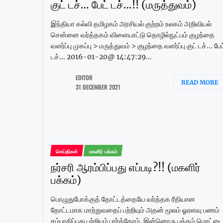
குட் டச்… பேட் டச்…!! (மருத்துவம்)
இந்தியா கல்வி தமிழகம் அரசியல் குற்றம் உலகம் அறிவியல்
சென்னை வர்த்தகம் விளையாட்டு தொழில்நுட்பம் குழந்தை
வளர்ப்பு முகப்பு > மருத்துவம் > குழந்தை வளர்ப்பு குட் டச்... பேட
டச்... 2016-01-20@ 14:47:29...
EDITOR
READ MORE
31 DECEMBER 2021
செய்திகள்
மகளிர் பக்கம்
நர்சரி ஆரம்பிப்பது எப்படி?!! (மகளிர்
பக்கம்)
பொழுதுபோக்குத் தோட்டத்தையே வர்த்தக ரீதியான
தோட்டமாக மாற்றுவதைப் பற்றியும் அதன் மூலம் ஓரளவு பணம்
சம்பாதிப்பது பற்றியும் பார்த்தோம். இன்னொரு பக்கம் மொட்டை