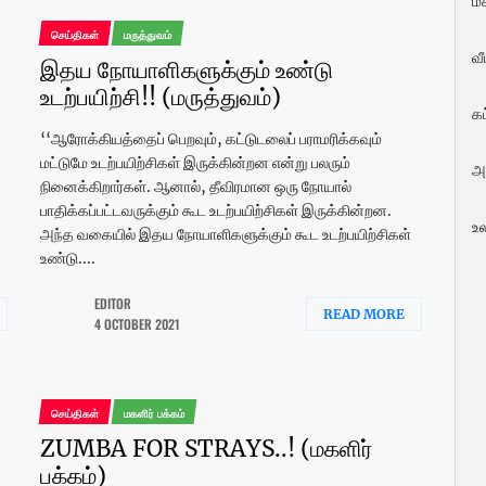
மக
செய்திகள்
மருத்துவம்
வ
இதய நோயாளிகளுக்கும் உண்டு
உடற்பயிற்சி!! (மருத்துவம்)
க
‘‘ஆரோக்கியத்தைப் பெறவும், கட்டுடலைப் பராமரிக்கவும்
மட்டுமே உடற்பயிற்சிகள் இருக்கின்றன என்று பலரும்
அ
நினைக்கிறார்கள். ஆனால், தீவிரமான ஒரு நோயால்
பாதிக்கப்பட்டவருக்கும் கூட உடற்பயிற்சிகள் இருக்கின்றன.
உ
அந்த வகையில் இதய நோயாளிகளுக்கும் கூட உடற்பயிற்சிகள்
உண்டு....
EDITOR
READ MORE
4 OCTOBER 2021
செய்திகள்
மகளிர் பக்கம்
ZUMBA FOR STRAYS..! (மகளிர்
பக்கம்)