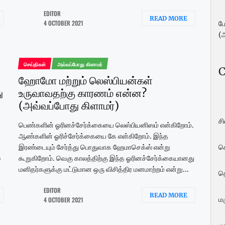
EDITOR
READ MORE
4 OCTOBER 2021
ப
(
செய்திகள்
அவ்வப்போது கிளாமர்
C
ஹோமோ மற்றும் லெஸ்பியன்கள்
ு
உருவாவதற்கு காரணம் என்ன?
(அவ்வப்போது கிளாமர்)
ச
பெண்களின் ஓரினச்சேர்க்கையை லெஸ்பியனிஸம் என்கிறோம்.
ஆண்களின் ஓரிச்சேர்க்கையை கே என்கிறோம். இந்த
இரண்டையும் சேர்த்து பொதுவாக ஹேமாசெக்ஸ் என்று
ச
ை
கூறுகிறோம். வெகு காலத்திற்கு இந்த ஓரினச்சேர்க்கையானது
மனிதர்களுக்கு மட்டுமான ஒரு விசித்திர மனமாற்றம் என்று...
த
EDITOR
READ MORE
மர
4 OCTOBER 2021