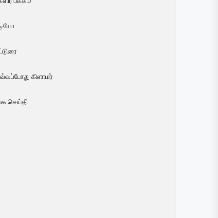
ளிர் பக்கம்
ீடியோ
ட்டுரை
வ்வப்போது கிளாமர்
லக செய்தி