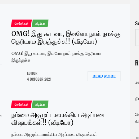
S
செய்திகள்
வீடியோ
OMG! இது கூடவா, இவளோ நாள் நமக்கு
தெரியாம இருந்துச்சு!! (வீடியோ)
OMG! இது கூடவா, இவளோ நாள் நமக்கு தெரியாம
இருந்துச்சு
R
EDITOR
READ MORE
4 OCTOBER 2021
ம
நீ
செய்திகள்
வீடியோ
க
நம்மை அடிமுட்டாளாக்கிய அடிப்படை
ச
விஷயங்கள்!! (வீடியோ)
கி
நம்மை அடிமுட்டாளாக்கிய அடிப்படை விஷயங்கள்
பா