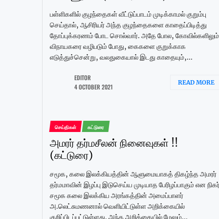
பள்ளிகளில் குழந்தைகள் வீட்டுப்பாடம் முடிக்காமல் குறும்பு
செய்தால், ஆசிரியர் அந்த குழந்தைகளை காதைப்பிடித்து
தோப்புக்கரணம் போட சொல்வார். அதே போல, கோவில்களிலும்
விநாயகரை வழிபடும் போது, கைகளை குறுக்காக
எடுத்துச்சென்று, வலதுகையால் இடது காதையும்,...
EDITOR
READ MORE
4 OCTOBER 2021
செய்திகள்
கட்டுரை
அமரர் தர்மசீலன் நினைவுகள் !!
(கட்டுரை)
சமூக, கலை இலக்கியத்தின் ஆளுமையாகத் திகழ்ந்த அமரர்
தர்மமாவின் இழப்பு இடுசெய்ய முடியாத பேரிழப்பாகும் என நிகர
சமூக கலை இலக்கிய அரங்கத்தின் அமைப்பாளர்
அ.லெட்சுமணனால் வெளியிட்டுள்ள அறிக்கையில்
குறிப்பிடப்பட்டுள்ளது. அந்த அறிக்கையில் மேலும்...