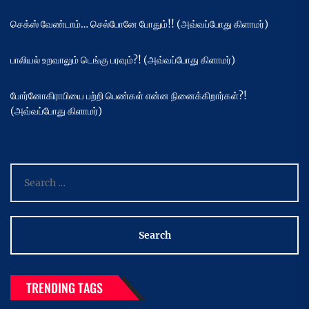
செக்ஸ் வேண்டாம்… செல்போனே போதும்!! (அவ்வப்போது கிளாமர்)
பாலியல் உறவாலும் டெங்கு பரவும்?! (அவ்வப்போது கிளாமர்)
போர்னோகிராபியை பற்றி பெண்கள் என்ன நினைக்கிறார்கள்?!
(அவ்வப்போது கிளாமர்)
Search
for:
TRENDING TAGS