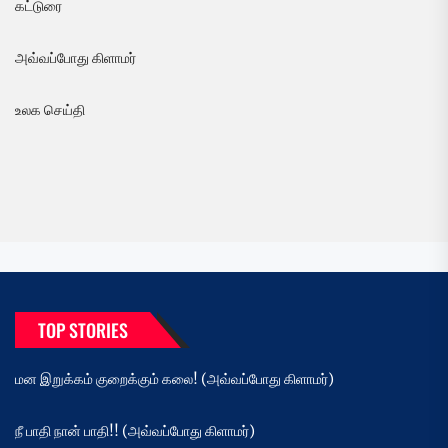
கட்டுரை
அவ்வப்போது கிளாமர்
உலக செய்தி
TOP STORIES
மன இறுக்கம் குறைக்கும் கலை! (அவ்வப்போது கிளாமர்)
நீ பாதி நான் பாதி!! (அவ்வப்போது கிளாமர்)