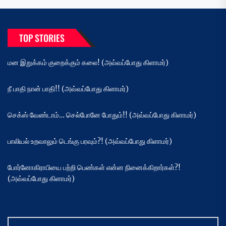
TOP STORIES
மன இறுக்கம் குறைக்கும் கலை! (அவ்வப்போது கிளாமர்)
நீ பாதி நான் பாதி!! (அவ்வப்போது கிளாமர்)
செக்ஸ் வேண்டாம்… செல்போனே போதும்!! (அவ்வப்போது கிளாமர்)
பாலியல் உறவாலும் டெங்கு பரவும்?! (அவ்வப்போது கிளாமர்)
போர்னோகிராபியை பற்றி பெண்கள் என்ன நினைக்கிறார்கள்?!
(அவ்வப்போது கிளாமர்)
Search