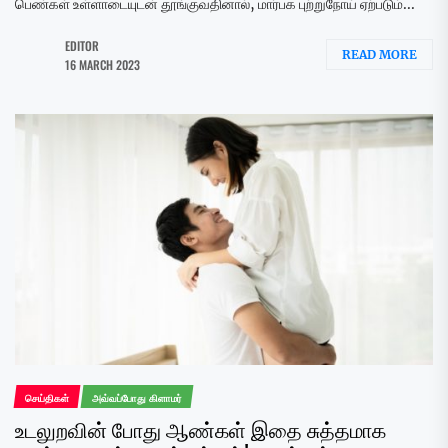
பெண்கள் உள்ளாடையுடன் தூங்குவதினால், மார்பக புற்றுநோய் ஏற்படும்...
EDITOR
READ MORE
16 MARCH 2023
செய்திகள்
அவ்வப்போது கிளாமர்
உடலுறவின் போது ஆண்கள் இதை சுத்தமாக