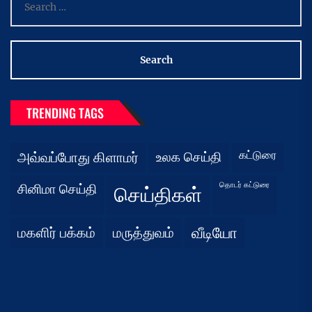
for:
TRENDING TAGS
கட்டுரை
அவ்வப்போது கிளாமர்
உலக செய்தி
தொடர் கட்டுரை
சினிமா செய்தி
செய்திகள்
மகளிர் பக்கம்
மருத்துவம்
வீடியோ