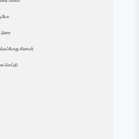
ளிர் பக்கம்
ீடியோ
ட்டுரை
வ்வப்போது கிளாமர்
லக செய்தி