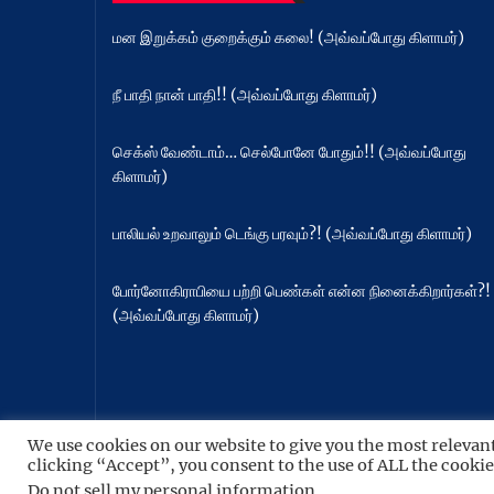
மன இறுக்கம் குறைக்கும் கலை! (அவ்வப்போது கிளாமர்)
நீ பாதி நான் பாதி!! (அவ்வப்போது கிளாமர்)
செக்ஸ் வேண்டாம்… செல்போனே போதும்!! (அவ்வப்போது
கிளாமர்)
பாலியல் உறவாலும் டெங்கு பரவும்?! (அவ்வப்போது கிளாமர்)
போர்னோகிராபியை பற்றி பெண்கள் என்ன நினைக்கிறார்கள்?!
(அவ்வப்போது கிளாமர்)
We use cookies on our website to give you the most relevan
Copyright © 2026
நிதர்சனம்.
All rights reserved.
clicking “Accept”, you consent to the use of ALL the cookie
Theme: BoundlessNews By
Themeinwp.
Powered
Do not sell my personal information
.