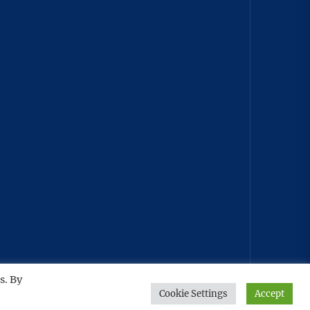
TO THE TOP
↑
s. By
Cookie Settings
Accept
Home
Privacy
Athirady