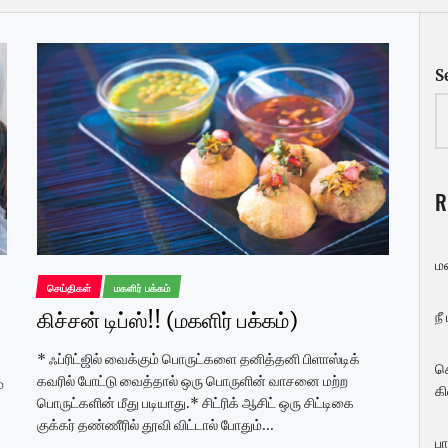
S
R
ம
செய்திகள்
மகளிர் பக்கம்
கிச்சன் டிப்ஸ்!! (மகளிர் பக்கம்)
நீ
* ஃப்ரிட்ஜில் வைக்கும் பொருட்களை தனித்தனி பிளாஸ்டிக்
ச
கவரில் போட்டு வைத்தால் ஒரு பொருளின் வாசனை மற்ற
்
கி
பொருட்களின் மீது படியாது.* சிட்ரிக் ஆசிட் ஒரு சிட்டிகை
குக்கர் தண்ணீரில் தூவி விட்டால் போதும்...
பா