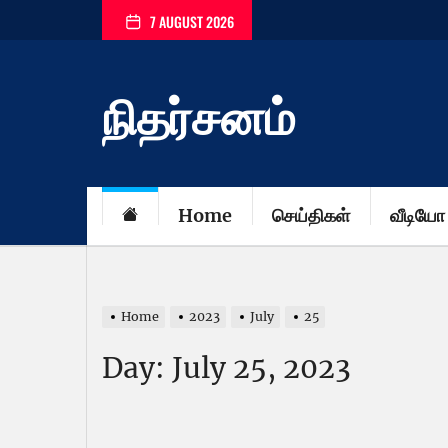
Skip
7 AUGUST 2026
to
the
content
நிதர்சனம்
Home
செய்திகள்
வீடியோ
Home
2023
July
25
Day:
July 25, 2023