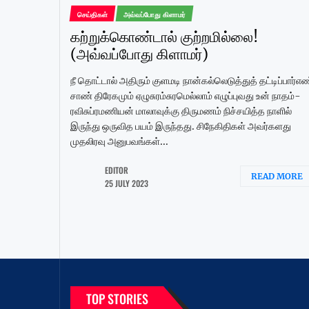
செய்திகள்
அவ்வப்போது கிளாமர்
கற்றுக்கொண்டால் குற்றமில்லை!
(அவ்வப்போது கிளாமர்)
நீ தொட்டால் அதிரும் குளமடி நான்கல்லெடுத்துத் தட்டிப்பார்எ
சாண் திரேகமும் ஏழுசுரம்சுரமெல்லாம் எழுப்புவது உன் நாதம்-
ரவிசுப்ரமணியன் மாலாவுக்கு திருமணம் நிச்சயித்த நாளில்
இருந்து ஒருவித பயம் இருந்தது. சிநேகிதிகள் அவர்களது
முதலிரவு அனுபவங்கள்...
EDITOR
READ MORE
25 JULY 2023
TOP STORIES