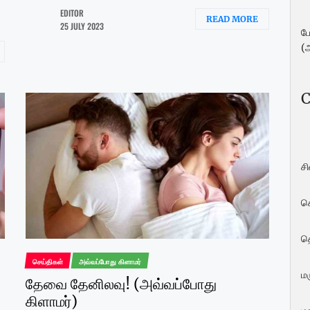
EDITOR
READ MORE
25 JULY 2023
ப
(
C
ச
ச
த
செய்திகள்
அவ்வப்போது கிளாமர்
மர
தேவை தேனிலவு! (அவ்வப்போது
கிளாமர்)