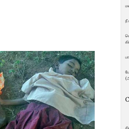
ம
நீ
ச
கி
பா
ப
(
C
ச