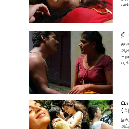
பணிப
நீ 
முடி
அழக
– நா
படிக
செ
(அ
இன்
ஆட்ட