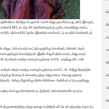
ச
ஞ்சேரியை சேர்ந்த பெருமாள் மகன் விஜயகுமார்(வயது 30). இவரும்,
த
சுமியும்(28), கடந்த 10 ஆண்டுகளுக்கு முன்பு காதலித்து கலப்பு
யா(9), திவ்யா(8) ஆகிய இரண்டு மகள்கள், 4 வயதில் வெங்கடேஷ்
மர
விஜய அச்சம்பாடு காட்டுப்பகுதிக்கு சென்றார். பின்னர் அவர்
மக
களுக்கும் கொடுத்தார். இதில் சிறுமி திவ்யாவும், விஜயாவும்
ேஷ் வி‌ஷம் கலந்த வாழைப்பழத்தை சாப்பிட மறுத்து விட்டான்.
வ
ியும் வி‌ஷம் கலந்த வாழைப்பழத்தை சாப்பிட்டார். சிறிது நேரத்தில்
க
். உயிருக்கு போராடிக் கொண்டிருந்த விஜயாவை அவரது தந்தை
்த்தார். அங்கு சிறுமிக்கு தீவிர சிகிச்சை அளிக்கப்பட்டு வருகிறது.
அ
திவு செய்து விசாரணை நடத்தினர். விசாரணையில் பரபரப்பு
உ
 திருமணத்திற்கு பிறகு தனது பெற்றோர் வீட்டுடன் எந்தவித தொடர்பு