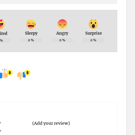
Sleepy
Angry
Surprise
ited
0
%
0
%
0
%
%
0
0
%
(Add your review)
%