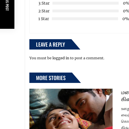
PREVIOUS POST
3 Star
0
2 Star
0
1 Star
0
LEAVE A REPLY
You must be
logged in
to post a comment.
MORE STORIES
மன
கி
உனத
வைத்
கொண்
திரு