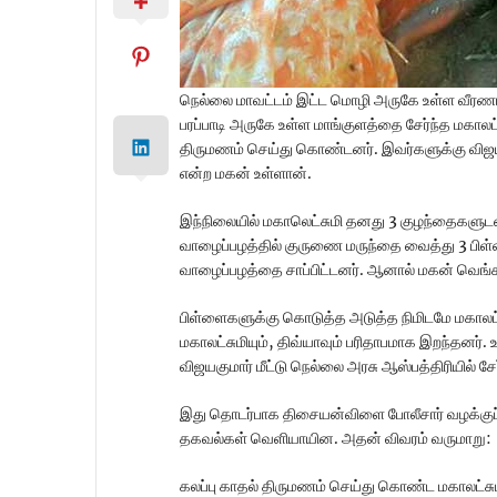
நெல்லை மாவட்டம் இட்ட மொழி அருகே உள்ள வீரணா
பரப்பாடி அருகே உள்ள மாங்குளத்தை சேர்ந்த மகாலட்
திருமணம் செய்து கொண்டனர். இவர்களுக்கு விஜ
என்ற மகன் உள்ளான்.
இந்நிலையில் மகாலெட்சுமி தனது 3 குழந்தைகளுடன் 
வாழைப்பழத்தில் குருணை மருந்தை வைத்து 3 பிள்ளை
வாழைப்பழத்தை சாப்பிட்டனர். ஆனால் மகன் வெங்கட
பிள்ளைகளுக்கு கொடுத்த அடுத்த நிமிடமே மகாலட்சும
மகாலட்சுமியும், திவ்யாவும் பரிதாபமாக இறந்தனர
விஜயகுமார் மீட்டு நெல்லை அரசு ஆஸ்பத்திரியில் சேர
இது தொடர்பாக திசையன்விளை போலீசார் வழக்குப்ப
தகவல்கள் வெளியாயின. அதன் விவரம் வருமாறு:
கலப்பு காதல் திருமணம் செய்து கொண்ட மகாலட்சுமி