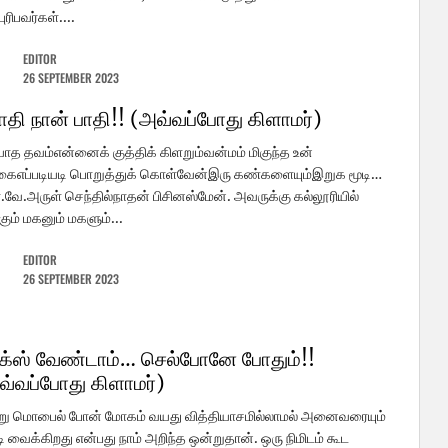
ுரிபவர்கள்....
EDITOR
26 SEPTEMBER 2023
பாதி நான் பாதி!! (அவ்வப்போது கிளாமர்)
யாத தவம்என்னைக் குத்திக் கிளறும்வன்மம் மிகுந்த உன்
ைஎப்படியடி பொறுத்துக் கொள்வேன்இரு கண்களையும்இறுக மூடி…
.வே.அருள் செந்தில்நாதன் பிசினஸ்மேன். அவருக்கு கல்லூரியில்
்கும் மகனும் மகளும்...
EDITOR
26 SEPTEMBER 2023
க்ஸ் வேண்டாம்… செல்போனே போதும்!!
வ்வப்போது கிளாமர்)
று மொபைல் போன் மோகம் வயது வித்தியாசமில்லாமல் அனைவரையும்
ி வைக்கிறது என்பது நாம் அறிந்த ஒன்றுதான். ஒரு நிமிடம் கூட