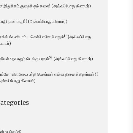
ன இறுக்கம் குறைக்கும் கலை! (அவ்வப்போது கிளாமர்)
 பாதி நான் பாதி!! (அவ்வப்போது கிளாமர்)
ெக்ஸ் வேண்டாம்… செல்போனே போதும்!! (அவ்வப்போது
ளாமர்)
லியல் உறவாலும் டெங்கு பரவும்?! (அவ்வப்போது கிளாமர்)
ோர்னோகிராபியை பற்றி பெண்கள் என்ன நினைக்கிறார்கள்?!
அவ்வப்போது கிளாமர்)
ategories
ினிமா செய்தி