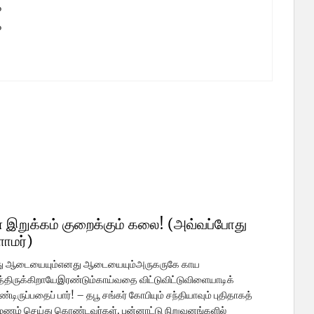
%
%
%
 இறுக்கம் குறைக்கும் கலை! (அவ்வப்போது
ளாமர்)
ு ஆடையையும்எனது ஆடையையும்அருகருகே காய
திருக்கிறாயேஇரண்டும்காய்வதை விட்டுவிட்டுவிளையாடிக்
டிருப்பதைப் பார்! – தபூ சங்கர் கோபியும் சந்தியாவும் புதிதாகத்
மணம் செய்து கொண்டவர்கள். பன்னாட்டு நிறுவனங்களில்