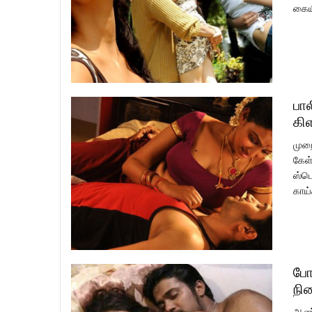
கையி
பால
கி
முறை
கேள்
ஸ்பெ
காய்
போ
நி