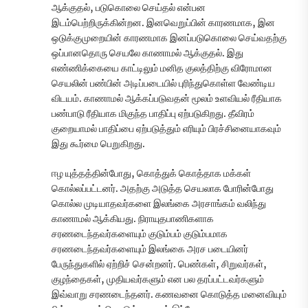
ஆக்குதல், படுகொலை செய்தல் என்பன
இடம்பெற்றிருக்கின்றன. இனவெறுப்பின் காரணமாக, இன
ஒடுக்குமுறையின் காரணமாக இனப்படுகொலை செய்வதற்கு
ஒப்பானதொரு செயலே காணாமல் ஆக்குதல். இது
எண்ணிக்கையை காட்டிலும் மனித குலத்திற்கு விரோமான
செயலின் பண்பின் அடிப்படையில் புரிந்துகொள்ள வேண்டிய
விடயம். காணாமல் ஆக்கப்படுவதன் மூலம் உளவியல் ரீதியாக
பண்பாடு ரீதியாக மிகுந்த பாதிப்பு ஏற்படுகிறது. தீவிரம்
குறையாமல் பாதிப்பை ஏற்படுத்தும் எரியும் பிரச்சினையாகவும்
இது கூர்மை பெறுகிறது.
ஈழ யுத்தத்தின்போது, கொத்துக் கொத்தாக மக்கள்
கொல்லப்பட்டனர். அதற்கு அடுத்த செயலாக போரின்போது
கொல்ல முடியாதவர்களை இலங்கை அரசாங்கம் வலிந்து
காணாமல் ஆக்கியது. நிராயுதபாணிகளாக
சரணடைந்தவர்களையும் குடும்பம் குடும்பமாக
சரணடைந்தவர்களையும் இலங்கை அரச படையினர்
பேருந்துகளில் ஏற்றிச் சென்றனர். பெண்கள், சிறுவர்கள்,
குழந்தைகள், முதியவர்களும் என பல தரப்பட்டவர்களும்
இவ்வாறு சரணடைந்தனர். கணவனை கொடுத்த மனைவியும்