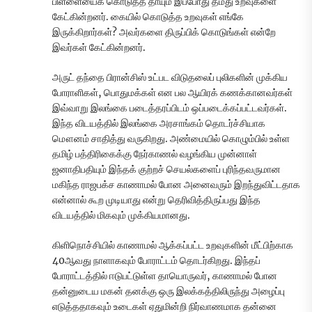
பிள்ளையைக் கொடுத்த தாயும் இப்போது தமது உறவுகளை
கேட்கின்றனர். கையில் கொடுத்த உறவுகள் எங்கே
இருக்கிறார்கள்? அவர்களை திருப்பிக் கொடுங்கள் என்றே
இவர்கள் கேட்கின்றனர்.
அருட் தந்தை பிரான்சிஸ் உட்பட விடுதலைப் புலிகளின் முக்கிய
போராளிகள், பொதுமக்கள் என பல ஆயிரக் கணக்கானவர்கள்
இவ்வாறு இலங்கை படைத்தரப்பிடம் ஒப்படைக்கப்பட்டவர்கள்.
இந்த விடயத்தில் இலங்கை அரசாங்கம் தொடர்ச்சியாக
மௌனம் சாதித்து வருகிறது. அண்மையில் கொழும்பில் உள்ள
தமிழ் பத்திரிகைக்கு நேர்காணல் வழங்கிய முன்னாள்
ஜனாதிபதியும் இந்தக் குற்றச் செயல்களைப் புரிந்தவருமான
மகிந்த ராஜபக்ச காணாமல் போன அனைவரும் இறந்துவிட்டதாக
என்னால் கூற முடியாது என்று தெரிவித்திருப்பது இந்த
விடயத்தில் மிகவும் முக்கியமானது.
கிளிநொச்சியில் காணாமல் ஆக்கப்பட்ட உறவுகளின் மீட்பிற்காக
40ஆவது நாளாகவும் போராட்டம் தொடர்கிறது. இந்தப்
போராட்டத்தில் ஈடுபட்டுள்ள தாயொருவர், காணாமல் போன
தன்னுடைய மகன் தனக்கு ஒரு இலக்கத்திலிருந்து அழைப்பு
எடுத்ததாகவும் உடைகள் ஏதுமின்றி நிர்வாணமாக தன்னை