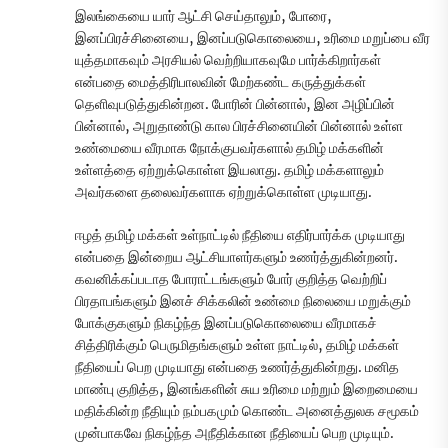
இலங்கையை யார் ஆட்சி செய்தாலும், போரை,
இனப்பிரச்சினையை, இனப்படுகொலையை, உரிமை மறுப்பை வீர
யுத்தமாகவும் அரசியல் வெற்றியாகவுமே பார்க்கிறார்கள்
என்பதை மைத்திரிபாலவின் மேற்கண்ட கருத்துக்கள்
தெளிவுபடுத்துகின்றன. போரின் பின்னால், இன அழிப்பின்
பின்னால், அறுதாண்டு கால பிரச்சினையின் பின்னால் உள்ள
உண்மையை வீரமாக நோக்குபவர்களால் தமிழ் மக்களின்
உள்ளத்தை ஏற்றுக்கொள்ள இயலாது. தமிழ் மக்களாலும்
அவர்களை தலைவர்களாக ஏற்றுக்கொள்ள முடியாது.
ஈழத் தமிழ் மக்கள் உள்நாட்டில் நீதியை எதிர்பார்க்க முடியாது
என்பதை இன்றைய ஆட்சியாளர்களும் உணர்த்துகின்றனர்.
கவனிக்கப்படாத போராட்டங்களும் போர் குறித்த வெற்றிப்
பிரதாபங்களும் இனச் சிக்கலின் உண்மை நிலையை மறுக்கும்
போக்குகளும் நிகழ்ந்த இனப்படுகொலையை வீரமாகச்
சித்திரிக்கும் பெருமிதங்களும் உள்ள நாட்டில், தமிழ் மக்கள்
நீதியைப் பெற முடியாது என்பதை உணர்த்துகின்றது. மனித
மாண்பு குறித்த, இனங்களின் சுய உரிமை மற்றும் இறைமையை
மதிக்கின்ற நீதியும் நம்பகமும் கொண்ட அனைத்துலக சமூகம்
முன்பாகவே நிகழ்ந்த அநீதிக்கான நீதியைப் பெற முடியும்.