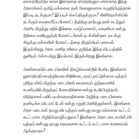
ஏக்கத்தோடும் உள்ள இனத்தை ஏறெடுத்தும் பார்க்காத இந்த
அரசாங்கம் தமிழ் மக்களை தன் பிரஜைகளாக கருதியிருந்தால்
இப்படி நடக்குமா? இப்படிச் செய்திருக்குமா? கிளிநொச்சியில்
நடக்கும் கவனயீர்ப்பு போராட்டத்திற்கு நாற்பது நாள் கடந்தும்
அரசிடமிருந்து பதில் இல்லை. யாழ்ப்பாணம், வவுனியா என்று
நீதியை வலியுறுத்தி போராட்டங்கள் நடக்கின்றன. வடக்கு
கிழக்கு மக்களின் போராட்டத்தை திரும்பியும் பாராமல்
இருக்கிறது அரசு. மனித உரிமை குறித்த இந்த விடயத்தில்
துளியும் அச்சமற்று இயல்பாய் இருக்கிறது இலங்கை.
அண்மையில் படையினரின் நிகழ்வொன்றில் பேசிய இலங்கை
ஜனாதிபதி மைத்திரபால சிறிசேன, தாய் நாட்டுக்காக யுத்தம்
புரிந்த வீரம் மிகுந்த படையினர் எவரையும் குற்றவாளிக்
கூண்டிலில் நிறுத்தப் போவதில்லை என்று கூறியிருந்தார்.
விடுதலைப் புலிப் பயங்கரவாதிகளை அழித்த படையினரை
தண்டிக்க விடமாட்டேன் என்று உறுதி அளித்துள்ளார். இலங்கை
அரச படைகள் தமது வீர யுத்தம் என்பது எமது மக்களை கூட்டம்
கூட்டமாக அழித்தொழிப்பதுவா? இலங்கை அரச படைகயின் வீர
யுத்தம் என்பது தமது உறவுகளை கூட்டம் கூட்டமாக காணாமல்
ஆக்குவதா?