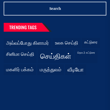
TRENDING TAGS
கட்டுரை
அவ்வப்போது கிளாமர்
உலக செய்தி
தொடர் கட்டுரை
சினிமா செய்தி
செய்திகள்
மகளிர் பக்கம்
மருத்துவம்
வீடியோ