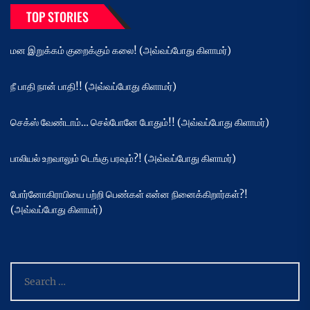
TOP STORIES
மன இறுக்கம் குறைக்கும் கலை! (அவ்வப்போது கிளாமர்)
நீ பாதி நான் பாதி!! (அவ்வப்போது கிளாமர்)
செக்ஸ் வேண்டாம்… செல்போனே போதும்!! (அவ்வப்போது கிளாமர்)
பாலியல் உறவாலும் டெங்கு பரவும்?! (அவ்வப்போது கிளாமர்)
போர்னோகிராபியை பற்றி பெண்கள் என்ன நினைக்கிறார்கள்?!
(அவ்வப்போது கிளாமர்)
Search
for: