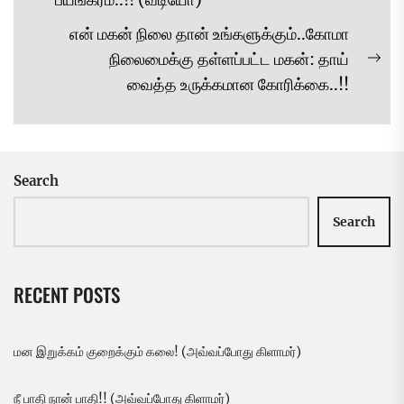
post:
என் மகன் நிலை தான் உங்களுக்கும்..கோமா
நிலைமைக்கு தள்ளப்பட்ட மகன்: தாய்
Ne
வைத்த உருக்கமான கோரிக்கை..!!
pos
Search
Search
RECENT POSTS
மன இறுக்கம் குறைக்கும் கலை! (அவ்வப்போது கிளாமர்)
நீ பாதி நான் பாதி!! (அவ்வப்போது கிளாமர்)