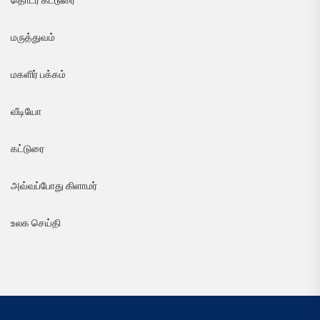
தொடர் கட்டுரை
மருத்துவம்
மகளிர் பக்கம்
வீடியோ
கட்டுரை
அவ்வப்போது கிளாமர்
உலக செய்தி