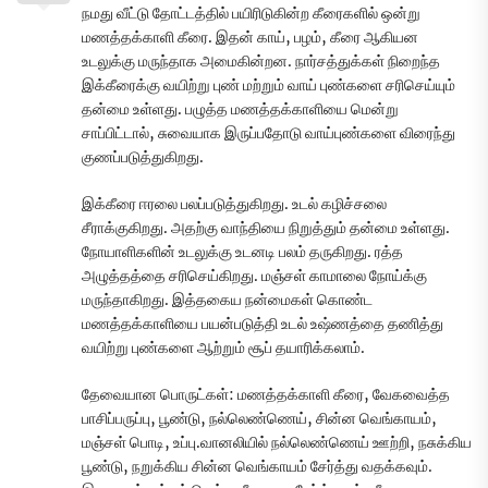
நமது வீட்டு தோட்டத்தில் பயிரிடுகின்ற கீரைகளில் ஒன்று
மணத்தக்காளி கீரை. இதன் காய், பழம், கீரை ஆகியன
உடலுக்கு மருந்தாக அமைகின்றன. நார்சத்துக்கள் நிறைந்த
இக்கீரைக்கு வயிற்று புண் மற்றும் வாய் புண்களை சரிசெய்யும்
தன்மை உள்ளது. பழுத்த மணத்தக்காளியை மென்று
சாப்பிட்டால், சுவையாக இருப்பதோடு வாய்புண்களை விரைந்து
குணப்படுத்துகிறது.
இக்கீரை ஈரலை பலப்படுத்துகிறது. உடல் கழிச்சலை
சீராக்குகிறது. அதற்கு வாந்தியை நிறுத்தும் தன்மை உள்ளது.
நோயாளிகளின் உடலுக்கு உடனடி பலம் தருகிறது. ரத்த
அழுத்தத்தை சரிசெய்கிறது. மஞ்சள் காமாலை நோய்க்கு
மருந்தாகிறது. இத்தகைய நன்மைகள் கொண்ட
மணத்தக்காளியை பயன்படுத்தி உடல் உஷ்ணத்தை தணித்து
வயிற்று புண்களை ஆற்றும் சூப் தயாரிக்கலாம்.
தேவையான பொருட்கள்: மணத்தக்காளி கீரை, வேகவைத்த
பாசிப்பருப்பு, பூண்டு, நல்லெண்ணெய், சின்ன வெங்காயம்,
மஞ்சள் பொடி, உப்பு.வானலியில் நல்லெண்ணெய் ஊற்றி, நசுக்கிய
பூண்டு, நறுக்கிய சின்ன வெங்காயம் சேர்த்து வதக்கவும்.