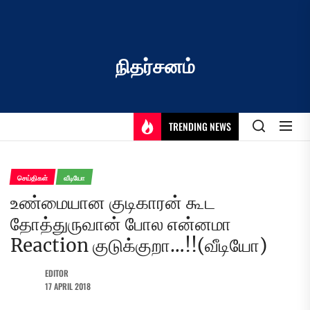
Skip
to
the
content
நிதர்சனம்
TRENDING NEWS
செய்திகள்
வீடியோ
உண்மையான குடிகாரன் கூட
தோத்துருவான் போல என்னமா
Reaction குடுக்குறா…!!(வீடியோ)
EDITOR
17 APRIL 2018