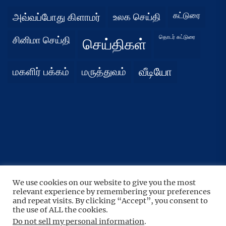
கட்டுரை
அவ்வப்போது கிளாமர்
உலக செய்தி
தொடர் கட்டுரை
சினிமா செய்தி
செய்திகள்
மகளிர் பக்கம்
மருத்துவம்
வீடியோ
We use cookies on our website to give you the most
UP
↑
relevant experience by remembering your preferences
Copyright © 2026
நிதர்சனம்.
All rights reserved.
and repeat visits. By clicking “Accept”, you consent to
Theme: BoundlessNews By
Themeinwp.
Powered by
the use of ALL the cookies.
WordPress.
Do not sell my personal information
.