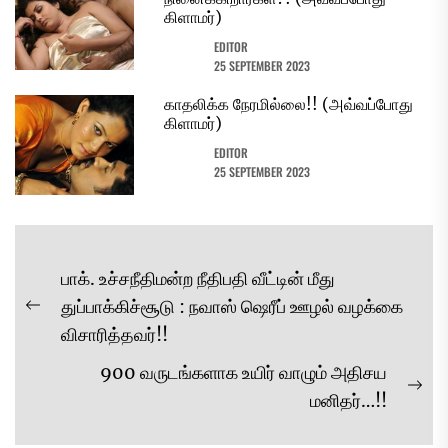
கிளாமர்)
EDITOR
25 SEPTEMBER 2023
காதலிக்க நேரமில்லை!! (அவ்வப்போது
கிளாமர்)
EDITOR
25 SEPTEMBER 2023
Post
பாக். உச்சநீதிமன்ற நீதிபதி வீட்டின் மீது
navigation
துப்பாக்கிச்சூடு : நவாஸ் ஷெரீப் ஊழல் வழக்கை
Previous
விசாரித்தவர்!!
post:
900 வருடங்களாக உயிர் வாழும் அதிசய
Ne
மனிதர்…!!
pos