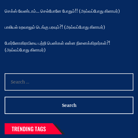
செக்ஸ் வேண்டாம்… செல்போனே போதும்!! (அவ்வப்போது கிளாமர்)
பாலியல் உறவாலும் டெங்கு பரவும்?! (அவ்வப்போது கிளாமர்)
போர்னோகிராபியை பற்றி பெண்கள் என்ன நினைக்கிறார்கள்?!
(அவ்வப்போது கிளாமர்)
Search
for:
TRENDING TAGS