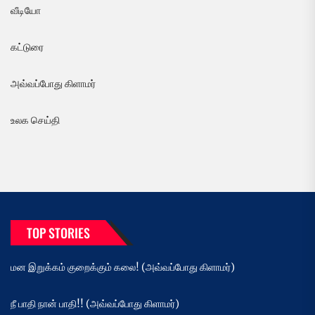
வீடியோ
கட்டுரை
அவ்வப்போது கிளாமர்
உலக செய்தி
TOP STORIES
மன இறுக்கம் குறைக்கும் கலை! (அவ்வப்போது கிளாமர்)
நீ பாதி நான் பாதி!! (அவ்வப்போது கிளாமர்)