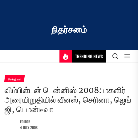
Skip
to
the
content
நிதர்சனம்
TRENDING NEWS
செய்திகள்
விம்பிள்டன் டென்னிஸ் 2008: மகளிர்
அரையிறுதியில் வீனஸ், செரினா, ஜெங்
ஜி, டெமன்டீவா
EDITOR
4 JULY 2008