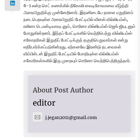
6-1 என்ற செட் கணக்கில் நிகோலி வைடிசோவாவை வீழ்த்தி
அரையிறுதிக்கு முன்னேறினார். இதனிடையே நாளை மறுதினம்
நடைபெறவுள்ள அரையிறுதிப் போட்டியில் வீனஸ் வில்லியம்ஸ்,
எலினா டெமன்டிவாவுடனும், செரினா வில்லியம்ஸ் ஜெங் ஜியுடனும்
மோதுகின்றனர். இந்தப் போட்டிகளில் வெற்றிபெற்று வில்லியம்ஸ்
சகோதரிகள் இறுதிப் போட்டிக்குத் தகுதிபெறுவார்கள் என்று
எதிர்பார்க்கப்படுகின்றது. ஏற்கனவே இரண்டு தடவைகள்
விம்பிள்டன் இறுதிப் போட்டியில் மோதியுள்ள வில்லியம்ஸ்
சகோரிகள்களில் இரு முறையும் செரினா வெற்றிபெற்றிருந்தார்.
About Post Author
editor
j.jegan2011@gmail.com