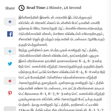
Read Time:
2 Minute, 48 Second
Share
இங்கிலாந்தின் இலண்டன் மாநகரில் இடம்பெற்றுவரும்
விம்பிள்டன் கிராண்ட்ஸ்லாம் டென்னிஸ் போட்டிகளின் மகளிர்
ஒற்றையர் பிரிவு அரையிறுதி ஆட்டங்களில் விளையாடுவதற்கு
அமெரிக்காவின் வீனஸ், செரினா வில்லியம்ஸ் சகோதரிகளும்,
சீனாவின் ஜெங் ஜி மற்றும் ரஷ்யாவின் டெமன்டீவா ஆகியோரும்
தகுதி பெற்றுள்ளனர்.
நேற்று முன்தினம் நடைபெற்ற முதல் காலிறுதி ஆட்டத்தில்,
அமெரிக்காவின் வீனஸ் வில்லியம்ஸ், தாய்லாந்தின் புதுமுக
இளம் வீராங்கனை தாமரின் தானாசுகர்னை 6-4, 6-3 என்ற
நேர் செட் கணக்கில் வீழ்த்தி அரையிறுதிக்குத் தகுதிபெற்றார்.
மற்றொரு போட்டியில் செரினா வில்லியம்ஸ் 6-4, 6-0 என்ற நேர்
செட்டில் போலந்தின் அக்னீஸ்கா ரத்வன்ஸ்காவை வீழ்த்தி
அரையிறுதிக்கு நுழைந்தார். மூன்றாவது காலிறுதி ஆட்டத்தில்
ரஷ்யாவின் எலினா டெமன்டீவா, சக நாட்டு வீராங்கனை நாடியா
பெட்ரோவாவை 6-1, 6-7, 6-3 என்ற செட் கணக்கில் வீழ்த்தி
முதல்முறையாக விம்பிள்டனில் அரையிறுதி போட்டிக்கு தகுதி
பெற்றார். 4வது காலிறுதி ஆட்டத்தில், தரநிலைப் பட்டியலில்
133வது இடத்தில் உள்ள சீன வீராங்கனை ஜெங் ஜி, 6-2, 5-7,