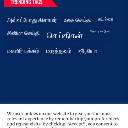
TRENDING TAGS
கட்டுரை
அவ்வப்போது கிளாமர்
உலக செய்தி
தொடர் கட்டுரை
சினிமா செய்தி
செய்திகள்
மகளிர் பக்கம்
மருத்துவம்
வீடியோ
We use cookies on our website to give you the most
UP
↑
relevant experience by remembering your preferences
Copyright © 2026
நிதர்சனம்.
All rights reserved.
and repeat visits. By clicking “Accept”, you consent to