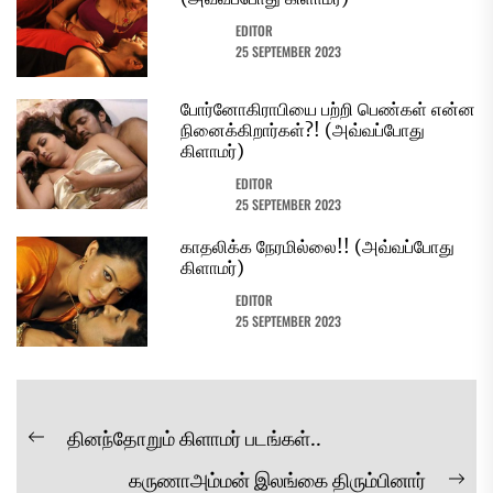
EDITOR
25 SEPTEMBER 2023
போர்னோகிராபியை பற்றி பெண்கள் என்ன
நினைக்கிறார்கள்?! (அவ்வப்போது
கிளாமர்)
EDITOR
25 SEPTEMBER 2023
காதலிக்க நேரமில்லை!! (அவ்வப்போது
கிளாமர்)
EDITOR
25 SEPTEMBER 2023
Post
தினந்தோறும் கிளாமர் படங்கள்..
Previous
navigation
கருணாஅம்மன் இலங்கை திரும்பினார்
post: