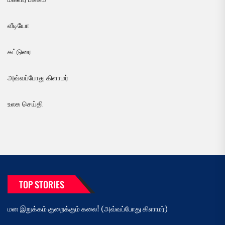
வீடியோ
கட்டுரை
அவ்வப்போது கிளாமர்
உலக செய்தி
TOP STORIES
மன இறுக்கம் குறைக்கும் கலை! (அவ்வப்போது கிளாமர்)