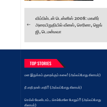
Post
விம்பிள்டன் டென்னிஸ் 2008: மகளிர்
navigation
அரையிறுதியில் வீனஸ், செரினா, ஜெங்
Previous
ஜி, டெமன்டீவா
post:
TOP STORIES
மன இறுக்கம் குறைக்கும் கலை! (அவ்வப்போது கிளாமர்)
நீ பாதி நான் பாதி!! (அவ்வப்போது கிளாமர்)
செக்ஸ் வேண்டாம்… செல்போனே போதும்!! (அவ்வப்போது
கிளாமர்)