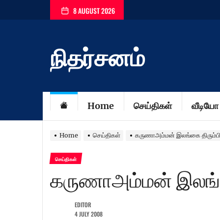
Skip
8 AUGUST 2026
to
the
content
நிதர்சனம்
Home
செய்திகள்
வீடியோ
Home
செய்திகள்
கருணாஅம்மன் இலங்கை திரும்பி
செய்திகள்
கருணாஅம்மன் இலங்க
EDITOR
4 JULY 2008