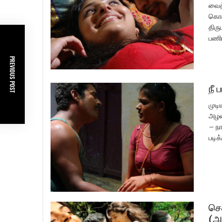
வைத்
கொண்
திரு
பணிப
PREVIOUS POST
நீ 
முடி
அழக
– நா
படிக
செ
(அ