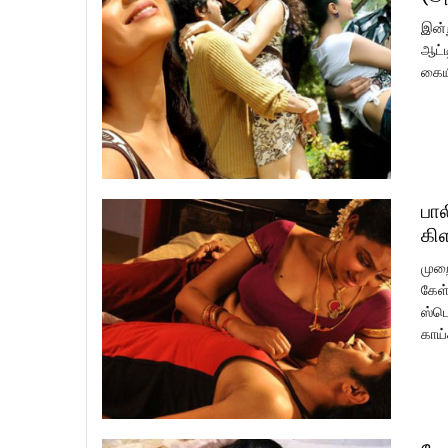
இன்
ஆட்ட
கையி
பால
கி
முறை
கேள்
ஸ்பெ
காய்