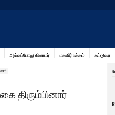
அவ்வப்போது கிளாமர்
மகளிர் பக்கம்
கட்டுரை
னார்
S
ை திரும்பினார்
R