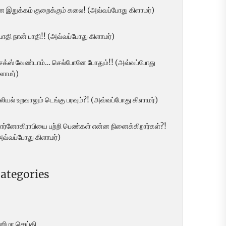
ன இறுக்கம் குறைக்கும் கலை! (அவ்வப்போது கிளாமர்)
 பாதி நான் பாதி!! (அவ்வப்போது கிளாமர்)
ெக்ஸ் வேண்டாம்… செல்போனே போதும்!! (அவ்வப்போது
ளாமர்)
லியல் உறவாலும் டெங்கு பரவும்?! (அவ்வப்போது கிளாமர்)
ோர்னோகிராபியை பற்றி பெண்கள் என்ன நினைக்கிறார்கள்?!
அவ்வப்போது கிளாமர்)
ategories
ினிமா செய்தி