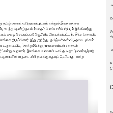
ம
நீ
ன்று தமிழ் மக்கள் விடுதலைப்புலிகள் என்னும் இயக்கத்தை
 கடந்த ஆண்டு நவம்பர் மாதம் போலி பாஸ்போர்ட்டில் இங்கிலாந்து
ச
ல் கைது செய்யப்பட்டு ஜெயிலில் அடைக்கப்பட்டார். இந்த நிலையில்
கி
்கை திரும்பினார். இது குறித்து, தமிழ் மக்கள் விடுதலை புலிகள்
ா கூறுகையில், `இன்று(நேற்று) மாலை எங்கள் தலைவர்
பா
ார்’ என்று கூறினார். இலங்கை போலீசின் செய்தி தொடர்பாளர் ரஞ்சித்
ருணாவின் வருகை பற்றி தனக்கு எதுவும் தெரியாது’ என்று
ப
(
C
ச