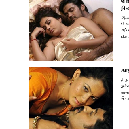
போ
நி
ஆண்க
பெண்
அப்ப
பின்
கா
திரு
இல்ல
கலவர
இதற்