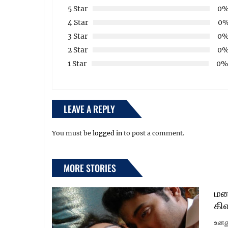
5 Star
0
4 Star
0
3 Star
0
2 Star
0
1 Star
0
LEAVE A REPLY
You must be
logged in
to post a comment.
MORE STORIES
மன
கி
உனத