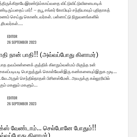
திருக்கிறாயேஇரண்டும்காய்வதை விட்டுவிட்டுவிளையாடிக்
டிருப்பதைப் பார்! – தபூ சங்கர் கோபியும் சந்தியாவும் புதிதாகத்
மணம் செய்து கொண்டவர்கள். பன்னாட்டு நிறுவனங்களில்
ுரிபவர்கள்....
EDITOR
26 SEPTEMBER 2023
பாதி நான் பாதி!! (அவ்வப்போது கிளாமர்)
யாத தவம்என்னைக் குத்திக் கிளறும்வன்மம் மிகுந்த உன்
ைஎப்படியடி பொறுத்துக் கொள்வேன்இரு கண்களையும்இறுக மூடி…
.வே.அருள் செந்தில்நாதன் பிசினஸ்மேன். அவருக்கு கல்லூரியில்
்கும் மகனும் மகளும்...
EDITOR
26 SEPTEMBER 2023
க்ஸ் வேண்டாம்… செல்போனே போதும்!!
வ்வப்போது கிளாமர்)