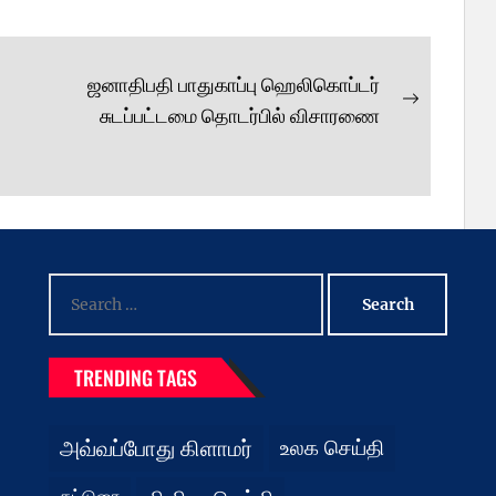
ஜனாதிபதி பாதுகாப்பு ஹெலிகொப்டர்
Next
சுடப்பட்டமை தொடர்பில் விசாரணை
post:
Search
for:
TRENDING TAGS
அவ்வப்போது கிளாமர்
உலக செய்தி