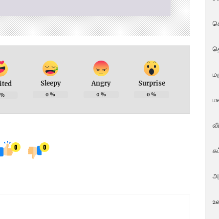
ச
த
மர
Sleepy
Angry
Surprise
ited
0
%
0
%
0
%
%
மக
வ
0
0
க
அ
உ