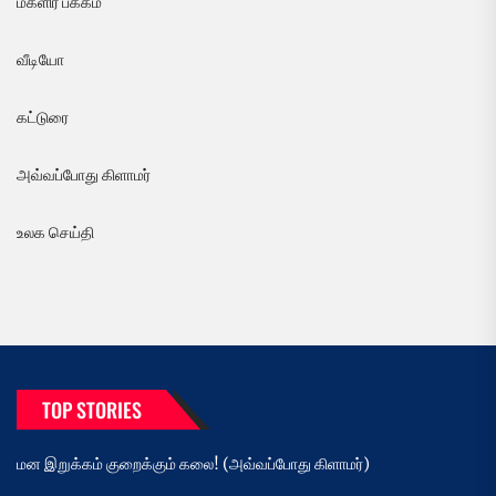
மகளிர் பக்கம்
வீடியோ
கட்டுரை
அவ்வப்போது கிளாமர்
உலக செய்தி
TOP STORIES
மன இறுக்கம் குறைக்கும் கலை! (அவ்வப்போது கிளாமர்)