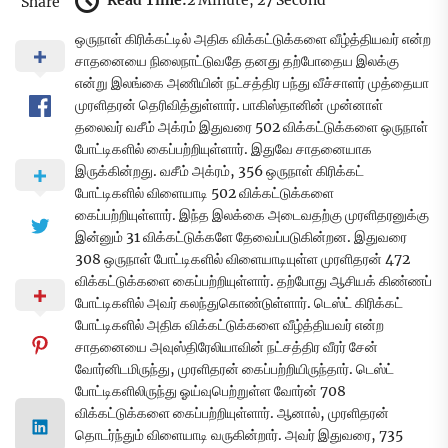
Read Time:
2 Minute, 27 Second
Share
ஒருநாள் கிரிக்கட்டில் அதிக விக்கட்டுக்களை வீழ்த்தியவர் என்ற
சாதனையை நிலைநாட்டுவதே தனது தற்போதைய இலக்கு
என்று இலங்கை அணியின் நட்சத்திர பந்து வீச்சாளர் முத்தையா
முரளிதரன் தெரிவித்துள்ளார். பாகிஸ்தானின் முன்னாள்
தலைவர் வசீம் அக்ரம் இதுவரை 502 விக்கட்டுக்களை ஒருநாள்
போட்டிகளில் கைப்பற்றியுள்ளார். இதுவே சாதனையாக
இருக்கின்றது. வசீம் அக்ரம், 356 ஒருநாள் கிரிக்கட்
போட்டிகளில் விளையாடி 502 விக்கட்டுக்களை
கைப்பற்றியுள்ளார். இந்த இலக்கை அடைவதற்கு முரளிதரனுக்கு
இன்னும் 31 விக்கட்டுக்களே தேவைப்படுகின்றன. இதுவரை
308 ஒருநாள் போட்டிகளில் விளையாடியுள்ள முரளிதரன் 472
விக்கட்டுக்களை கைப்பற்றியுள்ளார். தற்போது ஆசியக் கிண்ணப்
போட்டிகளில் அவர் கலந்துகொண்டுள்ளார். டெஸ்ட் கிரிக்கட்
போட்டிகளில் அதிக விக்கட்டுக்களை வீழ்த்தியவர் என்ற
சாதனையை அவுஸ்திரேலியாவின் நட்சத்திர வீரர் சேன்
வோர்னிடமிருந்து, முரளிதரன் கைப்பற்றியிருந்தார். டெஸ்ட்
போட்டிகளிலிருந்து ஓய்வுபெற்றுள்ள வோர்ன் 708
விக்கட்டுக்களை கைப்பற்றியுள்ளார். ஆனால், முரளிதரன்
தொடர்ந்தும் விளையாடி வருகின்றார். அவர் இதுவரை, 735