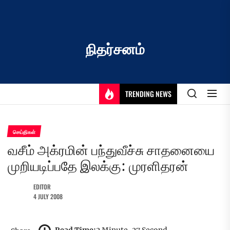
Skip
to
the
content
நிதர்சனம்
TRENDING NEWS
செய்திகள்
வசீம் அக்ரமின் பந்துவீச்சு சாதனையை
முறியடிப்பதே இலக்கு: முரளிதரன்
EDITOR
4 JULY 2008