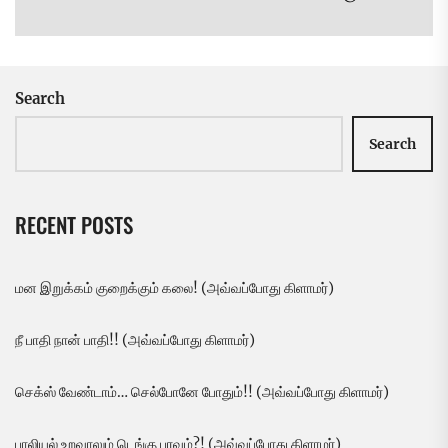
pos
Search
Search
RECENT POSTS
மன இறுக்கம் குறைக்கும் கலை! (அவ்வப்போது கிளாமர்)
நீ பாதி நான் பாதி!! (அவ்வப்போது கிளாமர்)
செக்ஸ் வேண்டாம்… செல்போனே போதும்!! (அவ்வப்போது கிளாமர்)
பாலியல் உறவாலும் டெங்கு பரவும்?! (அவ்வப்போது கிளாமர்)