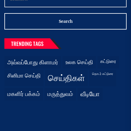
for:
TRENDING TAGS
கட்டுரை
அவ்வப்போது கிளாமர்
உலக செய்தி
தொடர் கட்டுரை
சினிமா செய்தி
செய்திகள்
மகளிர் பக்கம்
மருத்துவம்
வீடியோ