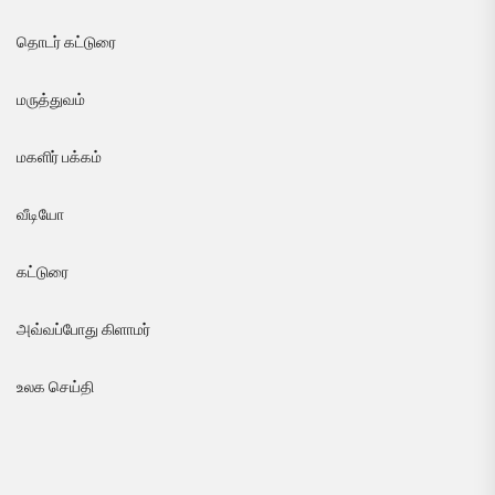
தொடர் கட்டுரை
மருத்துவம்
மகளிர் பக்கம்
வீடியோ
கட்டுரை
அவ்வப்போது கிளாமர்
உலக செய்தி