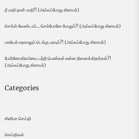
நீ பாதி நான் பாதி!! (அவ்வப்போது கிளாமர்)
செக்ஸ் வேண்டாம்… செல்போனே போதும்!! (அவ்வப்போது கிளாமர்)
பாலியல் உறவாலும் டெங்கு பரவும்?! (அவ்வப்போது கிளாமர்)
போர்னோகிராபியை பற்றி பெண்கள் என்ன நினைக்கிறார்கள்?!
(அவ்வப்போது கிளாமர்)
Categories
சினிமா செய்தி
செய்திகள்