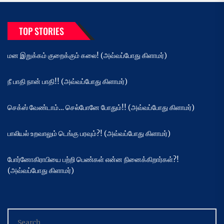
TOP STORIES
மன இறுக்கம் குறைக்கும் கலை! (அவ்வப்போது கிளாமர்)
நீ பாதி நான் பாதி!! (அவ்வப்போது கிளாமர்)
செக்ஸ் வேண்டாம்… செல்போனே போதும்!! (அவ்வப்போது கிளாமர்)
பாலியல் உறவாலும் டெங்கு பரவும்?! (அவ்வப்போது கிளாமர்)
போர்னோகிராபியை பற்றி பெண்கள் என்ன நினைக்கிறார்கள்?!
(அவ்வப்போது கிளாமர்)
Search