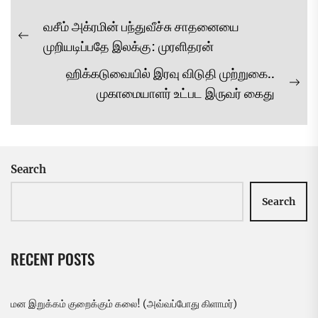
Post
வசீம் அக்ரமின் பந்துவீச்சு சாதனையை
navigation
Previous
முறியடிப்பதே இலக்கு: முரளிதரன்
post:
ஹிக்கடுவையில் இரவு விடுதி முற்றுகை..
Ne
முகாமையாளர் உட்பட இருவர் கைது
pos
Search
Search
RECENT POSTS
மன இறுக்கம் குறைக்கும் கலை! (அவ்வப்போது கிளாமர்)