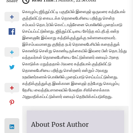
Read Time:
1 Minute, 22 Second
Share
கொழும்பு ஜிந்துப்பிட்டி பகுதியில் இளைஞர் ஒருவரை கத்தியால்
குத்திவிட்டு கையடக்க தொலைபேசியை பறித்து சென்ற
சம்பவம் தொடர்பில் கொட்டாஞ்சேனை பொலிஸில் முறைப்பாடு
செய்யப்பட்டுள்ளது. ஜிந்துப்பிட்டியை சேர்ந்த எம்.தீபத் என்ற
இளைஞரே இவ்வாறு கத்திக்குத்துக்கு உள்ளானவராவார்.
இச்சம்பவமானது குறித்த நபர் தொலைபேசியில் கதைத்துக்
கொண்டு சென்று கொண்டிருக்கையில் இவரை பின் தொடர்ந்து
வந்தவர்கள் தொலைபேசியை கேட்டுள்ளனர் எனவும் அதை
கொடுக்க மறுத்ததால் அவரை கத்தியால் குத்திவிட்டு
தொலைபேசியை பறித்து சென்றனர் என்றும் அவரது
உறவினர்களால் பொலிஸில் முறைப்பாடு செய்யப்பட்டுள்ளது.
கத்திக்குத்துக்கு இலக்கான இளைஞர் தற்போது கொழும்பு
தேசிய வைத்தியசாலையில் மேலதிக சிகிச்சைக்காக
அனுமதிக்கப்பட்டுள்ளார் எனவும் தெரிவிக்கப்படுகிறது.
About Post Author