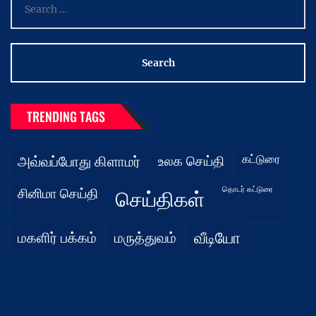
for:
TRENDING TAGS
கட்டுரை
அவ்வப்போது கிளாமர்
உலக செய்தி
தொடர் கட்டுரை
சினிமா செய்தி
செய்திகள்
மகளிர் பக்கம்
மருத்துவம்
வீடியோ