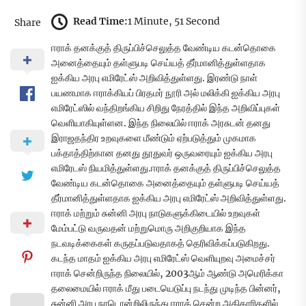
Read Time:
1 Minute, 51 Second
Share
ஈராக் தனக்குத் திருப்பிச்செலுத்த வேண்டிய கடன்தொகை
அனைத்தையும் தள்ளுபடி செய்யத் தீர்மானித்துள்ளதாக
ஐக்கிய அரபு எமிரேட்ஸ் அறிவித்துள்ளது. இரண்டு நாள்
பயணமாக ஈராக்கியப் பிரதமர் நூரி அல் மலிக்கி ஐக்கிய அரபு
எமிரேட்ஸில் வந்திறங்கிய சிறிது நேரத்தில் இந்த அறிவிப்புகள்
வெளியாகியுள்ளன. இந்த நிலையில் ஈராக் அரசுடன் தனது
இராஜதந்திர உறவுகளை மீண்டும் ஏற்படுத்தும் முகமாக
பக்தாத்திற்கான தனது தூதுவர் ஒருவரையும் ஐக்கிய அரபு
எமிரேடஸ் நியமித்துள்ளது.ஈராக் தனக்குத் திருப்பிச்செலுத்த
வேண்டிய கடன்தொகை அனைத்தையும் தள்ளுபடி செய்யத்
தீர்மானித்துள்ளதாக ஐக்கிய அரபு எமிரேட்ஸ் அறிவித்துள்ளது.
ஈராக் மற்றும் சுன்னி அரபு நாடுகளுக்கிடையில் உறவுகள்
மேம்பட்டு வருவதன் மற்றுமொரு அறிகுறியாக இந்த
நடவடிக்கைகள் கருதப்படுவதாகத் தெரிவிக்கப்படுகிறது.
கடந்த மாதம் ஐக்கிய அரபு எமிரேட்ஸ் வெளியுறவு அமைச்சர்
ஈராக் சென்றிருந்த நிலையில், 2003ஆம் ஆண்டு அமெரிக்கா
தலைமையில் ஈராக் மீது படையெடுப்பு நடந்து முடிந்த பின்னர்,
சுன்னி அரபு நாடொன்றிலிருந்து ஈராக் சென்ற அதிகாரிகளில்