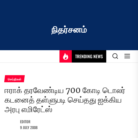
Skip
to
the
content
நிதர்சனம்
TRENDING NEWS
செய்திகள்
ஈராக் தரவேண்டிய 700 கோடி டொலர்
கடனைத் தள்ளுபடி செய்தது ஐக்கிய
அரபு எமிரேட்ஸ்
EDITOR
9 JULY 2008