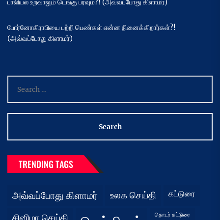
பாலியல் உறவாலும் டெங்கு பரவும்?! (அவ்வப்போது கிளாமர்)
போர்னோகிராபியை பற்றி பெண்கள் என்ன நினைக்கிறார்கள்?!
(அவ்வப்போது கிளாமர்)
Search
for:
TRENDING TAGS
கட்டுரை
அவ்வப்போது கிளாமர்
உலக செய்தி
தொடர் கட்டுரை
சினிமா செய்தி