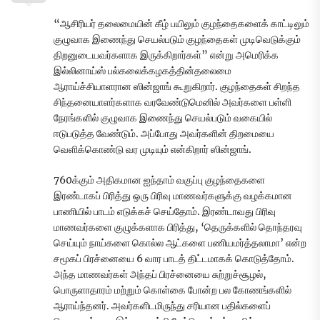
“ஆசிரியர் தலைமையின் கீழ் பயிலும் குழந்தைகளைக் காட்டிலும்
குழுவாக இணைந்து செயல்படும் குழந்தைகள் முடிவெடுக்கும்
திறனுடையவர்களாக இருக்கிறார்கள்” என்று அமெரிக்க
இல்லினாய்ஸ் பல்கலைக்கழகத்தின்தலைமை
ஆராய்ச்சியாளரான ஸின்ஜாங் கூறுகிறார். குழந்தைகள் சிறந்த
சிந்தனையாளர்களாக வரவேண்டுமெனில் அவர்களை பள்ளி
நேரங்களில் குழுவாக இணைந்து செயல்படும் வகையில்
ஈடுபடுத்த வேண்டும். அப்போது அவர்களின் திறமையை
வெளிக்கொண்டு வர முடியும் என்கிறார் ஸின்ஜாங்.
760க்கும் அதிகமான ஐந்தாம் வகுப்பு குழந்தைகளை
இரண்டாகப் பிரித்து ஒரு பிரிவு மாணவர்களுக்கு வழக்கமான
பாணியில் பாடம் எடுக்கச் செய்தோம். இரண்டாவது பிரிவு
மாணவர்களை குழுக்களாக பிரித்து, ‘தெருக்களில் தொந்தரவு
செய்யும் நாய்களை கொல்ல ஆட்களை பணியமர்த்தலாமா’ என்ற
சமூகப் பிரச்னையை 6 வார பாடத் திட்டமாகக் கொடுத்தோம்.
அந்த மாணவர்கள் அந்தப் பிரச்னையை சுற்றுச்சூழல்,
பொருளாதாரம் மற்றும் கொள்கை போன்ற பல கோணங்களில்
ஆராய்ந்தனர். அவர்களிடமிருந்து சரியான பதில்களைப்