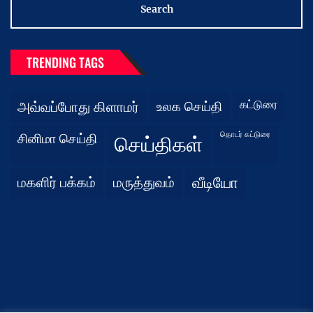
TRENDING TAGS
கட்டுரை
அவ்வப்போது கிளாமர்
உலக செய்தி
தொடர் கட்டுரை
சினிமா செய்தி
செய்திகள்
மகளிர் பக்கம்
மருத்துவம்
வீடியோ