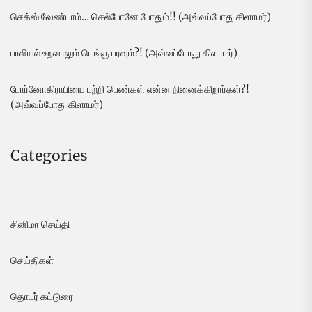
செக்ஸ் வேண்டாம்… செல்போனே போதும்!! (அவ்வப்போது கிளாமர்)
பாலியல் உறவாலும் டெங்கு பரவும்?! (அவ்வப்போது கிளாமர்)
போர்னோகிராபியை பற்றி பெண்கள் என்ன நினைக்கிறார்கள்?!
(அவ்வப்போது கிளாமர்)
Categories
சினிமா செய்தி
செய்திகள்
தொடர் கட்டுரை