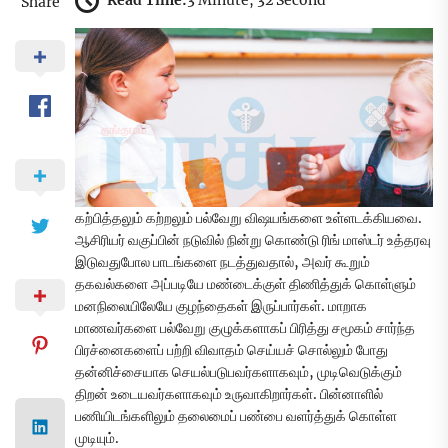
Read Time:
3 Minute, 32 Second
Share
கற்பித்தலும் கற்றலும் பல்வேறு விஷயங்களை உள்ளடக்கியவை.
ஆசிரியர் வகுப்பின் நடுவில் நின்று கொண்டு ரிங் மாஸ்டர் உத்தரவு
இடுவதுபோல பாடங்களை நடத்துவதால், அவர் கூறும்
தகவல்களை அப்படியே மண்டைக்குள் திணித்துக் கொள்ளும்
மனநிலையிலேயே குழந்தைகள் இருப்பார்கள். மாறாக
மாணவர்களை பல்வேறு குழுக்களாகப் பிரித்து சமூகம் சார்ந்த
பிரச்னைகளைப் பற்றி விவாதம் செய்யச் சொல்லும் போது
தன்னிச்சையாக செயல்படுபவர்களாகவும், முடிவெடுக்கும்
திறன் உடையவர்களாகவும் உருவாகிறார்கள். பின்னாளில்
பணியிடங்களிலும் தலைமைப் பண்பை வளர்த்துக் கொள்ள
முடியும்.