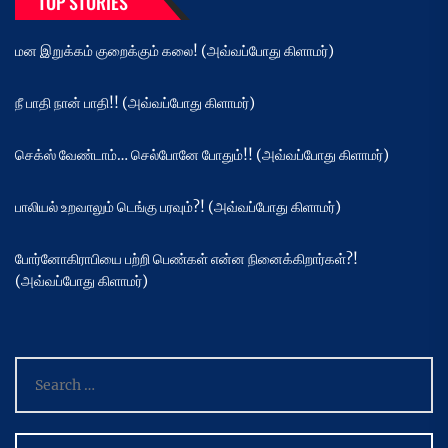
TOP STORIES
மன இறுக்கம் குறைக்கும் கலை! (அவ்வப்போது கிளாமர்)
நீ பாதி நான் பாதி!! (அவ்வப்போது கிளாமர்)
செக்ஸ் வேண்டாம்… செல்போனே போதும்!! (அவ்வப்போது கிளாமர்)
பாலியல் உறவாலும் டெங்கு பரவும்?! (அவ்வப்போது கிளாமர்)
போர்னோகிராபியை பற்றி பெண்கள் என்ன நினைக்கிறார்கள்?!
(அவ்வப்போது கிளாமர்)
Search
for: