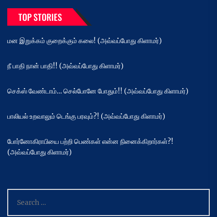
TOP STORIES
மன இறுக்கம் குறைக்கும் கலை! (அவ்வப்போது கிளாமர்)
நீ பாதி நான் பாதி!! (அவ்வப்போது கிளாமர்)
செக்ஸ் வேண்டாம்… செல்போனே போதும்!! (அவ்வப்போது கிளாமர்)
பாலியல் உறவாலும் டெங்கு பரவும்?! (அவ்வப்போது கிளாமர்)
போர்னோகிராபியை பற்றி பெண்கள் என்ன நினைக்கிறார்கள்?!
(அவ்வப்போது கிளாமர்)
Search
for: