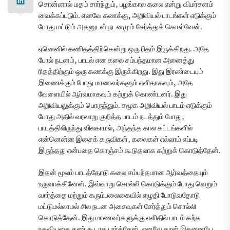
சொன்னால் மதம் சார்ந்தும், பழங்கால கலை என்று விமர்சனம்
வைக்கப்படும். எனவே கணக்கு, அறிவியல் பாடங்கள் எடுக்கும்
போது மட்டும் அதனுடன் நடனமும் சேர்த்துக் கொள்வேன்.
ஏனெனில் கணிதத்திற்கென்று ஒரு ரிதம் இருக்கிறது. அதே
போல் நடனம், பாடல் என கலை சம்பந்தமான அனைத்து
ரிதத்திற்கும் ஒரு கணக்கு இருக்கிறது. இது இரண்டையும்
இணைக்கும் போது மாணவர்களும் எளிதாகவும், அதே
வேளையில் ஆர்வமாகவும் கற்றுக் கொண்டனர். இது
அறிவியலுக்கும் பொருந்தும். சமூக அறிவியல் பாடம் எடுக்கும்
போது அதில் வரலாறு குறித்த பாடம் நடத்தும் போது,
பாடத்திலிருந்து விலகாமல், அந்தந்த கால கட்டங்களில்
என்னென்ன இசைக் கருவிகள், கலைகள் எல்லாம் எப்படி
இருந்தது என்பதை கொஞ்சம் கூடுதலாக கற்றுக் கொடுத்தேன்.
இதன் மூலம் பாடத்தோடு கலை சம்பந்தமான ஆர்வத்தையும்
உருவாக்கினேன். இவ்வாறு சொல்லி கொடுக்கும் போது வெறும்
வார்த்தை மற்றும் கரும்பலைகையில் எழுதி போடுவதோடு
மட்டுமல்லாமல் சில நடன அசைவுகள் சேர்த்தும் சொல்லி
கொடுத்தேன். இது மாணவர்களுக்கு எளிதில் பாடம் கற்க
உதவியதை கண் கூடாக பார்த்தேன். எனவே தான் இதனையே