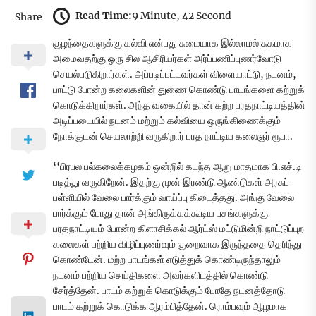
Read Time:
9 Minute, 42 Second
Share
குழந்தைகளுக்கு கல்வி என்பது சுமையாக இல்லாமல் சுகமாக
அமைவதற்கு ஒரு சில ஆசிரியர்கள் அர்ப்பணிப்புணர்வோடு
செயல்படுகிறார்கள். அப்படிப்பட்டவர்கள் விளையாட்டு, நடனம்,
பாட்டு போன்ற கலைகளின் துணை கொண்டு பாடங்களை கற்றுக்
கொடுக்கிறார்கள். அந்த வகையில் தான் கற்ற பரதநாட்டியத்தின்
அடிப்படையில் நடனம் மற்றும் கல்வியை ஒருங்கிணைக்கும்
நோக்குடன் செயலாற்றி வருகிறார் பரத நாட்டிய கலைஞர் ரூபா.
‘‘பிரபல பல்கலைக்கழகம் ஒன்றில் கடந்த ஆறு மாதமாக பி.எச்.டி
படித்து வருகிறேன். இதற்கு முன் இரண்டு ஆண்டுகள் அரசுப்
பள்ளியில் வேலை பார்க்கும் வாய்ப்பு கிடைத்தது. அங்கு வேலை
பார்க்கும் போது தான் அங்கிருக்கக்கூடிய பசங்களுக்கு
பரதநாட்டியம் போன்ற கிளாசிக்கல் ஆர்ட்ஸ் மட்டுமின்றி நாட்டுப்புற
கலைகள் பற்றிய விழிப்புணர்வும் குறைவாக இருந்ததை தெரிந்து
கொண்டேன். மற்ற பாடங்கள் எடுத்துக் கொண்டிருந்தாலும்
நடனம் பற்றிய செய்திகளை அவர்களிடத்தில் கொண்டு
சேர்த்தேன். பாடம் கற்றுக் கொடுக்கும் போதே நடனத்தோடு
பாடம் கற்றுக் கொடுக்க ஆரம்பித்தேன். ரொம்பவும் ஆழமாக