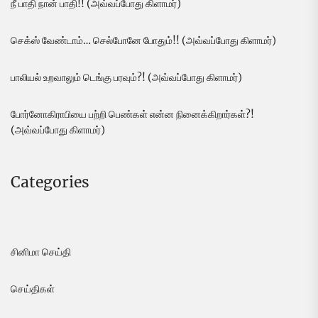
நீ பாதி நான் பாதி!! (அவ்வப்போது கிளாமர்)
செக்ஸ் வேண்டாம்… செல்போனே போதும்!! (அவ்வப்போது கிளாமர்)
பாலியல் உறவாலும் டெங்கு பரவும்?! (அவ்வப்போது கிளாமர்)
போர்னோகிராபியை பற்றி பெண்கள் என்ன நினைக்கிறார்கள்?!
(அவ்வப்போது கிளாமர்)
Categories
சினிமா செய்தி
செய்திகள்