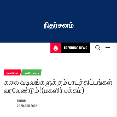
Skip
to
the
content
நிதர்சனம்
TRENDING NEWS
செய்திகள்
மகளிர் பக்கம்
கலை வடிவங்களுக்கும் பாடத்திட்டங்கள்
வரவேண்டும்!(மகளிர் பக்கம்)
EDITOR
20 MARCH 2022