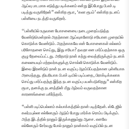
ஆய்வு பாடமாக எடுத்து படிக்கலாம் என்று இப்போது பி.எச்.டி
படித்து வருகிறேன்” என்கிற ரூபா, ‘கலா ரூபம்’ என்கிற நடனப்
பள்ளியை நடத்தி வருகிறார்.
‘‘பள்ளியில் உருவான யோசனையை நடைமுறைப்படுத்த
வேண்டுமென்றால் அதற்கான ஆய்வுகளோடு சரியான முறையில்
கொடுக்க வேண்டும். அதற்காகவே என் யோசனைகள் எல்லாம்
பரிசோதனை செய்து, இது சரியா? தவறா என பார்ப்பதற்காக ஒரு
குழு தேவைப்பட்டது. அதோடு நான் கற்று வைத்திருக்கும் நடனக்
கலையையும் மற்றவர்களுக்கு சொல்லி கொடுக்க வேண்டும்.
இவை இரண்டும் நான் நடன வகுப்பு ஆரம்பிப்பதற்கான புள்ளியாக
அமைந்தது. தியரியாக பி.எச்.டியில் படிப்பதை, பிராக்டிக்கலாக
செய்து பார்ப்பதற்கு இந்த நடன வகுப்பு பயன்படுகிறது” என்கிற
ரூபா, தனக்கு நடனத்தின் மீது ஆர்வம் வருவதற்கான
காரணங்களை பகிர்ந்தார்.
“பள்ளி படிப்பெல்லாம் கல்பாக்கத்தில் தான் படித்தேன். ஸ்டேஜில்
கலர்ஃபுல்லா எல்லோரும் ஆடும் போது பார்க்க ரொம்ப பிடிக்கும்.
அந்த இடத்தில் நானும் இருக்கணும்னு ஆசை. எனவே
எல்லோரும் சேர்வது போல் நானும் நான்காம் வகுப்பில் நடன