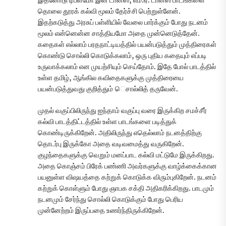
இதனோடு டிப்ளமோ இன் டான்ஸ், எம்.ஏ. டான்ஸ் பாடங்களை
தொலை தூரக் கல்வி மூலம் தேர்ச்சி பெற்றுள்ளேன்.
இதற்கடுத்து அரசுப் பள்ளியில் வேலை பார்க்கும் போது நடனம்
மூலம் என்னென்ன சாத்தியமோ அதை முன்னெடுத்தேன்.
கதைகள் எல்லாம் பரதநாட்டியத்தில் பயன்படுத்தும் முத்திரைகள்
கொண்டு சொல்லி கொடுக்கலாம், ஒரு புதிய கதையும் எப்படி
உருவாக்கலாம் என முயற்சியும் செய்தோம். இதே போல் பாடத்தில்
உள்ள தமிழ், ஆங்கில கவிதைகளுக்கு முத்திரையை
பயன்படுத்துவது குறித்தும் ெசால்லித் தருவேன்.
முதல் வகுப்பிலிருந்து ஐந்தாம் வகுப்பு வரை இருக்கிற சமச்சீர்
கல்வி பாடத்திட்டத்தில் உள்ள பாடங்களை படித்துக்
கொண்டிருக்கிறேன். அதிலிருந்து எதெல்லாம் நடனத்திற்கு
தொடர்பு இருக்கோ அதை வடிவமைத்து வருகிறேன்.
குழந்தைகளுக்கு வெறும் மனப்பாட கல்வி மட்டுமே இருக்கிறது.
அதை கொஞ்சம் பிரேக் பண்ணி அவர்களுக்கு வாழ்க்கைக்கான
பயனுள்ள விஷயத்தை கற்றுக் கொடுக்க விரும்புகிறேன். நடனம்
கற்றுக் கொள்ளும் போது ஞாபக சக்தி அதிகரிக்கிறது. பாடமும்
நடனமும் சேர்ந்து சொல்லி கொடுக்கும் போது பெரிய
முன்னேற்றம் இருப்பதை உணர்ந்திருக்கிறேன்.