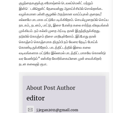
குழந்தைகளுக்கு எமோஷ்னல் டெவலப்மென்ட் மற்றும்
இன்ெடலிஜென்ட் தேவைன்னு ஆராய்ச்சியில் சொல்றாங்க.
வழக்கமான பள்ளி சூழலில் அதற்கான வாய்ப்புகள் குறைவு!
எல்லாமே பாடமாக மட்டுமே படிக்கிறோம். செயல்முறையில் செய்ய
நாடகம், நடனம், பாட்டு, இசை போன்ற கலை சார்ந்த விஷயங்கள்
முக்கியம். நம் கல்வி முறை அப்படி தான் இருந்திருக்கிறது.
நடுவில் கொஞ்சம் திசை மாறியுள்ளோம். இப்போது தான்
கொஞ்சம் கொஞ்சமாக திரும்பி நம் வேரை தேடிப் போய்க்
கொண்டிருக்கிறோம். பாடத்திட்டத்தில் இவை கலை
வடிவங்களாக மட்டுமே இல்லாமல் பாடத்திட்டமாகவே கொண்டு
வர வேண்டும்” என்கிற கோரிக்கையினை முன் வைக்கிறார்
நடன கலைஞர் ரூபா.
About Post Author
editor
j.jegan2011@gmail.com