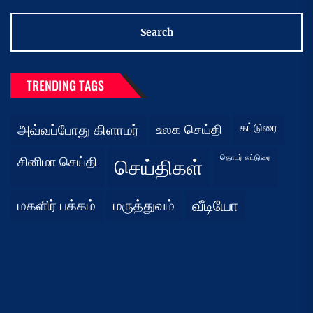
TRENDING TAGS
கட்டுரை
அவ்வப்போது கிளாமர்
உலக செய்தி
தொடர் கட்டுரை
சினிமா செய்தி
செய்திகள்
மகளிர் பக்கம்
மருத்துவம்
வீடியோ