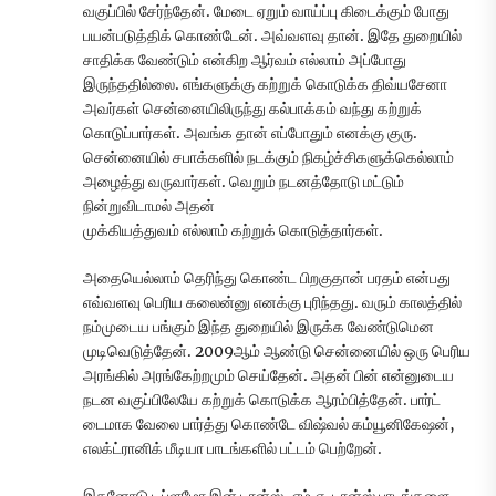
வகுப்பில் சேர்ந்தேன். மேடை ஏறும் வாய்ப்பு கிடைக்கும் போது
பயன்படுத்திக் கொண்டேன். அவ்வளவு தான். இதே துறையில்
சாதிக்க வேண்டும் என்கிற ஆர்வம் எல்லாம் அப்போது
இருந்ததில்லை. எங்களுக்கு கற்றுக் கொடுக்க திவ்யசேனா
அவர்கள் சென்னையிலிருந்து கல்பாக்கம் வந்து கற்றுக்
கொடுப்பார்கள். அவங்க தான் எப்போதும் எனக்கு குரு.
சென்னையில் சபாக்களில் நடக்கும் நிகழ்ச்சிகளுக்கெல்லாம்
அழைத்து வருவார்கள். வெறும் நடனத்தோடு மட்டும்
நின்றுவிடாமல் அதன்
முக்கியத்துவம் எல்லாம் கற்றுக் கொடுத்தார்கள்.
அதையெல்லாம் தெரிந்து கொண்ட பிறகுதான் பரதம் என்பது
எவ்வளவு பெரிய கலைன்னு எனக்கு புரிந்தது. வரும் காலத்தில்
நம்முடைய பங்கும் இந்த துறையில் இருக்க வேண்டுமென
முடிவெடுத்தேன். 2009ஆம் ஆண்டு சென்னையில் ஒரு பெரிய
அரங்கில் அரங்கேற்றமும் செய்தேன். அதன் பின் என்னுடைய
நடன வகுப்பிலேயே கற்றுக் கொடுக்க ஆரம்பித்தேன். பார்ட்
டைமாக வேலை பார்த்து கொண்டே விஷ்வல் கம்யூனிகேஷன்,
எலக்ட்ரானிக் மீடியா பாடங்களில் பட்டம் பெற்றேன்.