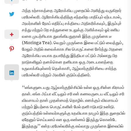
அந்த உற்சாகத்தை ஆரோக்கிய முறையில் அளித்து வருகிறார்
பரமேஸ்வரி. ஆரோக்கியத்திற்கு எந்தவித பாதிப்பும் ஏற்படாமல்,
அவர்களின் நோய் எதிர்ப்பு சக்தியை அதிகரிக்கவும், இரும்புச்
சத்து மற்றும் பிற சத்துகளை உடலுக்கு அளிக்கவும் ஓர் எளிய
வகை முயற்சியாக துவங்கியதுதான் இந்த முருங்கை டீ
(Moringa Tea). வெறும் முருங்கை இலை மட்டும் வைத்தும்,
மேலும் அதில் சுவைக்காக சில பொருட்களை சேர்த்து அதனை
ஆரோக்கிய டீயாக தயாரித்து இந்தியா மட்டும் அல்லாது பிற
நாடுகளிலும் தனக்கென தனியாக ஒரு அடையாளத்தை
உருவாக்கியுள்ளார் தென்காசி, ஆழ்வார்குறிச்சியை சார்ந்த
பரமேஸ்வரி மற்றும் அவரின் குடும்பத்தினர்.
‘‘எங்களுடையது ஆழ்வார்குறிச்சியில் உள்ள ஒரு சின்ன கிராமம்
தான். எங்க அப்பா வீட்டிலும் சரி என் கணவருடைய வீட்டிலும் சரி
விவசாயம் தான் முதன்மைத் தொழில். எனக்கும் விவசாயம்
மற்றும் இயற்கை பொருட்களின் மேல் தனி ஈடுபாடு உண்டு.
குடும்பத்தில் உள்ளவர்களுக்கு உதவியாக நாமும் இந்த துறையில்
ஏதேனும் செய்யலாம் என ஒரு எண்ணம் இருந்து கொண்டே
இருந்தது’’ என்ற பரமேஸ்வரிக்கு எவ்வாறு முருங்கை இலையில்