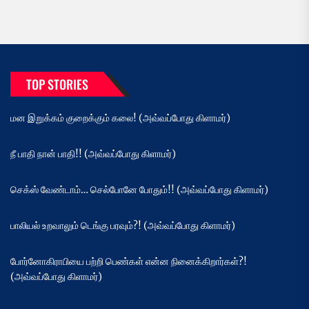
TOP STORIES
மன இறுக்கம் குறைக்கும் கலை! (அவ்வப்போது கிளாமர்)
நீ பாதி நான் பாதி!! (அவ்வப்போது கிளாமர்)
செக்ஸ் வேண்டாம்… செல்போனே போதும்!! (அவ்வப்போது கிளாமர்)
பாலியல் உறவாலும் டெங்கு பரவும்?! (அவ்வப்போது கிளாமர்)
போர்னோகிராபியை பற்றி பெண்கள் என்ன நினைக்கிறார்கள்?!
(அவ்வப்போது கிளாமர்)