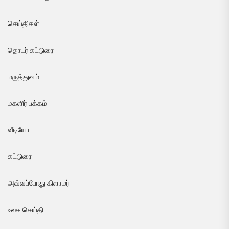
செய்திகள்
தொடர் கட்டுரை
மருத்துவம்
மகளிர் பக்கம்
வீடியோ
கட்டுரை
அவ்வப்போது கிளாமர்
உலக செய்தி