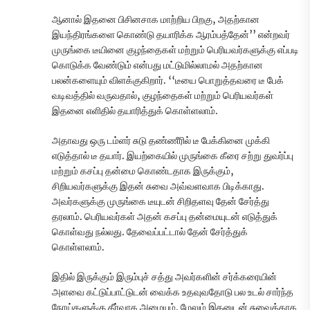
ஆனால் இதனை பிசினசாக மாற்றிய பிறகு, அதற்கான
இயந்திரங்களை கொண்டு தயாரிக்க ஆரம்பத்தேன்’’ என்றவர்
முருங்கை டீயினை குழந்தைகள் மற்றும் பெரியவர்களுக்கு எப்படி
கொடுக்க வேண்டும் என்பது மட்டுமில்லாமல் அதற்கான
பலன்களையும் விளக்குகிறார். ‘‘டீயை பொறுத்தவரை டீ பேக்
வடிவத்தில் வருவதால், குழந்தைகள் மற்றும் பெரியவர்கள்
இதனை எளிதில் தயாரித்துக் கொள்ளலாம்.
அதாவது ஒரு டம்ளர் சுடு தண்ணீரில் டீ பேக்கினை முக்கி
எடுத்தால் டீ தயார். இயற்கையில் முருங்கை கீரை சற்று துவர்ப்பு
மற்றும் கசப்பு தன்மை கொண்டதாக இருக்கும்,
சிறியவர்களுக்கு இதன் சுவை அவ்வளவாக பிடிக்காது.
அவர்களுக்கு முருங்கை டீயுடன் சிறிதளவு தேன் சேர்த்து
தரலாம். பெரியவர்கள் அதன் கசப்பு தன்மையுடன் எடுத்துக்
கொள்வது நல்லது. தேவைப்பட்டால் தேன் சேர்த்துக்
கொள்ளலாம்.
இதில் இருக்கும் இரும்புச் சத்து அவர்களின் சர்க்கரையின்
அளவை கட்டுப்பாட்டுடன் வைக்க உதவுவதோடு பல உடல் சார்ந்த
நோய்களுக்கு தீர்வாக அமையும். மேலும் இதனுடன் சுவைக்காக