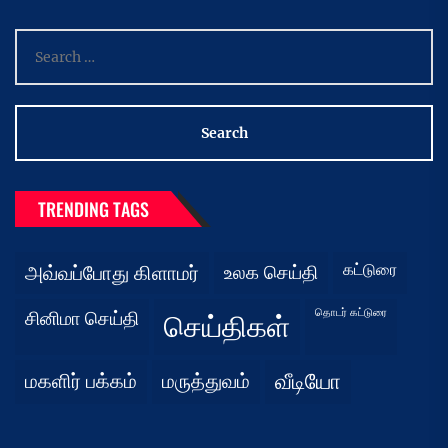
Search
for:
TRENDING TAGS
கட்டுரை
அவ்வப்போது கிளாமர்
உலக செய்தி
தொடர் கட்டுரை
சினிமா செய்தி
செய்திகள்
மகளிர் பக்கம்
மருத்துவம்
வீடியோ