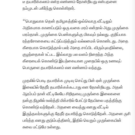
டீ தயாரிக்கலாம் என்ற எண்ணம் தோன்றியது என்பதனை
நம்முடன் பகிர்ந்து கொள்கிறார்.
‘‘பொதுவாக தென் தமிழகத்தில் ஒவ்வொரு வீட்டிலும்
அதிகமாக காணப்படும் ஒரு வகை மரம் என்றால் அது முருங்கை
மரம்தான். முருங்கை பெண்களுக்கு மிகவும் நல்லது. குறிப்பாக
ரத்தசோகையை கட்டுப்படுத்தும் வல்லமைக் கொண்டது. அதை
கீரையாக கொடுத்தால் பலர் அதை சாப்பிட விரும்புவதில்லை,
குழந்தைகள் உட்பட. இவ்வாறு பல வளம் நிறைந்த அந்த
கீரையைக் கொண்டு இயற்கையான முறையில் ஒரு உணவுப்
பொருளை தயாரிக்கலாம் என எண்ணம் வந்தது.
முதலில் பொடி தயாரிக்க முடிவு செய்து பின் ஏன் முருங்கை
இலையில் தேநீர் தயாரிக்கக்கூடாது என தோன்றியது. அதன்
ஆரம்பம் நான் வீட்டிலேயே சிறிதளவு முருங்கை இலைகளை
நன்கு நிழலில் உலர்த்தி மிக்சரில் போட்டு தேயிலை பதத்திற்கு
கொண்டு வந்தேன். அதனை வைத்து எனது வீட்டில்
இருந்தவர்களுக்கு தேநீர் தயாரித்து கொடுத்தேன். அதனை ருசி
பார்த்த எனது குடும்பத்தினர், இதில் வெறும் முருங்கையின்
சுவை மட்டுமே உள்ளது.