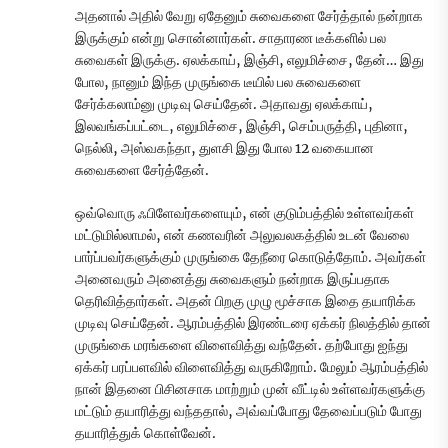
அதனால் அதில் வேறு ஏதேனும் சுவைகளை சேர்த்தால் நன்றாக
இருக்கும் என்று சொன்னார்கள். சாதாரண டீக்களில் பல
சுவைகள் இருக்கு. ஏலக்காய், இஞ்சி, எலுமிச்சை, தேன்… இது
போல, நானும் இந்த முருங்கை டீயில் பல சுவைகளை
சேர்க்கலாம்னு முடிவு செய்தேன். அதாவது ஏலக்காய்,
இலவங்கப்பட்டை, எலுமிச்சை, இஞ்சி, செம்பருத்தி, புதினா,
நெல்லி, அஸ்வகந்தா, துளசி இது போல 12 வகையான
சுவைகளை சேர்த்தேன்.
ஒவ்வொரு ஃபிளேவர்களையும், என் குடும்பத்தில் உள்ளவர்கள்
மட்டுமில்லாமல், என் கணவரின் அலுவலகத்தில் உடன் வேலை
பார்ப்பவர்களுக்கும் முருங்கை தேநீரை கொடுத்தோம். அவர்கள்
அனைவரும் அனைத்து சுவைகளும் நன்றாக இருப்பதாக
தெரிவித்தார்கள். அதன் பிறகு முழு மூச்சாக இதை தயாரிக்க
முடிவு செய்தேன். ஆரம்பத்தில் இரண்டரை ஏக்கர் நிலத்தில் தான்
முருங்கை மரங்களை விளைவித்து வந்தேன். தற்போது ஐந்து
ஏக்கர் பரப்பளவில் விளைவித்து வருகிறோம். மேலும் ஆரம்பத்தில்
நான் இதனை பிசினசாக மாற்றும் முன் வீட்டில் உள்ளவர்களுக்கு
மட்டும் தயாரித்து வந்ததால், அவ்வப்போது தேவைப்படும் போது
தயாரித்துக் கொள்வேன்.