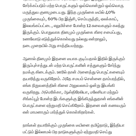
சேர்க்கப்படும் மற்ற பொருட்களும் ஒவ்வொன்றும் ஒவ்வொரு
மருத்துவ குணமுடையது. இந்த முருங்கை டீயில் 40%
முருங்கையும், 60% பிற இஞ்சி, செம்பருத்தி, ஏலக்காய்,
இலவங்கப்பட்டை, எலுமிச்சை போன்ற 12 சுவைகளும் கலந்து
இருக்கும். பொதுவாக தினமும் முருங்கை கீரை சமைப்பது,
உணவோடு எடுத்துக்கொள்வது நல்லது என்றாலும்,
நடைமுறையில் அது சாத்தியமற்றது.
ஆனால் தினமும் இதனை டீயாக குடிப்பதால் இதில் இருக்கும்
இரும்புச்சத்துடன் மற்ற பொருட்களின் சத்துகளும் சேர்ந்து
நமக்கு கிடைக்கும். ஊரில் தான் அனைத்து பொருட்களையும்
தயாரித்து வருகிறோம். அதே சமயம் சென்னை தாம்பரத்தில்,
எங்க நிறுவனத்தின் கிளை அலுவலகம் ஒன்று இயங்கி
வருகிறது. அமெரிக்கா, ஆஸ்திரேலியா, மலேசியா மற்றும்
சிங்கப்பூர் போன்ற இடங்களுக்கு இங்கிருந்துதான் எங்களின்
பொருட்களை ஏற்றுமதி செய்கிறோம். இதனை என் கணவரும்
என் மாமனாரும் பார்த்துக் கொள்கிறார்கள்.
நாங்கள் தயாரிக்கும் முருங்கை டீயினை தமிழ்நாடு, இந்தியா
மட்டும் இல்லாமல் பிற நாடுகளுக்கும் ஏற்றுமதி செய்து