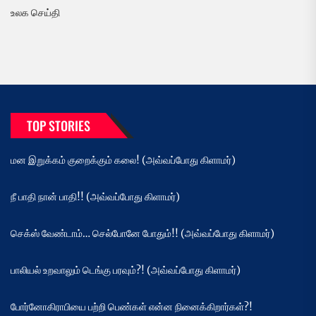
உலக செய்தி
TOP STORIES
மன இறுக்கம் குறைக்கும் கலை! (அவ்வப்போது கிளாமர்)
நீ பாதி நான் பாதி!! (அவ்வப்போது கிளாமர்)
செக்ஸ் வேண்டாம்… செல்போனே போதும்!! (அவ்வப்போது கிளாமர்)
பாலியல் உறவாலும் டெங்கு பரவும்?! (அவ்வப்போது கிளாமர்)
போர்னோகிராபியை பற்றி பெண்கள் என்ன நினைக்கிறார்கள்?!