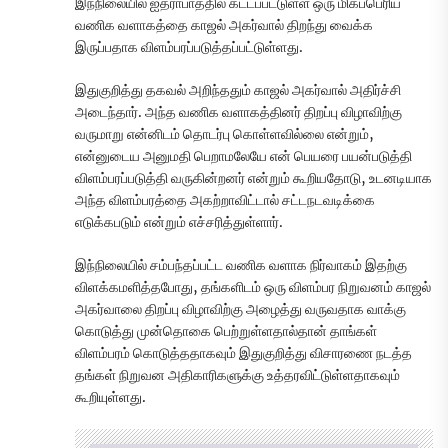
இந்நிலையில் ஐதராபாத்தில் கட்டப்பட்டுள்ள ஒரு மிகப்பெரிய
வணிக வளாகத்தை காஜல் அகர்வால் திறந்து வைக்க
இருப்பதாக விளம்பரப்படுத்தப்பட்டுள்ளது.
இதுகுறித்து தகவல் அறிந்ததும் காஜல் அகர்வால் அதிர்ச்சி
அடைந்தார். அந்த வணிக வளாகத்தினர் திறப்பு விழாவிற்கு
வருமாறு என்னிடம் தொடர்பு கொள்ளவில்லை என்றும்,
என்னுடைய அனுமதி பெறாமலேயே என் பெயரை பயன்படுத்தி
விளம்பரப்படுத்தி வருகின்றனர் என்றும் கூறியதோடு, உடனடியாக
அந்த விளம்பரத்தை அகற்றாவிட்டால் சட்டநடவடிக்கை
எடுக்கபடும் என்றும் எச்சரித்துள்ளார்.
இந்நிலையில் சம்பந்தப்பட்ட வணிக வளாக நிர்வாகம் இதற்கு
விளக்கமளித்தபோது, தங்களிடம் ஒரு விளம்பர நிறுவனம் காஜல்
அகர்வாலை திறப்பு விழாவிற்கு அழைத்து வருவதாக வாக்கு
கொடுத்து முன்தொகை பெற்றுள்ளதால்தான் தாங்கள்
விளம்பரம் கொடுத்ததாகவும் இதுகுறித்து விசாரணை நடத்த
தங்கள் நிறுவன அதிகாரிகளுக்கு உத்தரவிட்டுள்ளதாகவும்
கூறியுள்ளது.