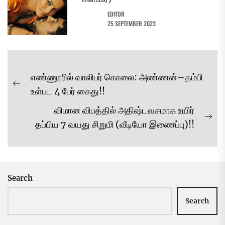
EDITOR
25 SEPTEMBER 2023
Post
எண்ணூரில் வாலிபர் கொலை: அண்ணன்–தம்பி
navigation
Previous
உள்பட 4 பேர் கைது!!
post:
விமான விபத்தில் அதிஷ்டவசமாக உயிர்
Ne
தப்பிய 7 வயது சிறுமி (வீடியோ இணைப்பு)!!
pos
Search
Search