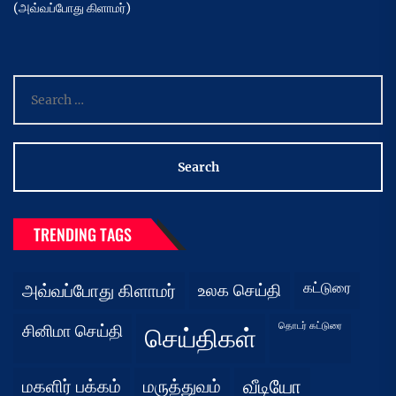
(அவ்வப்போது கிளாமர்)
Search
for:
TRENDING TAGS
கட்டுரை
அவ்வப்போது கிளாமர்
உலக செய்தி
தொடர் கட்டுரை
சினிமா செய்தி
செய்திகள்
மகளிர் பக்கம்
மருத்துவம்
வீடியோ