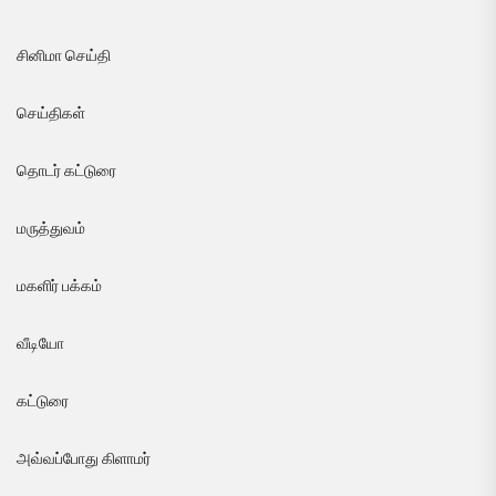
சினிமா செய்தி
செய்திகள்
தொடர் கட்டுரை
மருத்துவம்
மகளிர் பக்கம்
வீடியோ
கட்டுரை
அவ்வப்போது கிளாமர்